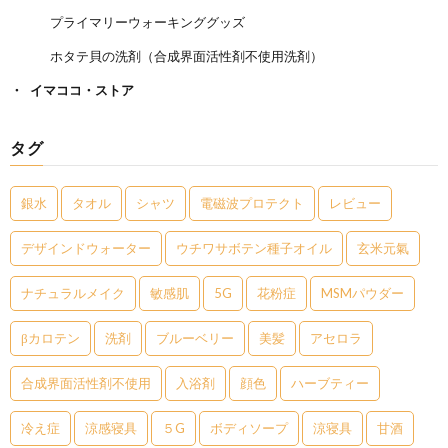
プライマリーウォーキンググッズ
ホタテ貝の洗剤（合成界面活性剤不使用洗剤）
イマココ・ストア
タグ
銀水
タオル
シャツ
電磁波プロテクト
レビュー
デザインドウォーター
ウチワサボテン種子オイル
玄米元氣
ナチュラルメイク
敏感肌
5G
花粉症
MSMパウダー
βカロテン
洗剤
ブルーベリー
美髪
アセロラ
合成界面活性剤不使用
入浴剤
顔色
ハーブティー
冷え症
涼感寝具
５G
ボディソープ
涼寝具
甘酒