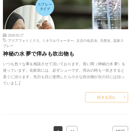
2026.03.27
アクアフォトミクス
,
ミネラルウォーター
,
太古の化石水
,
天然水
,
温泉ス
プレー
神秘の水 夢で痒みも吹出物も
いつも色々な事を相談させて頂いております。長い間（神秘の水 夢）を
使っています。化粧前には、必ずシューです。痒みの時も一吹きすると
直ぐに治ります。先日も目に使用したら小さな吹出物が次の日には治っ
ていま […]
続きを読む
NEXT