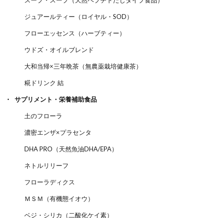
ジュアールティー（ロイヤル・SOD）
フローエッセンス（ハーブティー）
ウドズ・オイルブレンド
大和当帰×三年晩茶（無農薬栽培健康茶）
糀ドリンク 結
サプリメント・栄養補助食品
土のフローラ
濃密エンザ×プラセンタ
DHA PRO（天然魚油DHA/EPA）
ネトルリリーフ
フローラディクス
ＭＳＭ（有機態イオウ）
ベジ・シリカ（二酸化ケイ素）