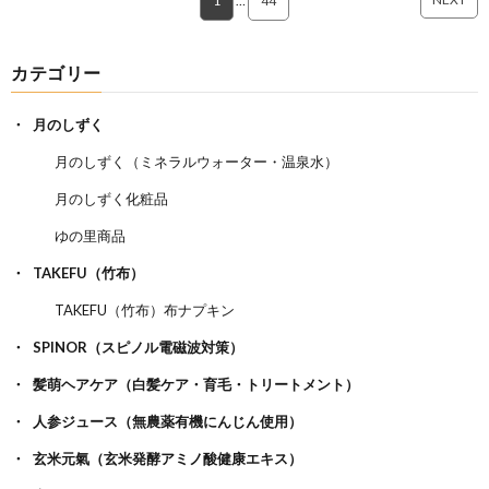
1
…
44
カテゴリー
月のしずく
月のしずく（ミネラルウォーター・温泉水）
月のしずく化粧品
ゆの里商品
TAKEFU（竹布）
TAKEFU（竹布）布ナプキン
SPINOR（スピノル電磁波対策）
髪萌ヘアケア（白髪ケア・育毛・トリートメント）
人参ジュース（無農薬有機にんじん使用）
玄米元氣（玄米発酵アミノ酸健康エキス）