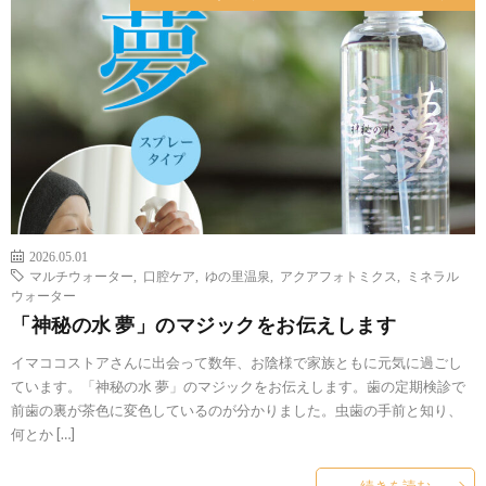
2026.05.01
マルチウォーター
,
口腔ケア
,
ゆの里温泉
,
アクアフォトミクス
,
ミネラル
ウォーター
「神秘の水 夢」のマジックをお伝えします
イマココストアさんに出会って数年、お陰様で家族ともに元気に過ごし
ています。「神秘の水 夢」のマジックをお伝えします。歯の定期検診で
前歯の裏が茶色に変色しているのが分かりました。虫歯の手前と知り、
何とか […]
続きを読む