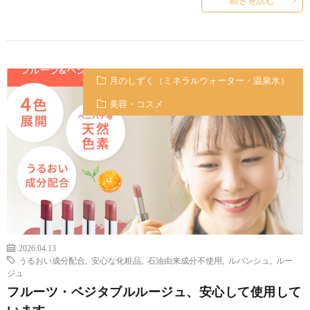
月のしずく（ミネラルウォーター・温泉水）
美容・コスメ
2026.04.13
うるおい成分配合
,
安心な化粧品
,
石油由来成分不使用
,
ルバンシュ
,
ルー
ジュ
フルーツ・ベジタブルルージュ、安心して使用して