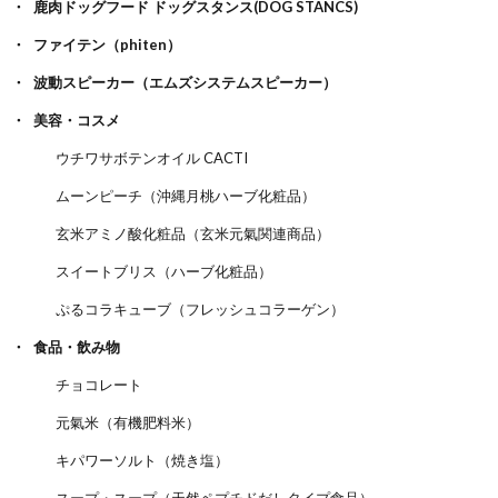
鹿肉ドッグフード ドッグスタンス(DOG STANCS)
ファイテン（phiten）
波動スピーカー（エムズシステムスピーカー）
美容・コスメ
ウチワサボテンオイル CACTI
ムーンピーチ（沖縄月桃ハーブ化粧品）
玄米アミノ酸化粧品（玄米元氣関連商品）
スイートブリス（ハーブ化粧品）
ぷるコラキューブ（フレッシュコラーゲン）
食品・飲み物
チョコレート
元氣米（有機肥料米）
キパワーソルト（焼き塩）
スープ・スープ（天然ペプチドだしタイプ食品）