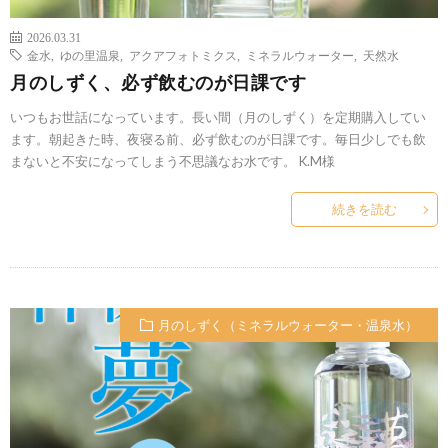
2026.03.31
金水
,
ゆの里温泉
,
アクアフォトミクス
,
ミネラルウォーター
,
天然水
月のしずく、必ず飲むのが日課です
いつもお世話になっています。長い間（月のしずく）を定期購入してい
ます。朝起きた時、夜寝る前、必ず飲むのが日課です。毎日少しでも飲
まないと不安になってしまう不思議なお水です。 K.M様
続きを読む
月のしずく（ミネラルウォーター・温泉水）