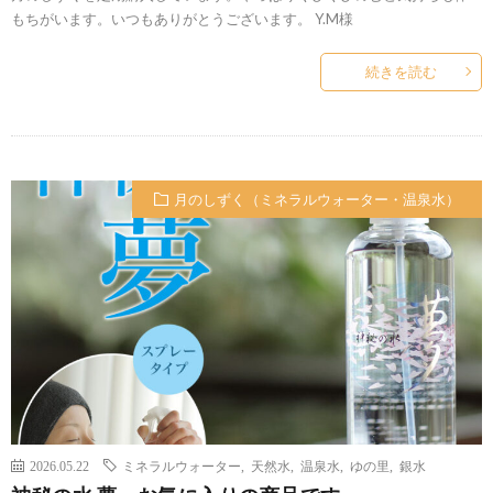
もちがいます。いつもありがとうございます。 Y.M様
続きを読む
月のしずく（ミネラルウォーター・温泉水）
2026.05.22
ミネラルウォーター
,
天然水
,
温泉水
,
ゆの里
,
銀水