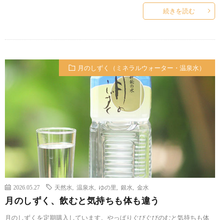
続きを読む
月のしずく（ミネラルウォーター・温泉水）
2026.05.27
天然水
,
温泉水
,
ゆの里
,
銀水
,
金水
月のしずく、飲むと気持ちも体も違う
月のしずくを定期購入しています。やっぱりぐびぐびのむと気持ちも体