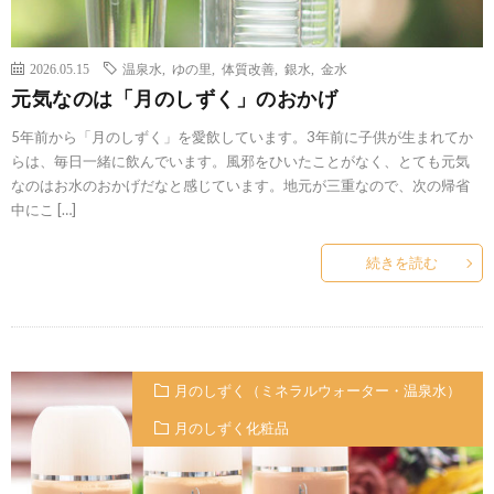
2026.05.15
温泉水
,
ゆの里
,
体質改善
,
銀水
,
金水
元気なのは「月のしずく」のおかげ
5年前から「月のしずく」を愛飲しています。3年前に子供が生まれてか
らは、毎日一緒に飲んでいます。風邪をひいたことがなく、とても元気
なのはお水のおかげだなと感じています。地元が三重なので、次の帰省
中にこ […]
続きを読む
月のしずく（ミネラルウォーター・温泉水）
月のしずく化粧品