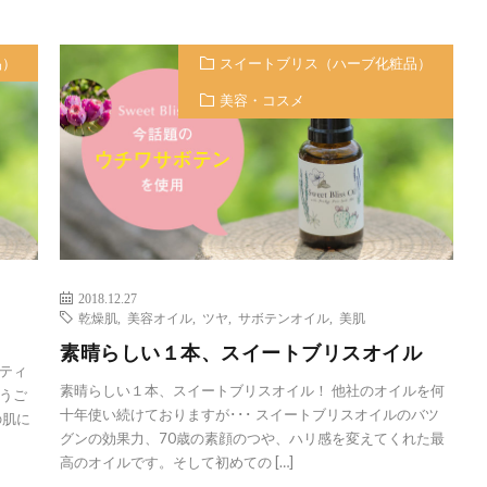
品）
スイートブリス（ハーブ化粧品）
美容・コスメ
2018.12.27
乾燥肌
,
美容オイル
,
ツヤ
,
サボテンオイル
,
美肌
！
素晴らしい１本、スイートブリスオイル
ティ
素晴らしい１本、スイートブリスオイル！ 他社のオイルを何
うご
十年使い続けておりますが･･･ スイートブリスオイルのバツ
の肌に
グンの効果力、70歳の素顔のつや、ハリ感を変えてくれた最
高のオイルです。そして初めての […]