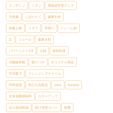
エンザミン
リネン
電磁波対策グッズ
天然麻
しぼりたて
歯磨き粉
炊飯土鍋
イオウ
耳鳴り
ノンヘム鉄
足
ショール
歯磨き剤
パワーミストO4
土鍋
南部鉄器
光触媒搭載
髪のつや
オリジナル商品
竹布靴下
クレンジングクリーム
EMS波形
安心な化粧品
yuno
kurumu
玄米発酵調味料
カラーアップ
足の負担軽減
掛け布団カバー
除塵