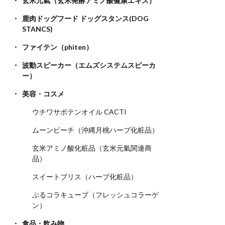
玄米元氣（玄米発酵アミノ酸健康エキス）
鹿肉ドッグフード ドッグスタンス(DOG
STANCS)
ファイテン（phiten）
波動スピーカー（エムズシステムスピーカ
ー）
美容・コスメ
ウチワサボテンオイル CACTI
ムーンピーチ（沖縄月桃ハーブ化粧品）
玄米アミノ酸化粧品（玄米元氣関連商
品）
スイートブリス（ハーブ化粧品）
ぷるコラキューブ（フレッシュコラーゲ
ン）
食品・飲み物