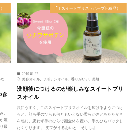
品）
スイートブリス（ハーブ化粧品）
2019.01.22
かな
美容オイル
,
サボテンオイル
,
香りがいい
,
美肌
洗顔後につけるのが楽しみなスイートブリ
つき
スオイル
顔にうすく、このスイートブリスオイルを広げるようにつけ
み、
ると、顔も手のひらも何ともいえない柔らかさとあたたかさ
か姫
を感じ、思わず手のひらで顔全体を覆い、手のひらパックし
り最
たくなります。 皮フがうるおいと、そし […]