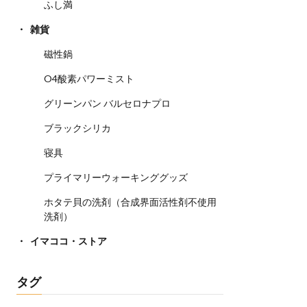
ふし満
雑貨
磁性鍋
O4酸素パワーミスト
グリーンパン バルセロナプロ
ブラックシリカ
寝具
プライマリーウォーキンググッズ
ホタテ貝の洗剤（合成界面活性剤不使用
洗剤）
イマココ・ストア
タグ