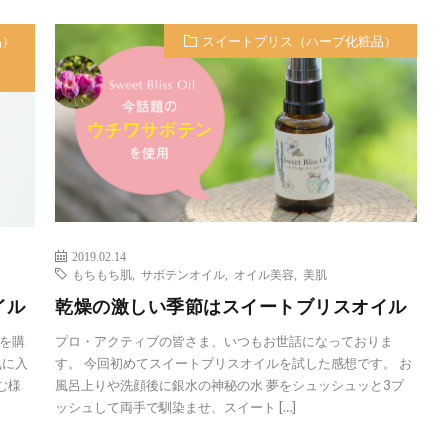
品）
スイートブリス（ハーブ化粧品）
2019.02.14
もちもち肌
,
サボテンオイル
,
オイル美容
,
美肌
イル
乾燥の激しい季節はスイートブリスオイル
を購
プロ・アクティブの皆さま、いつもお世話になっておりま
気に入
す。 今回初めてスイートブリスオイルを試した感想です。 お
む様
風呂上りや洗顔後に銀水の神秘の水 夢をシュッシュッと3プ
ッシュして両手で馴染ませ、スイート […]