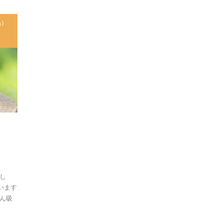
品）
し
います
ん吸