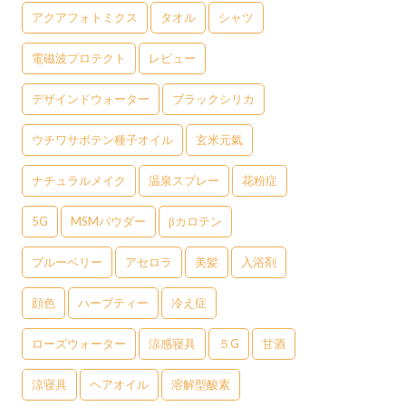
アクアフォトミクス
タオル
シャツ
電磁波プロテクト
レビュー
デザインドウォーター
ブラックシリカ
ウチワサボテン種子オイル
玄米元氣
ナチュラルメイク
温泉スプレー
花粉症
5G
MSMパウダー
βカロテン
ブルーベリー
アセロラ
美髪
入浴剤
顔色
ハーブティー
冷え症
ローズウォーター
涼感寝具
５G
甘酒
涼寝具
ヘアオイル
溶解型酸素