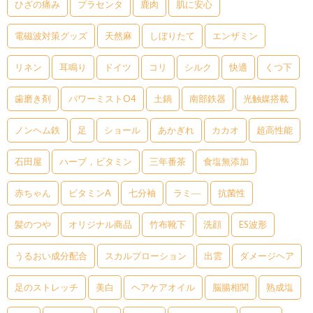
ひざの痛み
プラセンタ
鹿肉
肌に安心
電磁波対策グッズ
天然麻
しぼりたて
エンザミン
リネン
耳鳴り
ドイツ
コリ
シルク
快適
くつ下
歯磨き剤
パワーミストO4
土鍋
南部鉄器
光触媒搭載
ノンヘム鉄
足
ショール
あかぎれ
カカオ
超高性能
石田屋
ハーブ，ビタミン
三年番茶
食塩無添加
赤ちゃん
ビタミンA
七分袖
ラミ―
抗菌性
髪のつや
オリジナル商品
竹布靴下
洗顔
ES波形
うるおい成分配合
スカルプローション
出雲
ダメージヘア
足のストレッチ
美白
ヘアケアオイル
脳腸相関
熟成塩