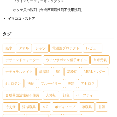
プライマリーウォーキンググッズ
ホタテ貝の洗剤（合成界面活性剤不使用洗剤）
イマココ・ストア
タグ
銀水
タオル
シャツ
電磁波プロテクト
レビュー
デザインドウォーター
ウチワサボテン種子オイル
玄米元氣
ナチュラルメイク
敏感肌
5G
花粉症
MSMパウダー
βカロテン
洗剤
ブルーベリー
美髪
アセロラ
合成界面活性剤不使用
入浴剤
顔色
ハーブティー
冷え症
涼感寝具
５G
ボディソープ
涼寝具
甘酒