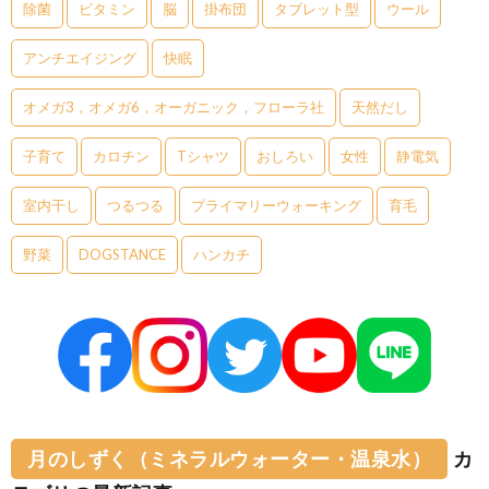
除菌
ビタミン
脳
掛布団
タブレット型
ウール
アンチエイジング
快眠
オメガ3，オメガ6，オーガニック，フローラ社
天然だし
子育て
カロチン
Tシャツ
おしろい
女性
静電気
室内干し
つるつる
プライマリーウォーキング
育毛
野菜
DOGSTANCE
ハンカチ
月のしずく（ミネラルウォーター・温泉水）
カ