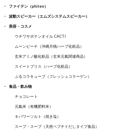
ファイテン（phiten）
波動スピーカー（エムズシステムスピーカー）
美容・コスメ
ウチワサボテンオイル CACTI
ムーンピーチ（沖縄月桃ハーブ化粧品）
玄米アミノ酸化粧品（玄米元氣関連商品）
スイートブリス（ハーブ化粧品）
ぷるコラキューブ（フレッシュコラーゲン）
食品・飲み物
チョコレート
元氣米（有機肥料米）
キパワーソルト（焼き塩）
スープ・スープ（天然ペプチドだしタイプ食品）