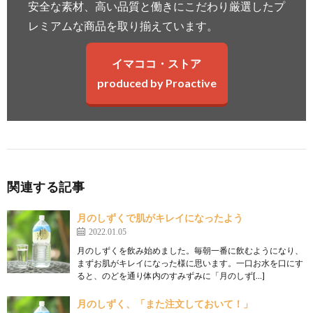
安全な素材、高い品質と働きにこだわり厳選したプ
レミアムな商品を取り揃えています。
イマココ・ストア
produced by Proactive
関連する記事
月のしずくで肌がキレイになったよう
2022.01.05
月のしずくを飲み始めました。毎朝一番に飲むようになり、
まずお肌がキレイになった様に思います。一口お水を口にす
ると、のどを通り体内のすみずみに「月のしず[…]
月のしずく、「また注文しておいて！」