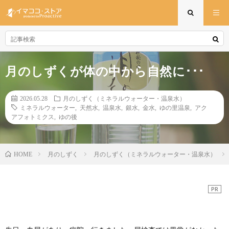
月のしずくが体の中から自然に･･･
2026.05.28
月のしずく（ミネラルウォーター・温泉水）
ミネラルウォーター
,
天然水
,
温泉水
,
銀水
,
金水
,
ゆの里温泉
,
アク
アフォトミクス
,
ゆの後
月のしずく
月のしずく（ミネラルウォーター・温泉水）
HOME
PR