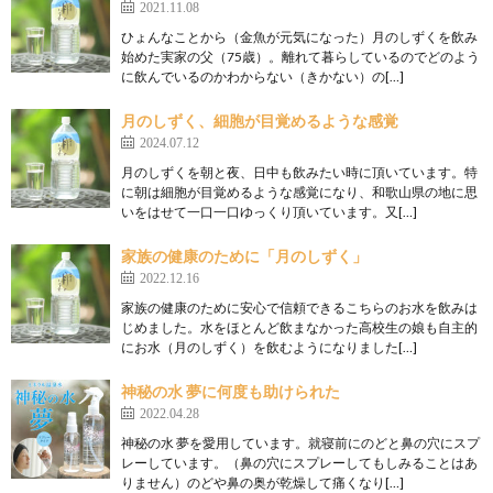
2021.11.08
ひょんなことから（金魚が元気になった）月のしずくを飲み
始めた実家の父（75歳）。離れて暮らしているのでどのよう
に飲んでいるのかわからない（きかない）の[…]
月のしずく、細胞が目覚めるような感覚
2024.07.12
月のしずくを朝と夜、日中も飲みたい時に頂いています。特
に朝は細胞が目覚めるような感覚になり、和歌山県の地に思
いをはせて一口一口ゆっくり頂いています。又[…]
家族の健康のために「月のしずく」
2022.12.16
家族の健康のために安心で信頼できるこちらのお水を飲みは
じめました。水をほとんど飲まなかった高校生の娘も自主的
にお水（月のしずく）を飲むようになりました[…]
神秘の水 夢に何度も助けられた
2022.04.28
神秘の水 夢を愛用しています。就寝前にのどと鼻の穴にスプ
レーしています。（鼻の穴にスプレーしてもしみることはあ
りません）のどや鼻の奥が乾燥して痛くなり[…]