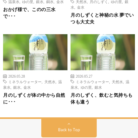
温泉水
,
ゆの里
,
銀水
,
銅水
,
金水
天然水
,
月のしずく
,
ゆの里
,
銀
水
,
金水
おかげ様で、このの三水
月のしずくと神秘の水 夢でい
で･･･
つも大丈夫
2026.05.28
2026.05.27
ミネラルウォーター
,
天然水
,
温
ミネラルウォーター
,
天然水
,
温
泉水
,
銀水
,
金水
泉水
,
ゆの里
,
銀水
月のしずくが体の中から自然
月のしずく、飲むと気持ちも
に･･･
体も違う
Back to Top