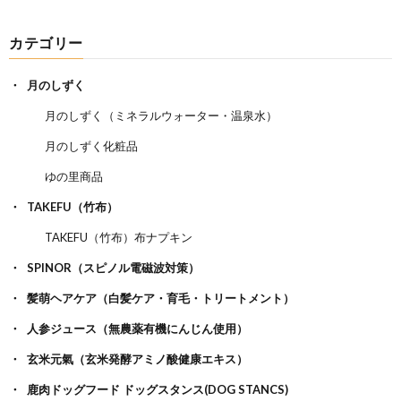
カテゴリー
月のしずく
月のしずく（ミネラルウォーター・温泉水）
月のしずく化粧品
ゆの里商品
TAKEFU（竹布）
TAKEFU（竹布）布ナプキン
SPINOR（スピノル電磁波対策）
髪萌ヘアケア（白髪ケア・育毛・トリートメント）
人参ジュース（無農薬有機にんじん使用）
玄米元氣（玄米発酵アミノ酸健康エキス）
鹿肉ドッグフード ドッグスタンス(DOG STANCS)