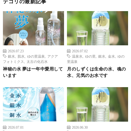
テゴリの最新記事
2026.07.23
2026.07.02
銀水
,
肌水
,
ゆの里温泉
,
アクア
温泉水
,
ゆの里
,
銀水
,
金水
,
ゆの
フォトミクス
,
太古の化石水
里温泉
神秘の水 夢は一年中愛用して
月のしずくは生命の水、魂の
います
水、元気のお水です
2026.07.01
2026.06.30