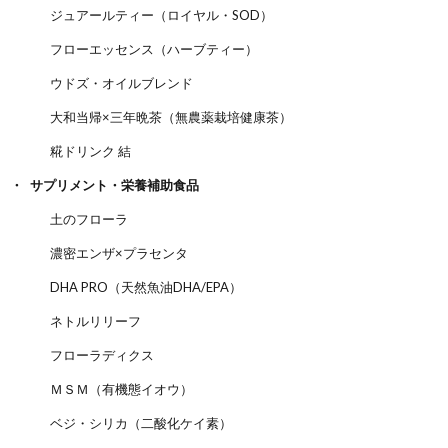
ジュアールティー（ロイヤル・SOD）
フローエッセンス（ハーブティー）
ウドズ・オイルブレンド
大和当帰×三年晩茶（無農薬栽培健康茶）
糀ドリンク 結
サプリメント・栄養補助食品
土のフローラ
濃密エンザ×プラセンタ
DHA PRO（天然魚油DHA/EPA）
ネトルリリーフ
フローラディクス
ＭＳＭ（有機態イオウ）
ベジ・シリカ（二酸化ケイ素）