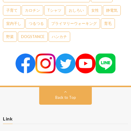
子育て
カロチン
Tシャツ
おしろい
女性
静電気
室内干し
つるつる
プライマリーウォーキング
育毛
野菜
DOGSTANCE
ハンカチ
Back to Top
Link