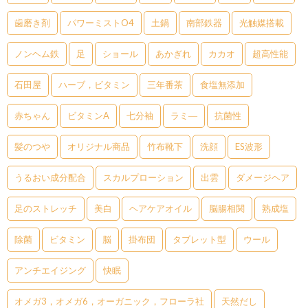
歯磨き剤
パワーミストO4
土鍋
南部鉄器
光触媒搭載
ノンヘム鉄
足
ショール
あかぎれ
カカオ
超高性能
石田屋
ハーブ，ビタミン
三年番茶
食塩無添加
赤ちゃん
ビタミンA
七分袖
ラミ―
抗菌性
髪のつや
オリジナル商品
竹布靴下
洗顔
ES波形
うるおい成分配合
スカルプローション
出雲
ダメージヘア
足のストレッチ
美白
ヘアケアオイル
脳腸相関
熟成塩
除菌
ビタミン
脳
掛布団
タブレット型
ウール
アンチエイジング
快眠
オメガ3，オメガ6，オーガニック，フローラ社
天然だし