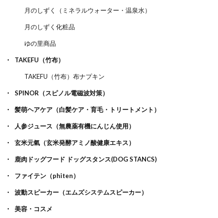
月のしずく（ミネラルウォーター・温泉水）
月のしずく化粧品
ゆの里商品
TAKEFU（竹布）
TAKEFU（竹布）布ナプキン
SPINOR（スピノル電磁波対策）
髪萌ヘアケア（白髪ケア・育毛・トリートメント）
人参ジュース（無農薬有機にんじん使用）
玄米元氣（玄米発酵アミノ酸健康エキス）
鹿肉ドッグフード ドッグスタンス(DOG STANCS)
ファイテン（phiten）
波動スピーカー（エムズシステムスピーカー）
美容・コスメ