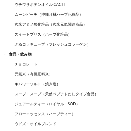
ウチワサボテンオイル CACTI
ムーンピーチ（沖縄月桃ハーブ化粧品）
玄米アミノ酸化粧品（玄米元氣関連商品）
スイートブリス（ハーブ化粧品）
ぷるコラキューブ（フレッシュコラーゲン）
食品・飲み物
チョコレート
元氣米（有機肥料米）
キパワーソルト（焼き塩）
スープ・スープ（天然ペプチドだしタイプ食品）
ジュアールティー（ロイヤル・SOD）
フローエッセンス（ハーブティー）
ウドズ・オイルブレンド