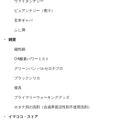
ヴァイタシナジー
ピュアシナジー（青汁）
玄米ギャバ
ふし満
雑貨
磁性鍋
O4酸素パワーミスト
グリーンパン バルセロナプロ
ブラックシリカ
寝具
プライマリーウォーキンググッズ
ホタテ貝の洗剤（合成界面活性剤不使用洗剤）
イマココ・ストア