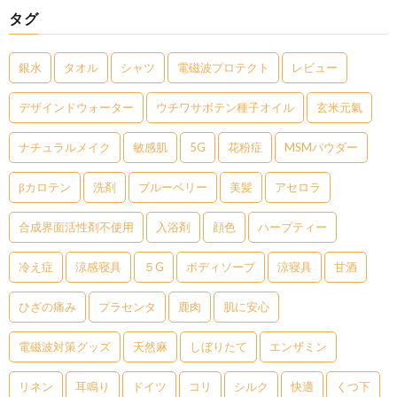
タグ
銀水
タオル
シャツ
電磁波プロテクト
レビュー
デザインドウォーター
ウチワサボテン種子オイル
玄米元氣
ナチュラルメイク
敏感肌
5G
花粉症
MSMパウダー
βカロテン
洗剤
ブルーベリー
美髪
アセロラ
合成界面活性剤不使用
入浴剤
顔色
ハーブティー
冷え症
涼感寝具
５G
ボディソープ
涼寝具
甘酒
ひざの痛み
プラセンタ
鹿肉
肌に安心
電磁波対策グッズ
天然麻
しぼりたて
エンザミン
リネン
耳鳴り
ドイツ
コリ
シルク
快適
くつ下