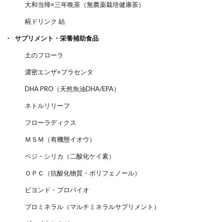
大和当帰×三年晩茶（無農薬栽培健康茶）
糀ドリンク 結
サプリメント・栄養補助食品
土のフローラ
濃密エンザ×プラセンタ
DHA PRO（天然魚油DHA/EPA）
ネトルリリーフ
フローラディクス
ＭＳＭ（有機態イオウ）
ベジ・シリカ（二酸化ケイ素）
ＯＰＣ（抗酸化物質・ポリフェノール）
ビヨンド・プロバイオ
プロミネラル（マルチミネラルサプリメント）