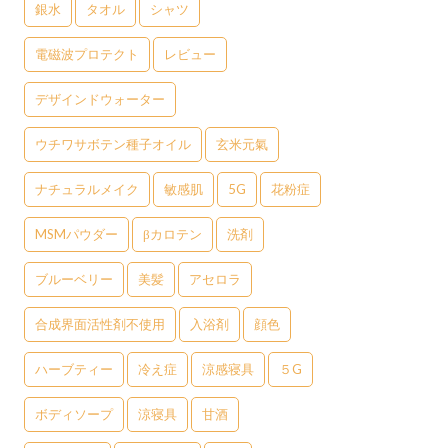
銀水
タオル
シャツ
電磁波プロテクト
レビュー
デザインドウォーター
ウチワサボテン種子オイル
玄米元氣
ナチュラルメイク
敏感肌
5G
花粉症
MSMパウダー
βカロテン
洗剤
ブルーベリー
美髪
アセロラ
合成界面活性剤不使用
入浴剤
顔色
ハーブティー
冷え症
涼感寝具
５G
ボディソープ
涼寝具
甘酒