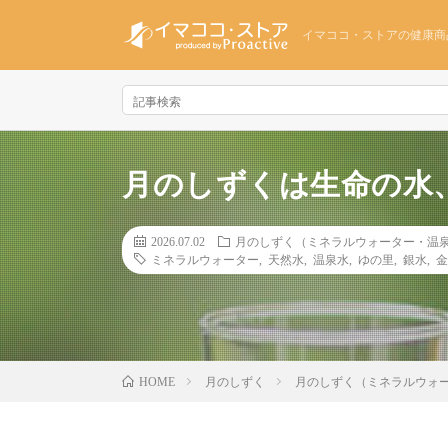
イマココ・ストアの健康商
月のしずくは生命の水
2026.07.02
月のしずく（ミネラルウォーター・温
ミネラルウォーター
,
天然水
,
温泉水
,
ゆの里
,
銀水
,
金
月のしずく
月のしずく（ミネラルウォ
HOME