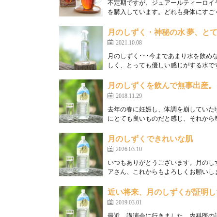
不定期ですが、ジュアールティーロイ
を購入しています。どれも身体にすごく
月のしずく・神秘の水 夢、と
2021.10.08
月のしずく･･･今まであまり水を飲
しく、とっても優しい感じがする水です
月のしずくを飲んで無事出産。
2018.11.29
去年の春に妊娠し、体調を崩していた
にとても良いものだと感じ、それから毎
月のしずくできれいな肌
2026.03.10
いつもありがとうございます。月のし
アさん、これからもよろしくお願いします
近い将来、月のしずくが証明し
2019.03.01
最近、講演会に行きました。内科医の