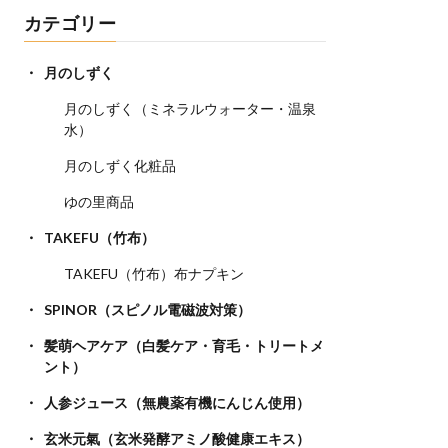
カテゴリー
月のしずく
月のしずく（ミネラルウォーター・温泉
水）
月のしずく化粧品
ゆの里商品
TAKEFU（竹布）
TAKEFU（竹布）布ナプキン
SPINOR（スピノル電磁波対策）
髪萌ヘアケア（白髪ケア・育毛・トリートメ
ント）
人参ジュース（無農薬有機にんじん使用）
玄米元氣（玄米発酵アミノ酸健康エキス）