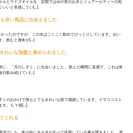
ヤルとウドズオイルを、定期ではゆの里のお水とジュアールティーの粒
いいと実感してい[…]
ても良い商品に出会えました
めなかったのですが、この水はごくごく飲めてびっくりしています。おい
。飲むと身体が[…]
きれいな胎盤と褒められました
頃に、「月のしずく」に出会いました。 飲んだ瞬間に直感で、これは体
日飲み続けてい[…]
ずくのおかげで孫もとてもきれいな肌で感謝しています。イマココスト
。 Ⅽ.Ｙ様[…]
てくれる
講演でした。体の中にある水がすべて作用している事を聞きました。 骨