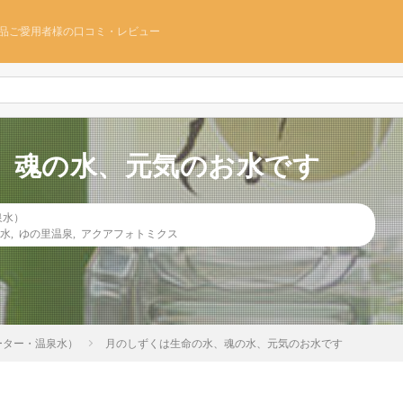
品ご愛用者様の口コミ・レビュー
、魂の水、元気のお水です
泉水）
水
,
ゆの里温泉
,
アクアフォトミクス
ーター・温泉水）
月のしずくは生命の水、魂の水、元気のお水です