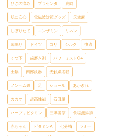
ひざの痛み
プラセンタ
鹿肉
肌に安心
電磁波対策グッズ
天然麻
しぼりたて
エンザミン
リネン
耳鳴り
ドイツ
コリ
シルク
快適
くつ下
歯磨き剤
パワーミストO4
土鍋
南部鉄器
光触媒搭載
ノンヘム鉄
足
ショール
あかぎれ
カカオ
超高性能
石田屋
ハーブ，ビタミン
三年番茶
食塩無添加
赤ちゃん
ビタミンA
七分袖
ラミ―