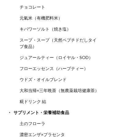
チョコレート
元氣米（有機肥料米）
キパワーソルト（焼き塩）
スープ・スープ（天然ペプチドだしタイ
プ食品）
ジュアールティー（ロイヤル・SOD）
フローエッセンス（ハーブティー）
ウドズ・オイルブレンド
大和当帰×三年晩茶（無農薬栽培健康茶）
糀ドリンク 結
サプリメント・栄養補助食品
土のフローラ
濃密エンザ×プラセンタ