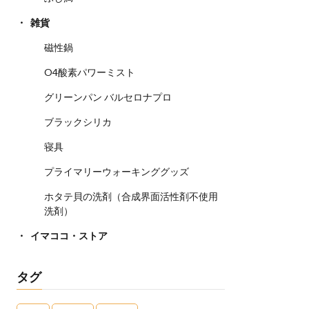
雑貨
磁性鍋
O4酸素パワーミスト
グリーンパン バルセロナプロ
ブラックシリカ
寝具
プライマリーウォーキンググッズ
ホタテ貝の洗剤（合成界面活性剤不使用
洗剤）
イマココ・ストア
タグ