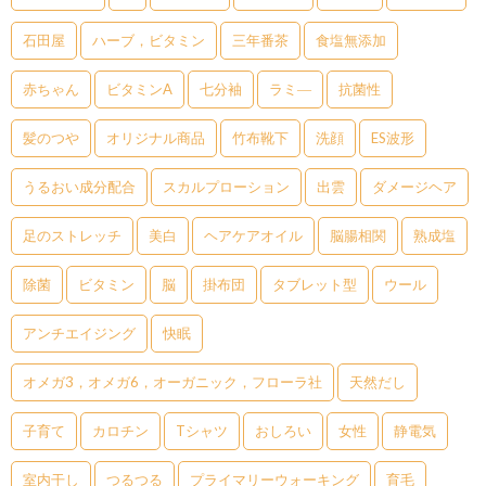
石田屋
ハーブ，ビタミン
三年番茶
食塩無添加
赤ちゃん
ビタミンA
七分袖
ラミ―
抗菌性
髪のつや
オリジナル商品
竹布靴下
洗顔
ES波形
うるおい成分配合
スカルプローション
出雲
ダメージヘア
足のストレッチ
美白
ヘアケアオイル
脳腸相関
熟成塩
除菌
ビタミン
脳
掛布団
タブレット型
ウール
アンチエイジング
快眠
オメガ3，オメガ6，オーガニック，フローラ社
天然だし
子育て
カロチン
Tシャツ
おしろい
女性
静電気
室内干し
つるつる
プライマリーウォーキング
育毛