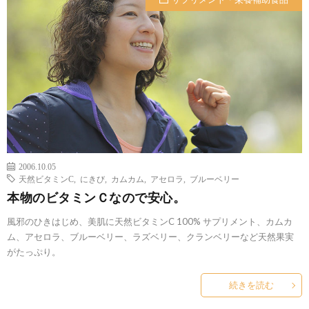
2006.10.05
天然ビタミンC
,
にきび
,
カムカム
,
アセロラ
,
ブルーベリー
本物のビタミンＣなので安心。
風邪のひきはじめ、美肌に天然ビタミンC 100% サプリメント、カムカ
ム、アセロラ、ブルーベリー、ラズベリー、クランベリーなど天然果実
がたっぷり。
続きを読む