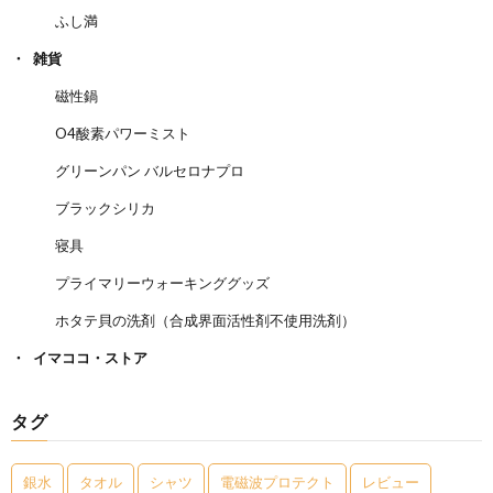
ふし満
雑貨
磁性鍋
O4酸素パワーミスト
グリーンパン バルセロナプロ
ブラックシリカ
寝具
プライマリーウォーキンググッズ
ホタテ貝の洗剤（合成界面活性剤不使用洗剤）
イマココ・ストア
タグ
銀水
タオル
シャツ
電磁波プロテクト
レビュー