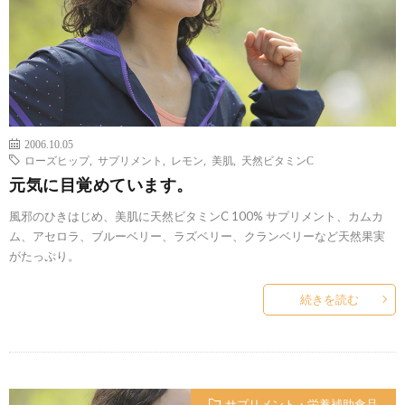
2006.10.05
ローズヒップ
,
サプリメント
,
レモン
,
美肌
,
天然ビタミンC
元気に目覚めています。
風邪のひきはじめ、美肌に天然ビタミンC 100% サプリメント、カムカ
ム、アセロラ、ブルーベリー、ラズベリー、クランベリーなど天然果実
がたっぷり。
続きを読む
サプリメント・栄養補助食品