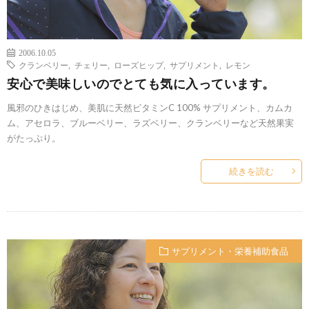
2006.10.05
クランベリー
,
チェリー
,
ローズヒップ
,
サプリメント
,
レモン
安心で美味しいのでとても気に入っています。
風邪のひきはじめ、美肌に天然ビタミンC 100% サプリメント、カムカ
ム、アセロラ、ブルーベリー、ラズベリー、クランベリーなど天然果実
がたっぷり。
続きを読む
サプリメント・栄養補助食品