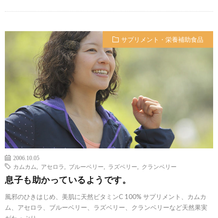
サプリメント・栄養補助食品
2006.10.05
カムカム
,
アセロラ
,
ブルーベリー
,
ラズベリー
,
クランベリー
息子も助かっているようです。
風邪のひきはじめ、美肌に天然ビタミンC 100% サプリメント、カムカ
ム、アセロラ、ブルーベリー、ラズベリー、クランベリーなど天然果実