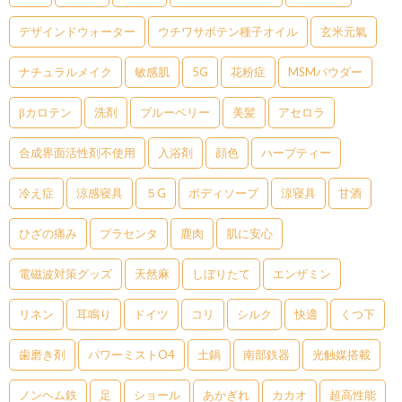
デザインドウォーター
ウチワサボテン種子オイル
玄米元氣
ナチュラルメイク
敏感肌
5G
花粉症
MSMパウダー
βカロテン
洗剤
ブルーベリー
美髪
アセロラ
合成界面活性剤不使用
入浴剤
顔色
ハーブティー
冷え症
涼感寝具
５G
ボディソープ
涼寝具
甘酒
ひざの痛み
プラセンタ
鹿肉
肌に安心
電磁波対策グッズ
天然麻
しぼりたて
エンザミン
リネン
耳鳴り
ドイツ
コリ
シルク
快適
くつ下
歯磨き剤
パワーミストO4
土鍋
南部鉄器
光触媒搭載
ノンヘム鉄
足
ショール
あかぎれ
カカオ
超高性能