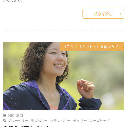
がたっぷり。
続きを読む
サプリメント・栄養補助食品
2006.10.05
ブルーベリー
,
ラズベリー
,
クランベリー
,
チェリー
,
ローズヒップ