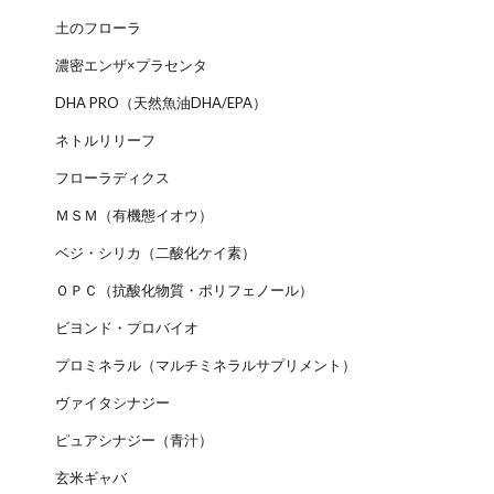
土のフローラ
濃密エンザ×プラセンタ
DHA PRO（天然魚油DHA/EPA）
ネトルリリーフ
フローラディクス
ＭＳＭ（有機態イオウ）
ベジ・シリカ（二酸化ケイ素）
ＯＰＣ（抗酸化物質・ポリフェノール）
ビヨンド・プロバイオ
プロミネラル（マルチミネラルサプリメント）
ヴァイタシナジー
ピュアシナジー（青汁）
玄米ギャバ