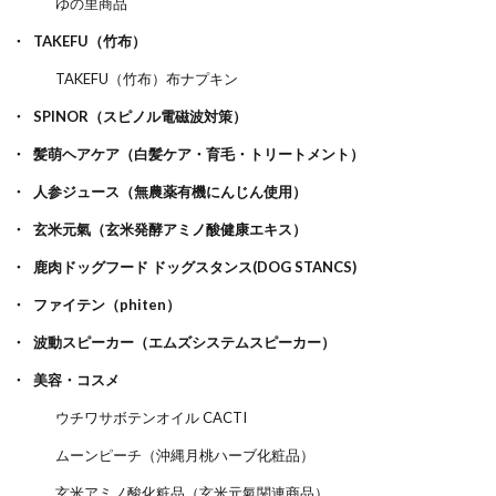
ゆの里商品
TAKEFU（竹布）
TAKEFU（竹布）布ナプキン
SPINOR（スピノル電磁波対策）
髪萌ヘアケア（白髪ケア・育毛・トリートメント）
人参ジュース（無農薬有機にんじん使用）
玄米元氣（玄米発酵アミノ酸健康エキス）
鹿肉ドッグフード ドッグスタンス(DOG STANCS)
ファイテン（phiten）
波動スピーカー（エムズシステムスピーカー）
美容・コスメ
ウチワサボテンオイル CACTI
ムーンピーチ（沖縄月桃ハーブ化粧品）
玄米アミノ酸化粧品（玄米元氣関連商品）