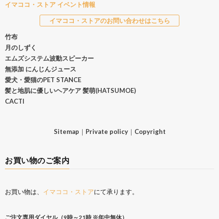
イマココ・ストア イベント情報
イマココ・ストアのお問い合わせはこちら
竹布
月のしずく
エムズシステム波動スピーカー
無添加 にんじんジュース
愛犬・愛猫のPET STANCE
髪と地肌に優しいヘアケア 髪萌(HATSUMOE)
CACTI
Sitemap
｜
Private policy
｜
Copyright
お買い物のご案内
お買い物は、
イマココ・ストア
にて承ります。
ご注文専用ダイヤル（9時～21時 ※年中無休）