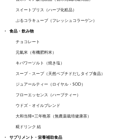
スイートブリス（ハーブ化粧品）
ぷるコラキューブ（フレッシュコラーゲン）
食品・飲み物
チョコレート
元氣米（有機肥料米）
キパワーソルト（焼き塩）
スープ・スープ（天然ペプチドだしタイプ食品）
ジュアールティー（ロイヤル・SOD）
フローエッセンス（ハーブティー）
ウドズ・オイルブレンド
大和当帰×三年晩茶（無農薬栽培健康茶）
糀ドリンク 結
サプリメント・栄養補助食品