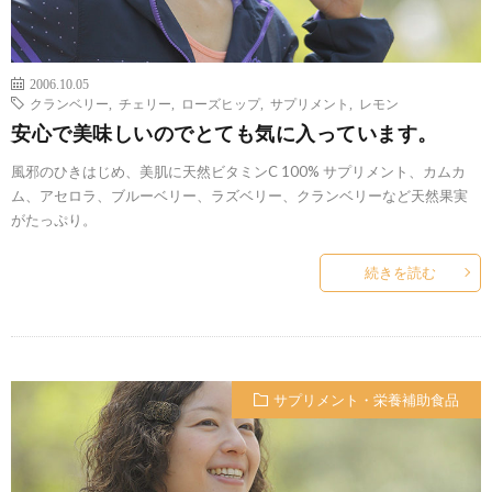
2006.10.05
クランベリー
,
チェリー
,
ローズヒップ
,
サプリメント
,
レモン
安心で美味しいのでとても気に入っています。
風邪のひきはじめ、美肌に天然ビタミンC 100% サプリメント、カムカ
ム、アセロラ、ブルーベリー、ラズベリー、クランベリーなど天然果実
がたっぷり。
続きを読む
サプリメント・栄養補助食品