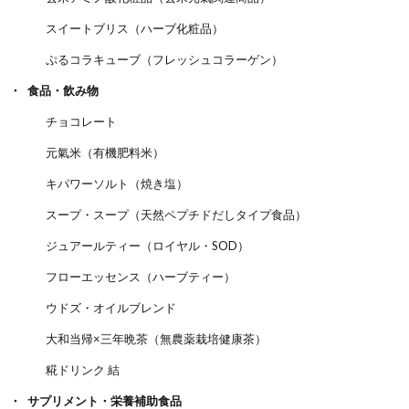
スイートブリス（ハーブ化粧品）
ぷるコラキューブ（フレッシュコラーゲン）
食品・飲み物
チョコレート
元氣米（有機肥料米）
キパワーソルト（焼き塩）
スープ・スープ（天然ペプチドだしタイプ食品）
ジュアールティー（ロイヤル・SOD）
フローエッセンス（ハーブティー）
ウドズ・オイルブレンド
大和当帰×三年晩茶（無農薬栽培健康茶）
糀ドリンク 結
サプリメント・栄養補助食品