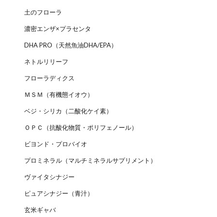
土のフローラ
濃密エンザ×プラセンタ
DHA PRO（天然魚油DHA/EPA）
ネトルリリーフ
フローラディクス
ＭＳＭ（有機態イオウ）
ベジ・シリカ（二酸化ケイ素）
ＯＰＣ（抗酸化物質・ポリフェノール）
ビヨンド・プロバイオ
プロミネラル（マルチミネラルサプリメント）
ヴァイタシナジー
ピュアシナジー（青汁）
玄米ギャバ