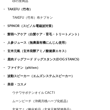
ゆの里商品
TAKEFU（竹布）
TAKEFU（竹布）布ナプキン
SPINOR（スピノル電磁波対策）
髪萌ヘアケア（白髪ケア・育毛・トリートメント）
人参ジュース（無農薬有機にんじん使用）
玄米元氣（玄米発酵アミノ酸健康エキス）
鹿肉ドッグフード ドッグスタンス(DOG STANCS)
ファイテン（phiten）
波動スピーカー（エムズシステムスピーカー）
美容・コスメ
ウチワサボテンオイル CACTI
ムーンピーチ（沖縄月桃ハーブ化粧品）
玄米アミノ酸化粧品（玄米元氣関連商品）