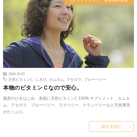
2006.10.05
天然ビタミンC
,
にきび
,
カムカム
,
アセロラ
,
ブルーベリー
本物のビタミンＣなので安心。
風邪のひきはじめ、美肌に天然ビタミンC 100% サプリメント、カムカ
ム、アセロラ、ブルーベリー、ラズベリー、クランベリーなど天然果実
がたっぷり。
続きを読む