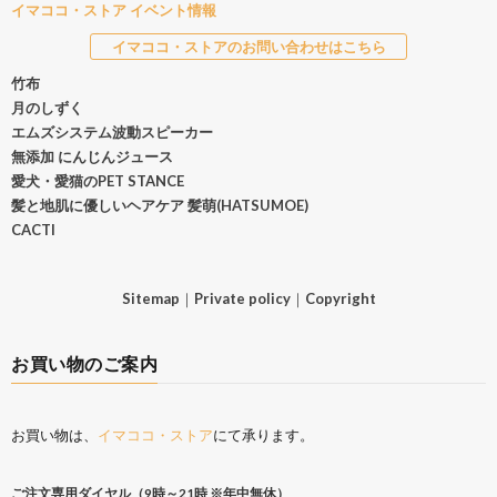
イマココ・ストア イベント情報
イマココ・ストアのお問い合わせはこちら
竹布
月のしずく
エムズシステム波動スピーカー
無添加 にんじんジュース
愛犬・愛猫のPET STANCE
髪と地肌に優しいヘアケア 髪萌(HATSUMOE)
CACTI
Sitemap
｜
Private policy
｜
Copyright
お買い物のご案内
お買い物は、
イマココ・ストア
にて承ります。
ご注文専用ダイヤル（9時～21時 ※年中無休）