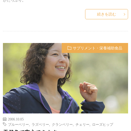
がたっぷり。
続きを読む
サプリメント・栄養補助食品
2006.10.05
ブルーベリー
,
ラズベリー
,
クランベリー
,
チェリー
,
ローズヒップ