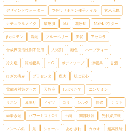
デザインドウォーター
ウチワサボテン種子オイル
玄米元氣
ナチュラルメイク
敏感肌
5G
花粉症
MSMパウダー
βカロテン
洗剤
ブルーベリー
美髪
アセロラ
合成界面活性剤不使用
入浴剤
顔色
ハーブティー
冷え症
涼感寝具
５G
ボディソープ
涼寝具
甘酒
ひざの痛み
プラセンタ
鹿肉
肌に安心
電磁波対策グッズ
天然麻
しぼりたて
エンザミン
リネン
耳鳴り
ドイツ
コリ
シルク
快適
くつ下
歯磨き剤
パワーミストO4
土鍋
南部鉄器
光触媒搭載
ノンヘム鉄
足
ショール
あかぎれ
カカオ
超高性能