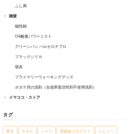
ふし満
雑貨
磁性鍋
O4酸素パワーミスト
グリーンパン バルセロナプロ
ブラックシリカ
寝具
プライマリーウォーキンググッズ
ホタテ貝の洗剤（合成界面活性剤不使用洗剤）
イマココ・ストア
タグ
銀水
タオル
シャツ
電磁波プロテクト
レビュー