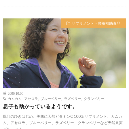
サプリメント・栄養補助食品
2006.10.05
カムカム
,
アセロラ
,
ブルーベリー
,
ラズベリー
,
クランベリー
息子も助かっているようです。
風邪のひきはじめ、美肌に天然ビタミンC 100% サプリメント、カムカ
ム、アセロラ、ブルーベリー、ラズベリー、クランベリーなど天然果実