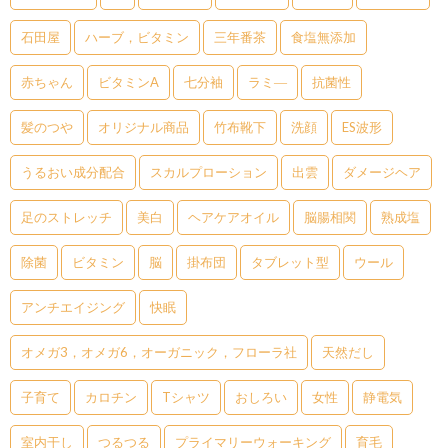
石田屋
ハーブ，ビタミン
三年番茶
食塩無添加
赤ちゃん
ビタミンA
七分袖
ラミ―
抗菌性
髪のつや
オリジナル商品
竹布靴下
洗顔
ES波形
うるおい成分配合
スカルプローション
出雲
ダメージヘア
足のストレッチ
美白
ヘアケアオイル
脳腸相関
熟成塩
除菌
ビタミン
脳
掛布団
タブレット型
ウール
アンチエイジング
快眠
オメガ3，オメガ6，オーガニック，フローラ社
天然だし
子育て
カロチン
Tシャツ
おしろい
女性
静電気
室内干し
つるつる
プライマリーウォーキング
育毛