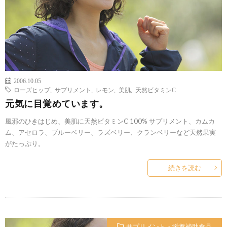
2006.10.05
ローズヒップ
,
サプリメント
,
レモン
,
美肌
,
天然ビタミンC
元気に目覚めています。
風邪のひきはじめ、美肌に天然ビタミンC 100% サプリメント、カムカ
ム、アセロラ、ブルーベリー、ラズベリー、クランベリーなど天然果実
がたっぷり。
続きを読む
サプリメント・栄養補助食品