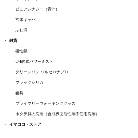
ピュアシナジー（青汁）
玄米ギャバ
ふし満
雑貨
磁性鍋
O4酸素パワーミスト
グリーンパン バルセロナプロ
ブラックシリカ
寝具
プライマリーウォーキンググッズ
ホタテ貝の洗剤（合成界面活性剤不使用洗剤）
イマココ・ストア