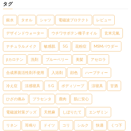
タグ
銀水
タオル
シャツ
電磁波プロテクト
レビュー
デザインドウォーター
ウチワサボテン種子オイル
玄米元氣
ナチュラルメイク
敏感肌
5G
花粉症
MSMパウダー
βカロテン
洗剤
ブルーベリー
美髪
アセロラ
合成界面活性剤不使用
入浴剤
顔色
ハーブティー
冷え症
涼感寝具
５G
ボディソープ
涼寝具
甘酒
ひざの痛み
プラセンタ
鹿肉
肌に安心
電磁波対策グッズ
天然麻
しぼりたて
エンザミン
リネン
耳鳴り
ドイツ
コリ
シルク
快適
くつ下