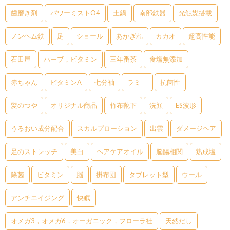
歯磨き剤
パワーミストO4
土鍋
南部鉄器
光触媒搭載
ノンヘム鉄
足
ショール
あかぎれ
カカオ
超高性能
石田屋
ハーブ，ビタミン
三年番茶
食塩無添加
赤ちゃん
ビタミンA
七分袖
ラミ―
抗菌性
髪のつや
オリジナル商品
竹布靴下
洗顔
ES波形
うるおい成分配合
スカルプローション
出雲
ダメージヘア
足のストレッチ
美白
ヘアケアオイル
脳腸相関
熟成塩
除菌
ビタミン
脳
掛布団
タブレット型
ウール
アンチエイジング
快眠
オメガ3，オメガ6，オーガニック，フローラ社
天然だし