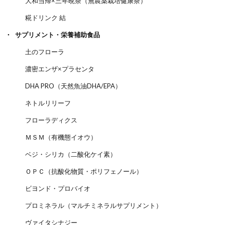
大和当帰×三年晩茶（無農薬栽培健康茶）
糀ドリンク 結
サプリメント・栄養補助食品
土のフローラ
濃密エンザ×プラセンタ
DHA PRO（天然魚油DHA/EPA）
ネトルリリーフ
フローラディクス
ＭＳＭ（有機態イオウ）
ベジ・シリカ（二酸化ケイ素）
ＯＰＣ（抗酸化物質・ポリフェノール）
ビヨンド・プロバイオ
プロミネラル（マルチミネラルサプリメント）
ヴァイタシナジー