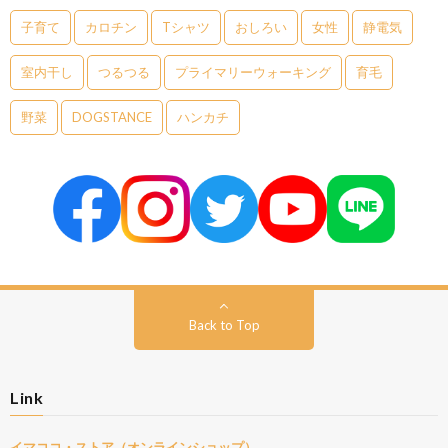
子育て
カロチン
Tシャツ
おしろい
女性
静電気
室内干し
つるつる
プライマリーウォーキング
育毛
野菜
DOGSTANCE
ハンカチ
Back to Top
Link
イマココ・ストア（オンラインショップ）