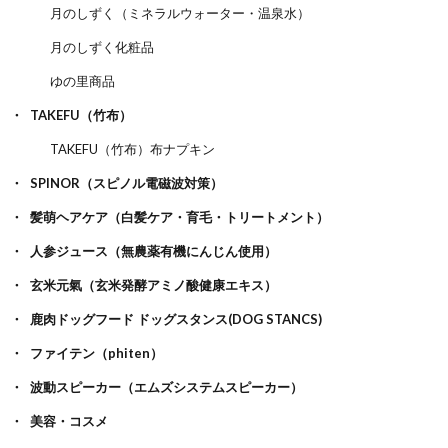
月のしずく（ミネラルウォーター・温泉水）
月のしずく化粧品
ゆの里商品
TAKEFU（竹布）
TAKEFU（竹布）布ナプキン
SPINOR（スピノル電磁波対策）
髪萌ヘアケア（白髪ケア・育毛・トリートメント）
人参ジュース（無農薬有機にんじん使用）
玄米元氣（玄米発酵アミノ酸健康エキス）
鹿肉ドッグフード ドッグスタンス(DOG STANCS)
ファイテン（phiten）
波動スピーカー（エムズシステムスピーカー）
美容・コスメ