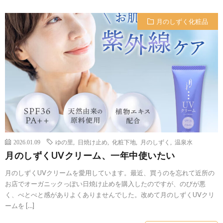
月のしずく化粧品
2026.01.09
ゆの里
,
日焼け止め
,
化粧下地
,
月のしずく
,
温泉水
月のしずくUVクリーム、一年中使いたい
月のしずくUVクリームを愛用しています。最近、買うのを忘れて近所の
お店でオーガニックっぽい日焼け止めを購入したのですが、のびが悪
く、べとべと感がありよくありませんでした。改めて月のしずくUVクリ
ームを […]