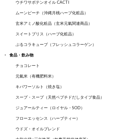
ウチワサボテンオイル CACTI
ムーンピーチ（沖縄月桃ハーブ化粧品）
玄米アミノ酸化粧品（玄米元氣関連商品）
スイートブリス（ハーブ化粧品）
ぷるコラキューブ（フレッシュコラーゲン）
食品・飲み物
チョコレート
元氣米（有機肥料米）
キパワーソルト（焼き塩）
スープ・スープ（天然ペプチドだしタイプ食品）
ジュアールティー（ロイヤル・SOD）
フローエッセンス（ハーブティー）
ウドズ・オイルブレンド