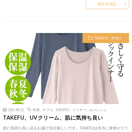
続きを読む
TAKEFU（竹布）
2021.09.22
竹布
,
ナファ
,
TAKEFU
,
インナー
,
ルバンシュ
TAKEFU、UVクリーム、肌に気持ち良い
肌に気持ち良い品をお届け頂き嬉しいです。TAKEFUは本当に身体がリラ