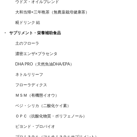
ウドズ・オイルブレンド
大和当帰×三年晩茶（無農薬栽培健康茶）
糀ドリンク 結
サプリメント・栄養補助食品
土のフローラ
濃密エンザ×プラセンタ
DHA PRO（天然魚油DHA/EPA）
ネトルリリーフ
フローラディクス
ＭＳＭ（有機態イオウ）
ベジ・シリカ（二酸化ケイ素）
ＯＰＣ（抗酸化物質・ポリフェノール）
ビヨンド・プロバイオ
プロミネラル（マルチミネラルサプリメント）