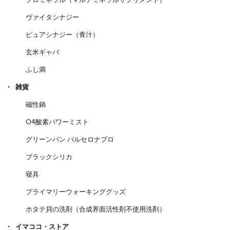
ヴァイタシナジー
ピュアシナジー（青汁）
玄米ギャバ
ふし満
雑貨
磁性鍋
O4酸素パワーミスト
グリーンパン バルセロナプロ
ブラックシリカ
寝具
プライマリーウォーキンググッズ
ホタテ貝の洗剤（合成界面活性剤不使用洗剤）
イマココ・ストア