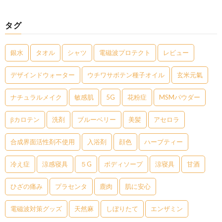
タグ
銀水
タオル
シャツ
電磁波プロテクト
レビュー
デザインドウォーター
ウチワサボテン種子オイル
玄米元氣
ナチュラルメイク
敏感肌
5G
花粉症
MSMパウダー
βカロテン
洗剤
ブルーベリー
美髪
アセロラ
合成界面活性剤不使用
入浴剤
顔色
ハーブティー
冷え症
涼感寝具
５G
ボディソープ
涼寝具
甘酒
ひざの痛み
プラセンタ
鹿肉
肌に安心
電磁波対策グッズ
天然麻
しぼりたて
エンザミン