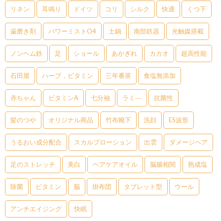
リネン
耳鳴り
ドイツ
コリ
シルク
快適
くつ下
歯磨き剤
パワーミストO4
土鍋
南部鉄器
光触媒搭載
ノンヘム鉄
足
ショール
あかぎれ
カカオ
超高性能
石田屋
ハーブ，ビタミン
三年番茶
食塩無添加
赤ちゃん
ビタミンA
七分袖
ラミ―
抗菌性
髪のつや
オリジナル商品
竹布靴下
洗顔
ES波形
うるおい成分配合
スカルプローション
出雲
ダメージヘア
足のストレッチ
美白
ヘアケアオイル
脳腸相関
熟成塩
除菌
ビタミン
脳
掛布団
タブレット型
ウール
アンチエイジング
快眠