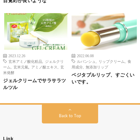
目覚めが良いような
2023.12.26
2022.06.08
玄米アミノ酸化粧品
,
ジェルクリ
ルバンシュ
,
リップクリーム
,
食
ーム
,
玄米元氣
,
アミノ酸エキス
,
玄
用成分
,
無添加リップ
米発酵
ベジタブルリップ、すごくい
ジェルクリームでサラサラツ
いです。
ルツル
Back to Top
Link