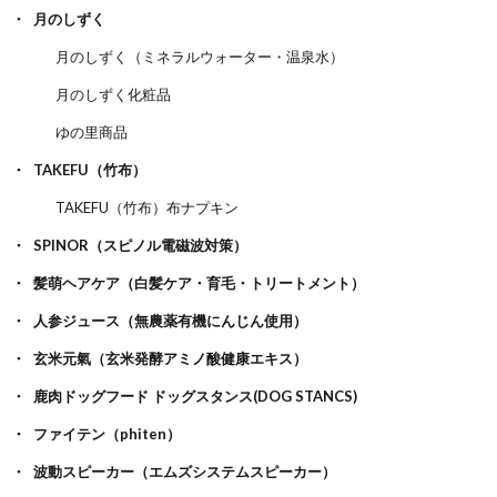
月のしずく
月のしずく（ミネラルウォーター・温泉水）
月のしずく化粧品
ゆの里商品
TAKEFU（竹布）
TAKEFU（竹布）布ナプキン
SPINOR（スピノル電磁波対策）
髪萌ヘアケア（白髪ケア・育毛・トリートメント）
人参ジュース（無農薬有機にんじん使用）
玄米元氣（玄米発酵アミノ酸健康エキス）
鹿肉ドッグフード ドッグスタンス(DOG STANCS)
ファイテン（phiten）
波動スピーカー（エムズシステムスピーカー）