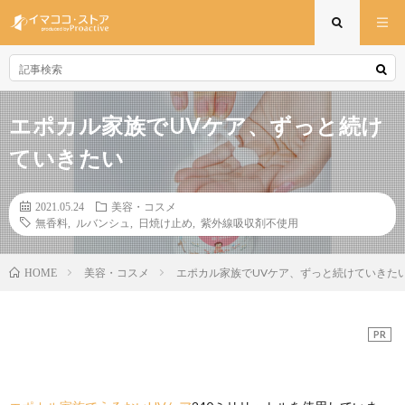
エポカル家族でUVケア、ずっと続け
ていきたい
2021.05.24
美容・コスメ
無香料
,
ルバンシュ
,
日焼け止め
,
紫外線吸収剤不使用
美容・コスメ
エポカル家族でUVケア、ずっと続けていきた
HOME
PR