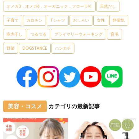
オメガ3，オメガ6，オーガニック，フローラ社
天然だし
子育て
カロチン
Tシャツ
おしろい
女性
静電気
室内干し
つるつる
プライマリーウォーキング
育毛
野菜
DOGSTANCE
ハンカチ
美容・コスメ
カテゴリの最新記事