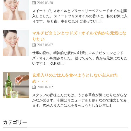
2019.03.20
スイートブリスオイルとプリックリーペアシードオイルを購
入しました。 スイートブリスオイルの香りは、私のお気に入
りです。 朝と夜、幸せな気分に 浸ってい[…]
マルチビタミンとウドズ・オイルで内から元気にな
りたい
2017.06.07
仕事の疲れ、精神的な疲れの対策にマルチビタミンとウド
ズ・オイルを頼みました。 続けてみて、内から元気になりた
いです！！ O.K 様[…]
玄米入りのごはんを食べようとしない主人のた
め・・・
2010.07.02
スタッフの皆様こんにちは。うまさ革命が気になりながらな
かなか試せず、今回はリニューアルと割引なので注文してみ
ます。玄米入りのごはんを食べようとしない主[…]
カテゴリー