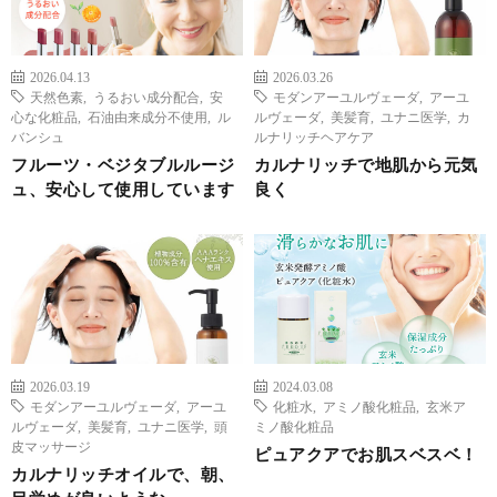
2026.04.13
2026.03.26
天然色素
,
うるおい成分配合
,
安
モダンアーユルヴェーダ
,
アーユ
心な化粧品
,
石油由来成分不使用
,
ル
ルヴェーダ
,
美髪育
,
ユナニ医学
,
カ
バンシュ
ルナリッチヘアケア
フルーツ・ベジタブルルージ
カルナリッチで地肌から元気
ュ、安心して使用しています
良く
2026.03.19
2024.03.08
モダンアーユルヴェーダ
,
アーユ
化粧水
,
アミノ酸化粧品
,
玄米ア
ルヴェーダ
,
美髪育
,
ユナニ医学
,
頭
ミノ酸化粧品
皮マッサージ
ピュアクアでお肌スベスベ！
カルナリッチオイルで、朝、