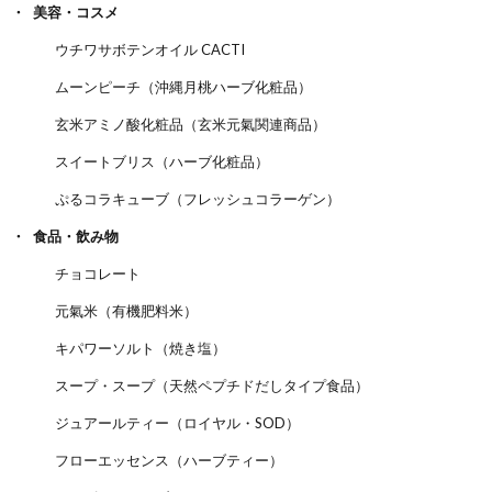
美容・コスメ
ウチワサボテンオイル CACTI
ムーンピーチ（沖縄月桃ハーブ化粧品）
玄米アミノ酸化粧品（玄米元氣関連商品）
スイートブリス（ハーブ化粧品）
ぷるコラキューブ（フレッシュコラーゲン）
食品・飲み物
チョコレート
元氣米（有機肥料米）
キパワーソルト（焼き塩）
スープ・スープ（天然ペプチドだしタイプ食品）
ジュアールティー（ロイヤル・SOD）
フローエッセンス（ハーブティー）