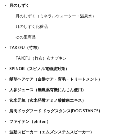
月のしずく
月のしずく（ミネラルウォーター・温泉水）
月のしずく化粧品
ゆの里商品
TAKEFU（竹布）
TAKEFU（竹布）布ナプキン
SPINOR（スピノル電磁波対策）
髪萌ヘアケア（白髪ケア・育毛・トリートメント）
人参ジュース（無農薬有機にんじん使用）
玄米元氣（玄米発酵アミノ酸健康エキス）
鹿肉ドッグフード ドッグスタンス(DOG STANCS)
ファイテン（phiten）
波動スピーカー（エムズシステムスピーカー）