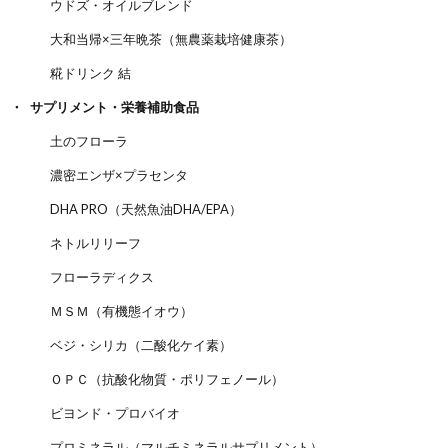
ウドズ・オイルブレンド
大和当帰×三年晩茶（無農薬栽培健康茶）
糀ドリンク 結
サプリメント・栄養補助食品
土のフローラ
濃密エンザ×プラセンタ
DHA PRO（天然魚油DHA/EPA）
ネトルリリーフ
フローラディクス
ＭＳＭ（有機態イオウ）
ベジ・シリカ（二酸化ケイ素）
ＯＰＣ（抗酸化物質・ポリフェノール）
ビヨンド・プロバイオ
プロミネラル（マルチミネラルサプリメント）