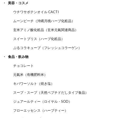
美容・コスメ
ウチワサボテンオイル CACTI
ムーンピーチ（沖縄月桃ハーブ化粧品）
玄米アミノ酸化粧品（玄米元氣関連商品）
スイートブリス（ハーブ化粧品）
ぷるコラキューブ（フレッシュコラーゲン）
食品・飲み物
チョコレート
元氣米（有機肥料米）
キパワーソルト（焼き塩）
スープ・スープ（天然ペプチドだしタイプ食品）
ジュアールティー（ロイヤル・SOD）
フローエッセンス（ハーブティー）