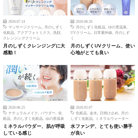
2026.07.14
2026.06.26
マッサージクリーム
,
月のしずく
月のしずく化粧品
,
ゆの里温泉
,
化粧品
,
アクアフォトミクス
,
洗顔
,
UVクリーム
,
日常紫外線
,
月のしず
クレンジングクリーム
く
月のしずくクレンジングに大
月のしずくUVクリーム、使い
感動！
心地がとても良い
2026.06.25
2026.05.07
ナチュラルメイク
,
パウダー
,
化
化粧品
,
金水
,
日焼け止め
,
月の
粧品
,
月のしずく化粧品
,
ゆの里温泉
しずく化粧品
,
ミネラルウォーター
ミネラルパウダー、肌が呼吸
水ファンデ、とても使い勝手
している感じ
が良い