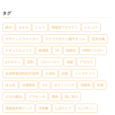
タグ
銀水
タオル
シャツ
電磁波プロテクト
レビュー
デザインドウォーター
ウチワサボテン種子オイル
玄米元氣
ナチュラルメイク
敏感肌
5G
花粉症
MSMパウダー
βカロテン
洗剤
ブルーベリー
美髪
アセロラ
合成界面活性剤不使用
入浴剤
顔色
ハーブティー
冷え症
涼感寝具
５G
ボディソープ
涼寝具
甘酒
ひざの痛み
プラセンタ
鹿肉
肌に安心
電磁波対策グッズ
天然麻
しぼりたて
エンザミン