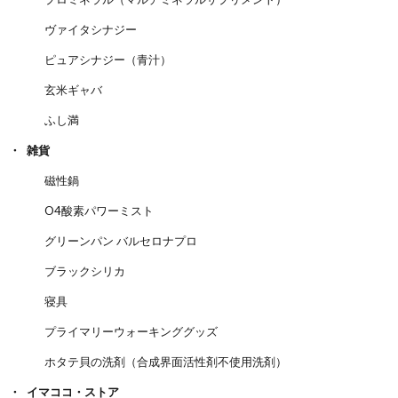
ヴァイタシナジー
ピュアシナジー（青汁）
玄米ギャバ
ふし満
雑貨
磁性鍋
O4酸素パワーミスト
グリーンパン バルセロナプロ
ブラックシリカ
寝具
プライマリーウォーキンググッズ
ホタテ貝の洗剤（合成界面活性剤不使用洗剤）
イマココ・ストア