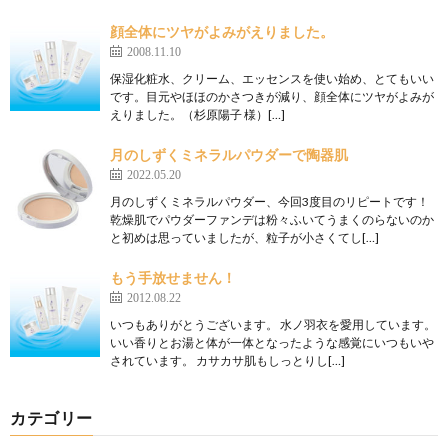
顔全体にツヤがよみがえりました。
2008.11.10
保湿化粧水、クリーム、エッセンスを使い始め、とてもいい
です。目元やほほのかさつきが減り、顔全体にツヤがよみが
えりました。（杉原陽子 様）[…]
月のしずくミネラルパウダーで陶器肌
2022.05.20
月のしずくミネラルパウダー、今回3度目のリピートです！
乾燥肌でパウダーファンデは粉々ふいてうまくのらないのか
と初めは思っていましたが、粒子が小さくてし[…]
もう手放せません！
2012.08.22
いつもありがとうございます。 水ノ羽衣を愛用しています。
いい香りとお湯と体が一体となったような感覚にいつもいや
されています。 カサカサ肌もしっとりし[…]
カテゴリー