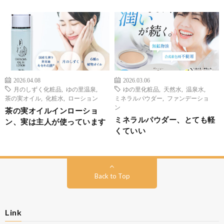
2026.04.08
2026.03.06
月のしずく化粧品
,
ゆの里温泉
,
ゆの里化粧品
,
天然水
,
温泉水
,
茶の実オイル
,
化粧水
,
ローション
ミネラルパウダー
,
ファンデーショ
ン
茶の実オイルインローショ
ミネラルパウダー、とても軽
ン、実は主人が使っています
くていい
Back to Top
Link