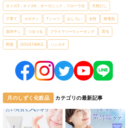
オメガ3，オメガ6，オーガニック，フローラ社
天然だし
子育て
カロチン
Tシャツ
おしろい
女性
静電気
室内干し
つるつる
プライマリーウォーキング
育毛
野菜
DOGSTANCE
ハンカチ
月のしずく化粧品
カテゴリの最新記事