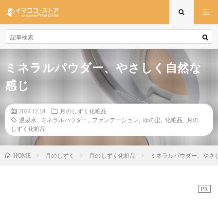
ミネラルパウダー、やさしく自然な
感じ
2024.12.18
月のしずく化粧品
温泉水
,
ミネラルパウダー
,
ファンデーション
,
ゆの里
,
化粧品
,
月の
しずく化粧品
月のしずく
月のしずく化粧品
ミネラルパウダー、やさ
HOME
PR