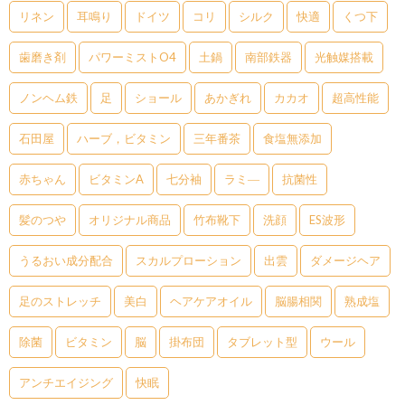
リネン
耳鳴り
ドイツ
コリ
シルク
快適
くつ下
歯磨き剤
パワーミストO4
土鍋
南部鉄器
光触媒搭載
ノンヘム鉄
足
ショール
あかぎれ
カカオ
超高性能
石田屋
ハーブ，ビタミン
三年番茶
食塩無添加
赤ちゃん
ビタミンA
七分袖
ラミ―
抗菌性
髪のつや
オリジナル商品
竹布靴下
洗顔
ES波形
うるおい成分配合
スカルプローション
出雲
ダメージヘア
足のストレッチ
美白
ヘアケアオイル
脳腸相関
熟成塩
除菌
ビタミン
脳
掛布団
タブレット型
ウール
アンチエイジング
快眠