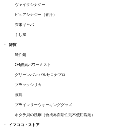
ヴァイタシナジー
ピュアシナジー（青汁）
玄米ギャバ
ふし満
雑貨
磁性鍋
O4酸素パワーミスト
グリーンパン バルセロナプロ
ブラックシリカ
寝具
プライマリーウォーキンググッズ
ホタテ貝の洗剤（合成界面活性剤不使用洗剤）
イマココ・ストア