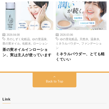
2026.04.08
2026.03.06
月のしずく化粧品
,
ゆの里温泉
,
ゆの里化粧品
,
天然水
,
温泉水
,
茶の実オイル
,
化粧水
,
ローション
ミネラルパウダー
,
ファンデーショ
ン
茶の実オイルインローショ
ミネラルパウダー、とても軽
ン、実は主人が使っています
くていい
Back to Top
Link