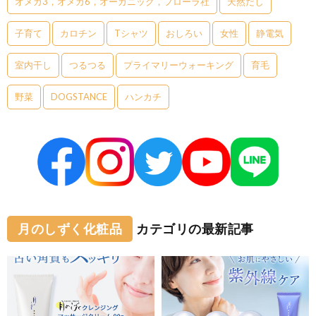
オメガ3，オメガ6，オーガニック，フローラ社
天然だし
子育て
カロチン
Tシャツ
おしろい
女性
静電気
室内干し
つるつる
プライマリーウォーキング
育毛
野菜
DOGSTANCE
ハンカチ
月のしずく化粧品
カテゴリの最新記事