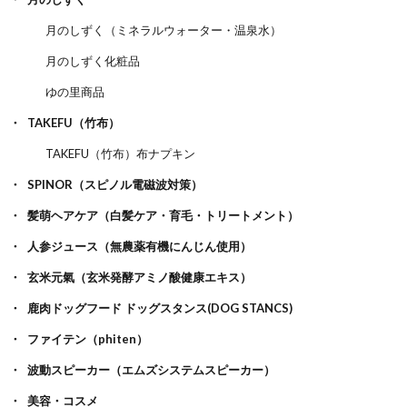
月のしずく（ミネラルウォーター・温泉水）
月のしずく化粧品
ゆの里商品
TAKEFU（竹布）
TAKEFU（竹布）布ナプキン
SPINOR（スピノル電磁波対策）
髪萌ヘアケア（白髪ケア・育毛・トリートメント）
人参ジュース（無農薬有機にんじん使用）
玄米元氣（玄米発酵アミノ酸健康エキス）
鹿肉ドッグフード ドッグスタンス(DOG STANCS)
ファイテン（phiten）
波動スピーカー（エムズシステムスピーカー）
美容・コスメ