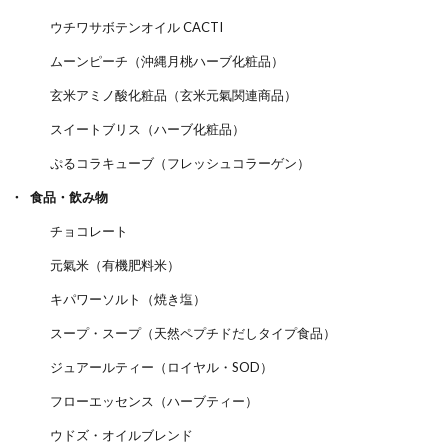
ウチワサボテンオイル CACTI
ムーンピーチ（沖縄月桃ハーブ化粧品）
玄米アミノ酸化粧品（玄米元氣関連商品）
スイートブリス（ハーブ化粧品）
ぷるコラキューブ（フレッシュコラーゲン）
食品・飲み物
チョコレート
元氣米（有機肥料米）
キパワーソルト（焼き塩）
スープ・スープ（天然ペプチドだしタイプ食品）
ジュアールティー（ロイヤル・SOD）
フローエッセンス（ハーブティー）
ウドズ・オイルブレンド