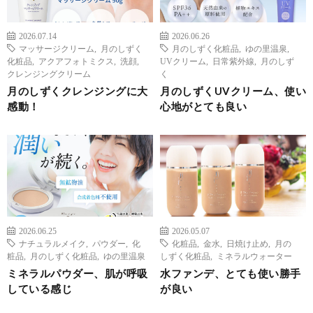
2026.07.14
2026.06.26
マッサージクリーム
,
月のしずく
月のしずく化粧品
,
ゆの里温泉
,
化粧品
,
アクアフォトミクス
,
洗顔
,
UVクリーム
,
日常紫外線
,
月のしず
クレンジングクリーム
く
月のしずくクレンジングに大
月のしずくUVクリーム、使い
感動！
心地がとても良い
2026.06.25
2026.05.07
ナチュラルメイク
,
パウダー
,
化
化粧品
,
金水
,
日焼け止め
,
月の
粧品
,
月のしずく化粧品
,
ゆの里温泉
しずく化粧品
,
ミネラルウォーター
ミネラルパウダー、肌が呼吸
水ファンデ、とても使い勝手
している感じ
が良い