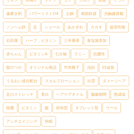
リネン
耳鳴り
ドイツ
コリ
シルク
快適
くつ下
歯磨き剤
パワーミストO4
土鍋
南部鉄器
光触媒搭載
ノンヘム鉄
足
ショール
あかぎれ
カカオ
超高性能
石田屋
ハーブ，ビタミン
三年番茶
食塩無添加
赤ちゃん
ビタミンA
七分袖
ラミ―
抗菌性
髪のつや
オリジナル商品
竹布靴下
洗顔
ES波形
うるおい成分配合
スカルプローション
出雲
ダメージヘア
足のストレッチ
美白
ヘアケアオイル
脳腸相関
熟成塩
除菌
ビタミン
脳
掛布団
タブレット型
ウール
アンチエイジング
快眠