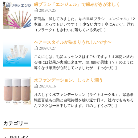
歯ブラシ「エンジェル」で歯みがきが楽しく
2019.07.25
新商品、試してみました。 ゆの里歯ブラシ「エンジェル」12
本組、とってもいいです！！ 少ない力で丁寧にみがけ、汚れ
（プラーク）もきれいに落ちている気が[…]
ヘアースタイルが決まりうれしいです〜
2009.07.27
こんにちは。毛髪エッセンスはすごいですよ！１本使い終わ
る頃には効果が実感出来ます。頭頂部が男性（？）のように
薄くなり家族が心配していましたが、すっかり[…]
水ファンデーション、しっとり潤う
2020.06.16
月のしずく水ファンデーション（ライトオークル）。緊急事
態宣言後も出勤と自宅待機を繰り返す日々。社内でももちろ
んマスクは一日中しています。月のしずく水フ[…]
カテゴリー
月のしずく