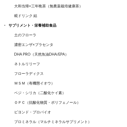
大和当帰×三年晩茶（無農薬栽培健康茶）
糀ドリンク 結
サプリメント・栄養補助食品
土のフローラ
濃密エンザ×プラセンタ
DHA PRO（天然魚油DHA/EPA）
ネトルリリーフ
フローラディクス
ＭＳＭ（有機態イオウ）
ベジ・シリカ（二酸化ケイ素）
ＯＰＣ（抗酸化物質・ポリフェノール）
ビヨンド・プロバイオ
プロミネラル（マルチミネラルサプリメント）