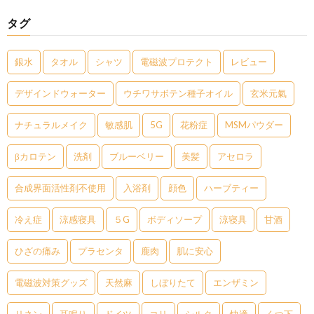
タグ
銀水
タオル
シャツ
電磁波プロテクト
レビュー
デザインドウォーター
ウチワサボテン種子オイル
玄米元氣
ナチュラルメイク
敏感肌
5G
花粉症
MSMパウダー
βカロテン
洗剤
ブルーベリー
美髪
アセロラ
合成界面活性剤不使用
入浴剤
顔色
ハーブティー
冷え症
涼感寝具
５G
ボディソープ
涼寝具
甘酒
ひざの痛み
プラセンタ
鹿肉
肌に安心
電磁波対策グッズ
天然麻
しぼりたて
エンザミン