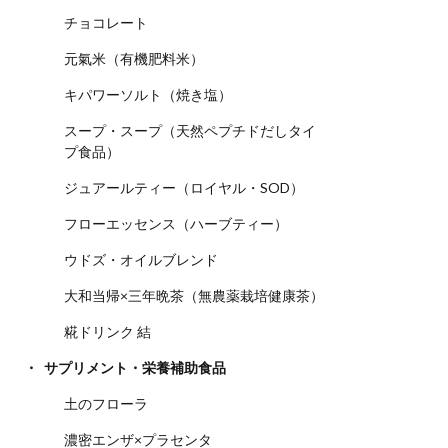
チョコレート
元氣米（有機肥料米）
キパワーソルト（焼き塩）
スープ・スープ（天然ペプチドだしタイ
プ食品）
ジュアールティー（ロイヤル・SOD）
フローエッセンス（ハーブティー）
ウドズ・オイルブレンド
大和当帰×三年晩茶（無農薬栽培健康茶）
糀ドリンク 結
サプリメント・栄養補助食品
土のフローラ
濃密エンザ×プラセンタ