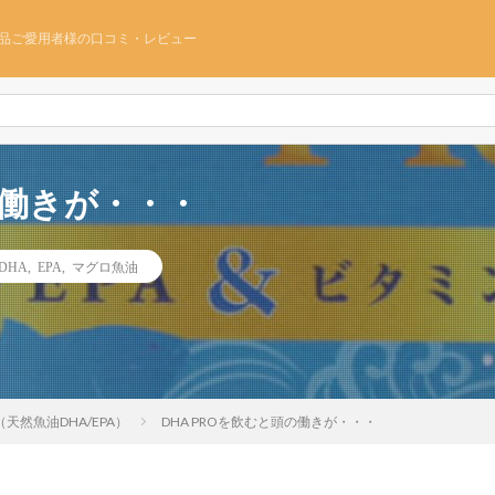
品ご愛用者様の口コミ・レビュー
の働きが・・・
DHA
,
EPA
,
マグロ魚油
O（天然魚油DHA/EPA）
DHA PROを飲むと頭の働きが・・・