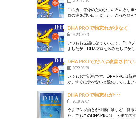
2021.12.15
この所、年令のためか、いろいろな事
ロの油を思い出しました。これを飲んで
DHA PROで物忘れが少なく
2023.02.03
いつもお世話になっています。DHA
ましたが、DHAプロを飲みだしてから、
DHA PROでだいぶ改善されて
2022.08.29
いつもお世話様です。DHA PROは
が、すぐに食べないと酸化してしまいそう
DHA PROで物忘れが･･･
2019.02.07
今までシソ油とか亜麻仁油など、健康
た。でもこのDHA PROは、今までの油