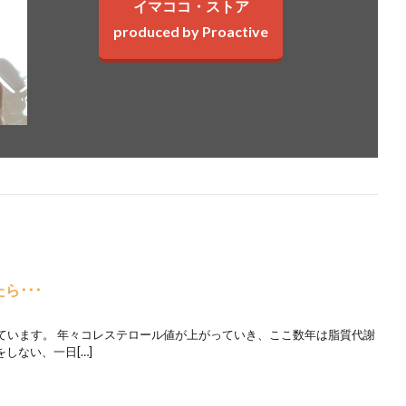
イマココ・ストア
produced by Proactive
ら･･･
ています。 年々コレステロール値が上がっていき、ここ数年は脂質代謝
しない、一日[…]