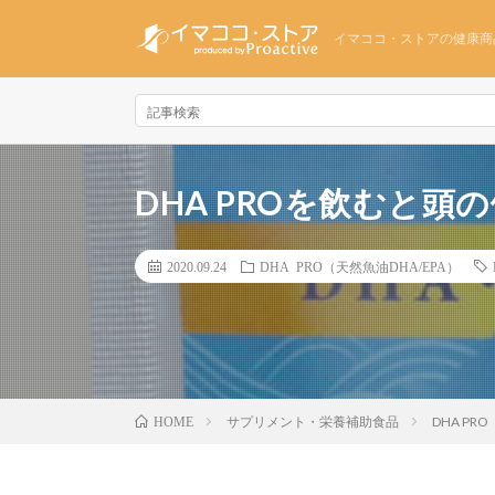
イマココ・ストアの健康商
DHA PROを飲むと頭
2020.09.24
DHA PRO（天然魚油DHA/EPA）
サプリメント・栄養補助食品
DHA PR
HOME