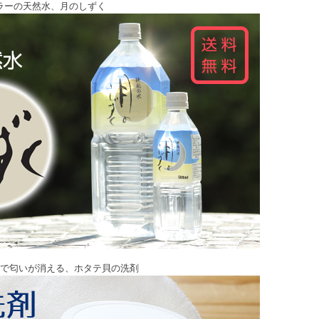
ラーの天然水、月のしずく
で匂いが消える、ホタテ貝の洗剤