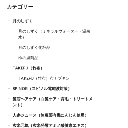
カテゴリー
月のしずく
月のしずく（ミネラルウォーター・温泉
水）
月のしずく化粧品
ゆの里商品
TAKEFU（竹布）
TAKEFU（竹布）布ナプキン
SPINOR（スピノル電磁波対策）
髪萌ヘアケア（白髪ケア・育毛・トリートメ
ント）
人参ジュース（無農薬有機にんじん使用）
玄米元氣（玄米発酵アミノ酸健康エキス）