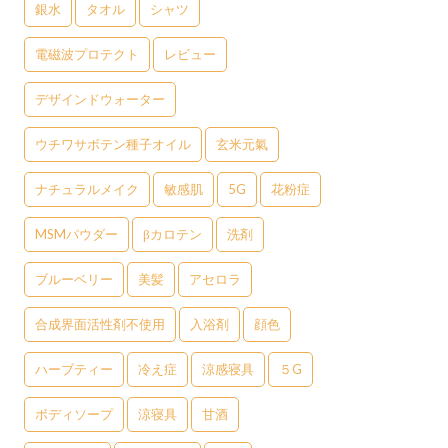
銀水
タオル
シャツ
電磁波プロテクト
レビュー
デザインドウォーター
ウチワサボテン種子オイル
玄米元氣
ナチュラルメイク
敏感肌
5G
花粉症
MSMパウダー
βカロテン
洗剤
ブルーベリー
美髪
アセロラ
合成界面活性剤不使用
入浴剤
顔色
ハーブティー
冷え症
涼感寝具
５G
ボディソープ
涼寝具
甘酒