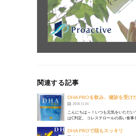
関連する記事
DHA PROを飲み、健診を受けた
2018.11.01
こんにちは～！いつも元気をいただい
はC判定。 コレステロールの高い食事を
DHA PROで頭もスッキリ