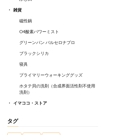
雑貨
磁性鍋
O4酸素パワーミスト
グリーンパン バルセロナプロ
ブラックシリカ
寝具
プライマリーウォーキンググッズ
ホタテ貝の洗剤（合成界面活性剤不使用
洗剤）
イマココ・ストア
タグ