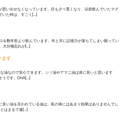
が思い出せなくなっています。目も少々悪くなり、以前飲んでいたマグ
いた時は、すごく[…]
プロを数年前より飲んでいます。年と共に記憶力が落ちてしまい困ってい
大分物忘れが[…]
います
新鮮な油なので安心できます。シソ油やアマニ油は体に良いと思います
です。DHA[…]
に良い油を言われている油は、私の体にはあまり効果はありませんでし
とはまるで違[…]