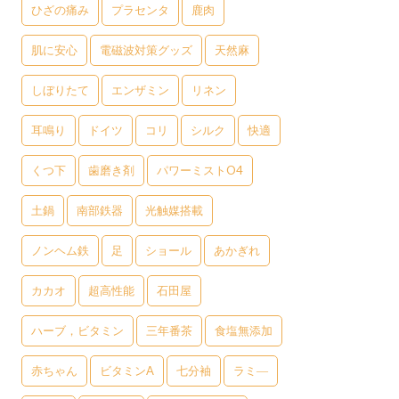
ひざの痛み
プラセンタ
鹿肉
肌に安心
電磁波対策グッズ
天然麻
しぼりたて
エンザミン
リネン
耳鳴り
ドイツ
コリ
シルク
快適
くつ下
歯磨き剤
パワーミストO4
土鍋
南部鉄器
光触媒搭載
ノンヘム鉄
足
ショール
あかぎれ
カカオ
超高性能
石田屋
ハーブ，ビタミン
三年番茶
食塩無添加
赤ちゃん
ビタミンA
七分袖
ラミ―