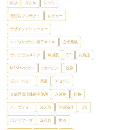
銀水
タオル
シャツ
電磁波プロテクト
レビュー
デザインドウォーター
ウチワサボテン種子オイル
玄米元氣
ナチュラルメイク
敏感肌
5G
花粉症
MSMパウダー
βカロテン
洗剤
ブルーベリー
美髪
アセロラ
合成界面活性剤不使用
入浴剤
顔色
ハーブティー
冷え症
涼感寝具
５G
ボディソープ
涼寝具
甘酒