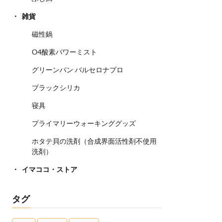
雑貨
磁性鍋
O4酸素パワーミスト
グリーンパン バルセロナプロ
ブラックシリカ
寝具
プライマリーウォーキンググッズ
ホタテ貝の洗剤（合成界面活性剤不使用
洗剤）
イマココ・ストア
タグ