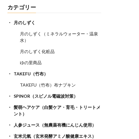
カテゴリー
月のしずく
月のしずく（ミネラルウォーター・温泉
水）
月のしずく化粧品
ゆの里商品
TAKEFU（竹布）
TAKEFU（竹布）布ナプキン
SPINOR（スピノル電磁波対策）
髪萌ヘアケア（白髪ケア・育毛・トリートメ
ント）
人参ジュース（無農薬有機にんじん使用）
玄米元氣（玄米発酵アミノ酸健康エキス）