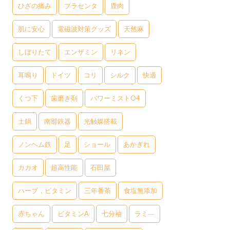
ひざの痛み
プラセンタ
鹿肉
肌に安心
電磁波対策グッズ
天然麻
しぼりたて
エンザミン
リネン
耳鳴り
ドイツ
コリ
シルク
快適
くつ下
歯磨き剤
パワーミストO4
土鍋
南部鉄器
光触媒搭載
ノンヘム鉄
足
ショール
あかぎれ
カカオ
超高性能
石田屋
ハーブ，ビタミン
三年番茶
食塩無添加
赤ちゃん
ビタミンA
七分袖
ラミ―