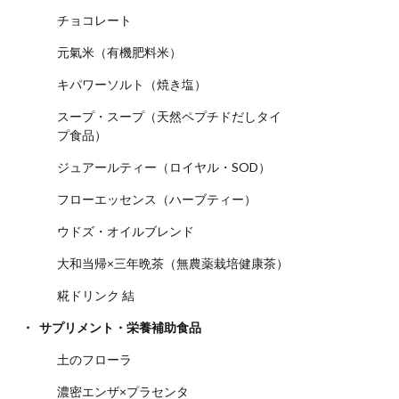
チョコレート
元氣米（有機肥料米）
キパワーソルト（焼き塩）
スープ・スープ（天然ペプチドだしタイ
プ食品）
ジュアールティー（ロイヤル・SOD）
フローエッセンス（ハーブティー）
ウドズ・オイルブレンド
大和当帰×三年晩茶（無農薬栽培健康茶）
糀ドリンク 結
サプリメント・栄養補助食品
土のフローラ
濃密エンザ×プラセンタ