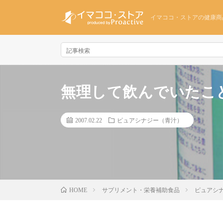
イマココ・ストアの健康商
無理して飲んでいたこ
2007.02.22
ピュアシナジー（青汁）
サプリメント・栄養補助食品
ピュアシ
HOME