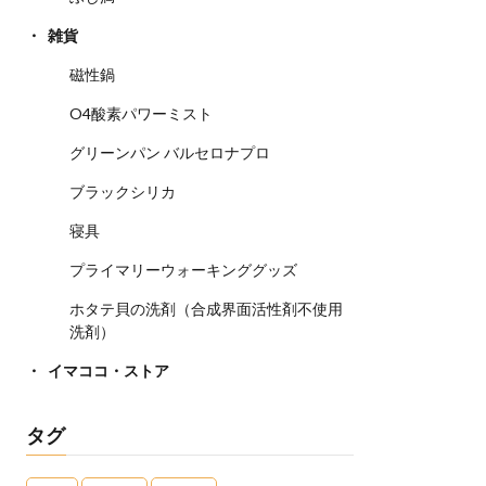
雑貨
磁性鍋
O4酸素パワーミスト
グリーンパン バルセロナプロ
ブラックシリカ
寝具
プライマリーウォーキンググッズ
ホタテ貝の洗剤（合成界面活性剤不使用
洗剤）
イマココ・ストア
タグ