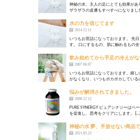
神秘の水、主人の足にとても効果があ
ザラザラの皮膚もすべすべになりました。
水の力を信じてます
2014.12.11
いつもお世話になっております。 先
す。 口にするもの、肌に触れるもの全て
飲み始めてから手足の冷えがな
2007.06.07
いつもお世話になっております。嬉し
がなくなり、いつもポカポカしているの
悩みが解消されてきました。
2006.12.12
PURE SYNERGY ピュアシナジ
を促進し、思考をクリアにします。 […
神秘の水 夢、手放せない商品
2021.05.25