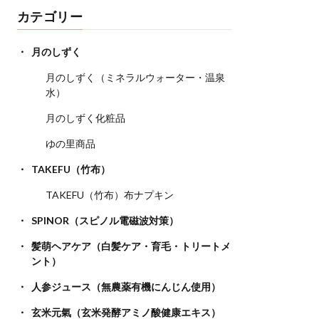
カテゴリー
月のしずく
月のしずく（ミネラルウォーター・温泉
水）
月のしずく化粧品
ゆの里商品
TAKEFU（竹布）
TAKEFU（竹布）布ナプキン
SPINOR（スピノル電磁波対策）
髪萌ヘアケア（白髪ケア・育毛・トリートメ
ント）
人参ジュース（無農薬有機にんじん使用）
玄米元氣（玄米発酵アミノ酸健康エキス）