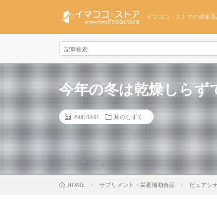
イマココ・ストアの健康商
今年の冬は乾燥しらず
2008.04.01
月のしずく
サプリメント・栄養補助食品
ピュアシ
HOME