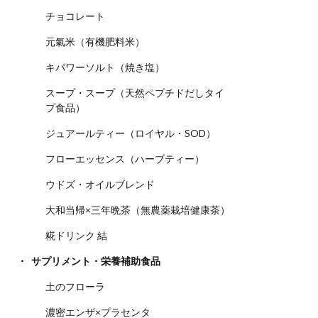
チョコレート
元氣米（有機肥料米）
キパワーソルト（焼き塩）
スープ・スープ（天然ペプチドだしタイ
プ食品）
ジュアールティー（ロイヤル・SOD）
フローエッセンス（ハーブティー）
ウドズ・オイルブレンド
大和当帰×三年晩茶（無農薬栽培健康茶）
糀ドリンク 結
サプリメント・栄養補助食品
土のフローラ
濃密エンザ×プラセンタ