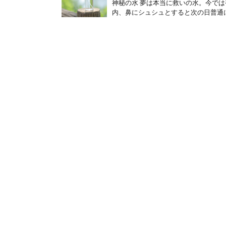
神秘の水 夢は本当に救いの水。今で
内、鼻にシュシュとすると次の日普通に