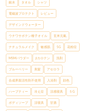
銀水
タオル
シャツ
電磁波プロテクト
レビュー
デザインドウォーター
ウチワサボテン種子オイル
玄米元氣
ナチュラルメイク
敏感肌
5G
花粉症
MSMパウダー
βカロテン
洗剤
ブルーベリー
美髪
アセロラ
合成界面活性剤不使用
入浴剤
顔色
ハーブティー
冷え症
涼感寝具
５G
ボディソープ
涼寝具
甘酒