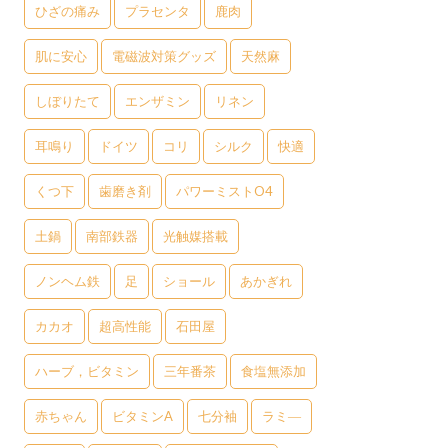
ひざの痛み
プラセンタ
鹿肉
肌に安心
電磁波対策グッズ
天然麻
しぼりたて
エンザミン
リネン
耳鳴り
ドイツ
コリ
シルク
快適
くつ下
歯磨き剤
パワーミストO4
土鍋
南部鉄器
光触媒搭載
ノンヘム鉄
足
ショール
あかぎれ
カカオ
超高性能
石田屋
ハーブ，ビタミン
三年番茶
食塩無添加
赤ちゃん
ビタミンA
七分袖
ラミ―