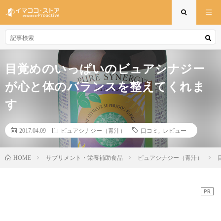
目覚めのいっぱいのビュアシナジー
が心と体のバランスを整えてくれま
す
2017.04.09
ピュアシナジー（青汁）
口コミ
,
レビュー
サプリメント・栄養補助食品
ピュアシナジー（青汁）
HOME
PR