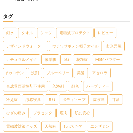
タグ
銀水
タオル
シャツ
電磁波プロテクト
レビュー
デザインドウォーター
ウチワサボテン種子オイル
玄米元氣
ナチュラルメイク
敏感肌
5G
花粉症
MSMパウダー
βカロテン
洗剤
ブルーベリー
美髪
アセロラ
合成界面活性剤不使用
入浴剤
顔色
ハーブティー
冷え症
涼感寝具
５G
ボディソープ
涼寝具
甘酒
ひざの痛み
プラセンタ
鹿肉
肌に安心
電磁波対策グッズ
天然麻
しぼりたて
エンザミン