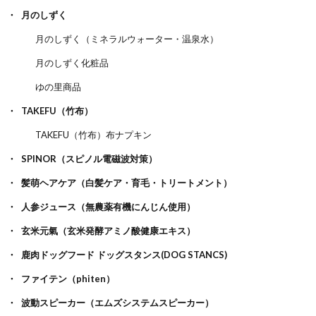
月のしずく
月のしずく（ミネラルウォーター・温泉水）
月のしずく化粧品
ゆの里商品
TAKEFU（竹布）
TAKEFU（竹布）布ナプキン
SPINOR（スピノル電磁波対策）
髪萌ヘアケア（白髪ケア・育毛・トリートメント）
人参ジュース（無農薬有機にんじん使用）
玄米元氣（玄米発酵アミノ酸健康エキス）
鹿肉ドッグフード ドッグスタンス(DOG STANCS)
ファイテン（phiten）
波動スピーカー（エムズシステムスピーカー）