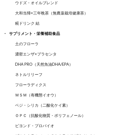
ウドズ・オイルブレンド
大和当帰×三年晩茶（無農薬栽培健康茶）
糀ドリンク 結
サプリメント・栄養補助食品
土のフローラ
濃密エンザ×プラセンタ
DHA PRO（天然魚油DHA/EPA）
ネトルリリーフ
フローラディクス
ＭＳＭ（有機態イオウ）
ベジ・シリカ（二酸化ケイ素）
ＯＰＣ（抗酸化物質・ポリフェノール）
ビヨンド・プロバイオ