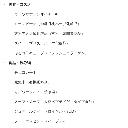
美容・コスメ
ウチワサボテンオイル CACTI
ムーンピーチ（沖縄月桃ハーブ化粧品）
玄米アミノ酸化粧品（玄米元氣関連商品）
スイートブリス（ハーブ化粧品）
ぷるコラキューブ（フレッシュコラーゲン）
食品・飲み物
チョコレート
元氣米（有機肥料米）
キパワーソルト（焼き塩）
スープ・スープ（天然ペプチドだしタイプ食品）
ジュアールティー（ロイヤル・SOD）
フローエッセンス（ハーブティー）