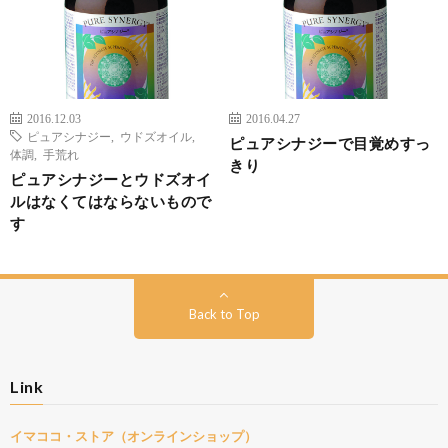
2016.12.03
2016.04.27
ピュアシナジー
,
ウドズオイル
,
ピュアシナジーで目覚めすっ
体調
,
手荒れ
きり
ピュアシナジーとウドズオイ
ルはなくてはならないもので
す
Back to Top
Link
イマココ・ストア（オンラインショップ）