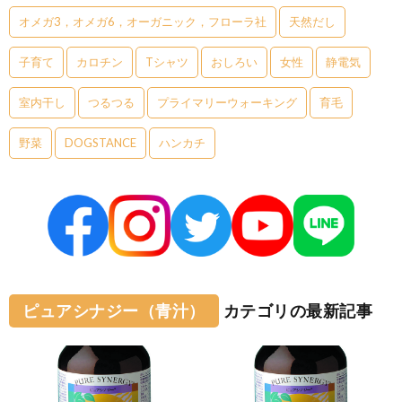
オメガ3，オメガ6，オーガニック，フローラ社
天然だし
子育て
カロチン
Tシャツ
おしろい
女性
静電気
室内干し
つるつる
プライマリーウォーキング
育毛
野菜
DOGSTANCE
ハンカチ
ピュアシナジー（青汁）
カテゴリの最新記事