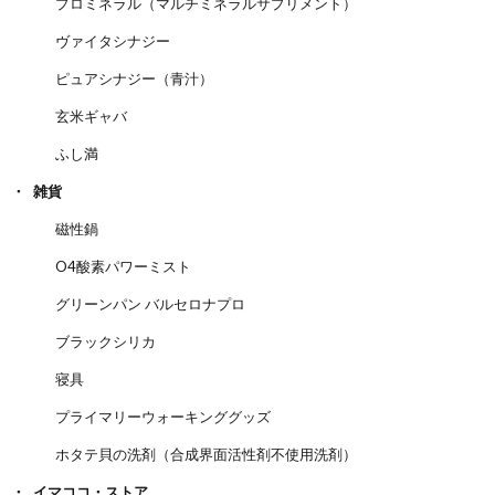
プロミネラル（マルチミネラルサプリメント）
ヴァイタシナジー
ピュアシナジー（青汁）
玄米ギャバ
ふし満
雑貨
磁性鍋
O4酸素パワーミスト
グリーンパン バルセロナプロ
ブラックシリカ
寝具
プライマリーウォーキンググッズ
ホタテ貝の洗剤（合成界面活性剤不使用洗剤）
イマココ・ストア