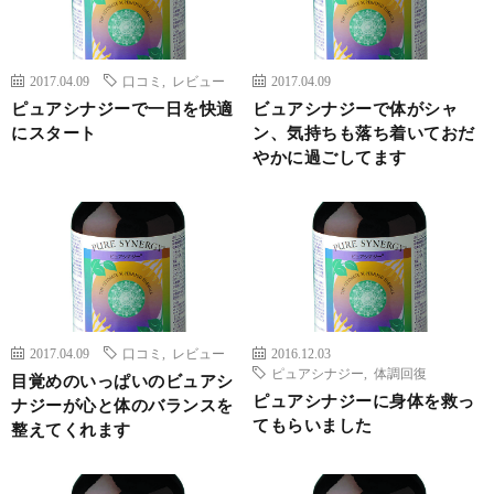
2017.04.09
口コミ
,
レビュー
2017.04.09
ピュアシナジーで一日を快適
ビュアシナジーで体がシャ
にスタート
ン、気持ちも落ち着いておだ
やかに過ごしてます
2017.04.09
口コミ
,
レビュー
2016.12.03
ピュアシナジー
,
体調回復
目覚めのいっぱいのビュアシ
ピュアシナジーに身体を救っ
ナジーが心と体のバランスを
てもらいました
整えてくれます