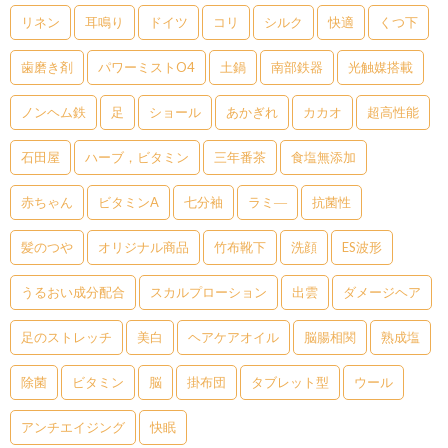
リネン
耳鳴り
ドイツ
コリ
シルク
快適
くつ下
歯磨き剤
パワーミストO4
土鍋
南部鉄器
光触媒搭載
ノンヘム鉄
足
ショール
あかぎれ
カカオ
超高性能
石田屋
ハーブ，ビタミン
三年番茶
食塩無添加
赤ちゃん
ビタミンA
七分袖
ラミ―
抗菌性
髪のつや
オリジナル商品
竹布靴下
洗顔
ES波形
うるおい成分配合
スカルプローション
出雲
ダメージヘア
足のストレッチ
美白
ヘアケアオイル
脳腸相関
熟成塩
除菌
ビタミン
脳
掛布団
タブレット型
ウール
アンチエイジング
快眠