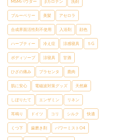
MSMパウダー
βカロテン
洗剤
ブルーベリー
美髪
アセロラ
合成界面活性剤不使用
入浴剤
顔色
ハーブティー
冷え症
涼感寝具
５G
ボディソープ
涼寝具
甘酒
ひざの痛み
プラセンタ
鹿肉
肌に安心
電磁波対策グッズ
天然麻
しぼりたて
エンザミン
リネン
耳鳴り
ドイツ
コリ
シルク
快適
くつ下
歯磨き剤
パワーミストO4