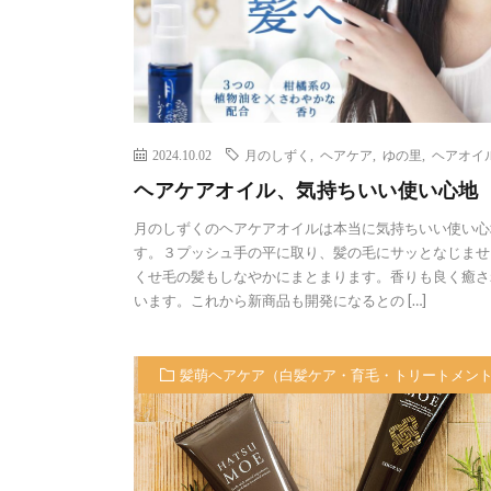
2024.10.02
月のしずく
,
ヘアケア
,
ゆの里
,
ヘアオイ
ヘアケアオイル、気持ちいい使い心地
月のしずくのヘアケアオイルは本当に気持ちいい使い心
す。３プッシュ手の平に取り、髪の毛にサッとなじませ
くせ毛の髪もしなやかにまとまります。香りも良く癒さ
います。これから新商品も開発になるとの […]
髪萌ヘアケア（白髪ケア・育毛・トリートメン