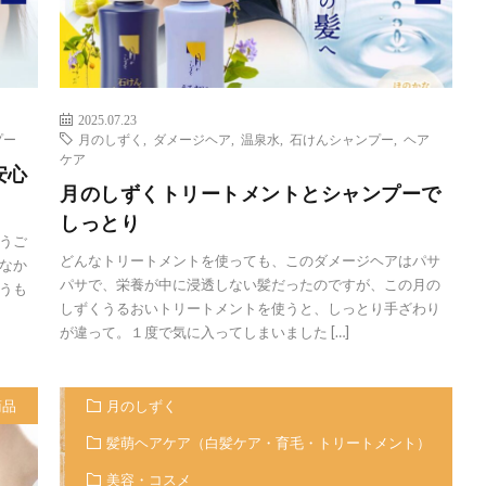
2025.07.23
プー
月のしずく
,
ダメージヘア
,
温泉水
,
石けんシャンプー
,
ヘア
ケア
安心
月のしずくトリートメントとシャンプーで
しっとり
うご
どんなトリートメントを使っても、このダメージヘアはパサ
なか
パサで、栄養が中に浸透しない髪だったのですが、この月の
うも
しずくうるおいトリートメントを使うと、しっとり手ざわり
が違って。１度で気に入ってしまいました […]
商品
月のしずく
髪萌ヘアケア（白髪ケア・育毛・トリートメント）
美容・コスメ