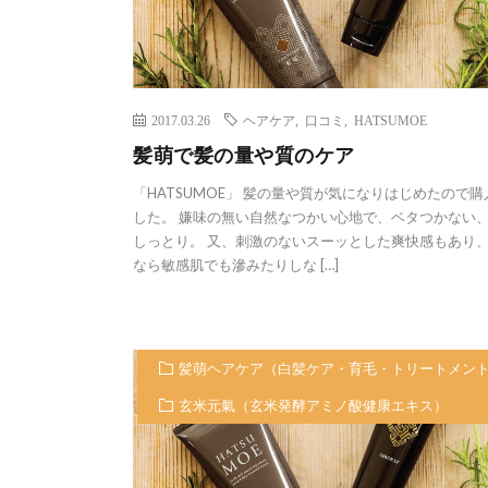
2017.03.26
ヘアケア
,
口コミ
,
HATSUMOE
髪萌で髪の量や質のケア
「HATSUMOE」 髪の量や質が気になりはじめたので
した。 嫌味の無い自然なつかい心地で、ベタつかない
しっとり。 又、刺激のないスーッとした爽快感もあり
なら敏感肌でも滲みたりしな […]
髪萌ヘアケア（白髪ケア・育毛・トリートメン
玄米元氣（玄米発酵アミノ酸健康エキス）