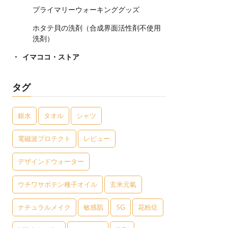
プライマリーウォーキンググッズ
ホタテ貝の洗剤（合成界面活性剤不使用
洗剤）
イマココ・ストア
タグ
銀水
タオル
シャツ
電磁波プロテクト
レビュー
デザインドウォーター
ウチワサボテン種子オイル
玄米元氣
ナチュラルメイク
敏感肌
5G
花粉症