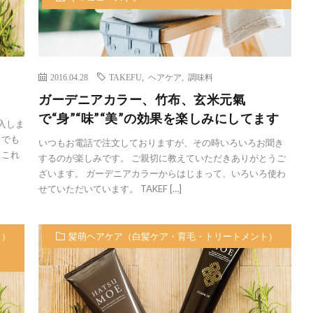
2016.04.28
TAKEFU
,
ヘアケア
,
調味料
ガーデニアカラー、竹布、玄米元氣
で“身”“味”“美”の効果を楽しみにしてます
購入しま
、でも
いつもお電話で注文しておりますが、その時いろいろお聞き
、これ
するのが楽しみです。 ご親切に教えていただきありがとうご
ざいます。 ガーデニアカラーからはじまって、いろいろ使わ
せていただいています。 TAKEF […]
ト）
髪萌ヘアケア（白髪ケア・育毛・トリートメント）