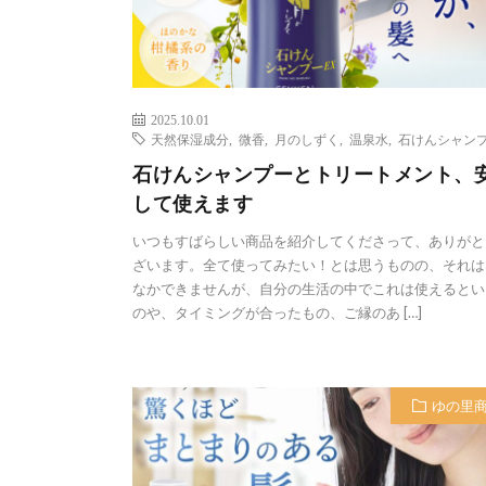
2025.10.01
天然保湿成分
,
微香
,
月のしずく
,
温泉水
,
石けんシャン
石けんシャンプーとトリートメント、
して使えます
いつもすばらしい商品を紹介してくださって、ありがと
ざいます。全て使ってみたい！とは思うものの、それは
なかできませんが、自分の生活の中でこれは使えるとい
のや、タイミングが合ったもの、ご縁のあ […]
ゆの里