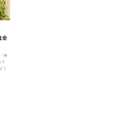
は全
「神
カラ
よう