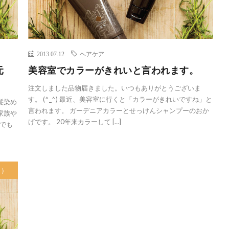
2013.07.12
ヘアケア
元
美容室でカラーがきれいと言われます。
注文しました品物届きました。いつもありがとうございま
す。 (^_^) 最近、美容室に行くと「カラーがきれいですね」と
髪染め
言われます。 ガーデニアカラーとせっけんシャンプーのおか
家族や
げです。 20年来カラーして […]
でも
ト）