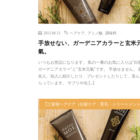
2013.08.13
ヘアケア
,
アミノ酸
,
調味料
手放せない、ガーデニアカラーと玄米
氣。
いつもお世話になります。 私の一番のお気に入りは“白
ガーデニアカラー”と“玄米元氣”です。 手放せません。 
友人、知人に紹介したり、プレゼントしたりして、喜ん
らっています。 サプリや化 […]
髪萌ヘアケア（白髪ケア・育毛・トリートメン