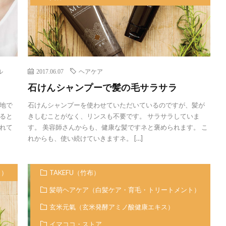
ル
2017.06.07
ヘアケア
石けんシャンプーで髪の毛サラサラ
地で
石けんシャンプーを使わせていただいているのですが、髪が
ると
きしむことがなく、リンスも不要です。 サラサラしていま
れて
す。 美容師さんからも、健康な髪ですネと褒められます。 こ
れからも、使い続けていきますネ。 […]
ト）
TAKEFU（竹布）
髪萌ヘアケア（白髪ケア・育毛・トリートメント）
玄米元氣（玄米発酵アミノ酸健康エキス）
イマココ・ストア