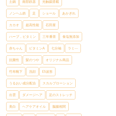
土鍋
南部鉄器
光触媒搭載
ノンヘム鉄
足
ショール
あかぎれ
カカオ
超高性能
石田屋
ハーブ，ビタミン
三年番茶
食塩無添加
赤ちゃん
ビタミンA
七分袖
ラミ―
抗菌性
髪のつや
オリジナル商品
竹布靴下
洗顔
ES波形
うるおい成分配合
スカルプローション
出雲
ダメージヘア
足のストレッチ
美白
ヘアケアオイル
脳腸相関