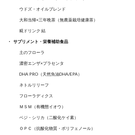
ウドズ・オイルブレンド
大和当帰×三年晩茶（無農薬栽培健康茶）
糀ドリンク 結
サプリメント・栄養補助食品
土のフローラ
濃密エンザ×プラセンタ
DHA PRO（天然魚油DHA/EPA）
ネトルリリーフ
フローラディクス
ＭＳＭ（有機態イオウ）
ベジ・シリカ（二酸化ケイ素）
ＯＰＣ（抗酸化物質・ポリフェノール）