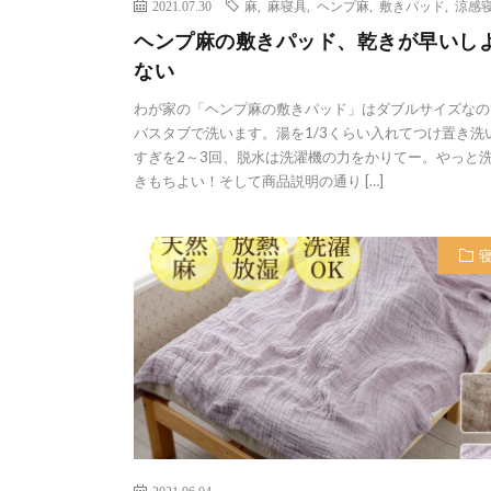
2021.07.30
麻
,
麻寝具
,
ヘンプ麻
,
敷きパッド
,
涼感
ヘンプ麻の敷きパッド、乾きが早いし
ない
わが家の「ヘンプ麻の敷きパッド」はダブルサイズなの
バスタブで洗います。湯を1/3くらい入れてつけ置き洗
すぎを2～3回、脱水は洗濯機の力をかりてー。やっと
きもちよい！そして商品説明の通り […]