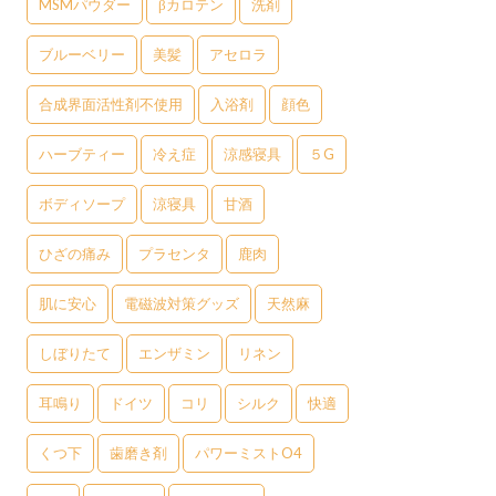
MSMパウダー
βカロテン
洗剤
ブルーベリー
美髪
アセロラ
合成界面活性剤不使用
入浴剤
顔色
ハーブティー
冷え症
涼感寝具
５G
ボディソープ
涼寝具
甘酒
ひざの痛み
プラセンタ
鹿肉
肌に安心
電磁波対策グッズ
天然麻
しぼりたて
エンザミン
リネン
耳鳴り
ドイツ
コリ
シルク
快適
くつ下
歯磨き剤
パワーミストO4