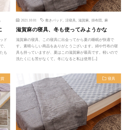
具
2021.10.01
敷きパッド
,
涼寝具
,
滋賀麻
,
掛布団
,
麻
に
滋賀麻の寝具、冬も使ってみようかな
ッド
滋賀麻の寝具、この寝具に出会ってから夏の睡眠が快適で
で、
す。素晴らしい商品をありがとうございます。綿や竹布の寝
たも
具も持っていますが、夏はこの滋賀麻が最高です。軽いので
洗たくにも苦がなくて。冬になると私は使用 […]
雑貨
寝具