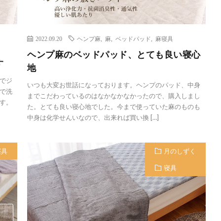
2022.09.20
ヘンプ麻
,
麻
,
ベッドパッド
,
麻寝具
ヘンプ麻のベッドパッド、とても良い寝心
す
地
でジ
いつも大変お世話になっております。ヘンプのパッド、中身
で洗
までこだわっているのはなかなかなかったので、購入しまし
す。
た。とても良い寝心地でした。今まで使っていた麻のものも
中身は化学せんいなので、出来れば買い換 […]
寝具
月のしずく
寝具