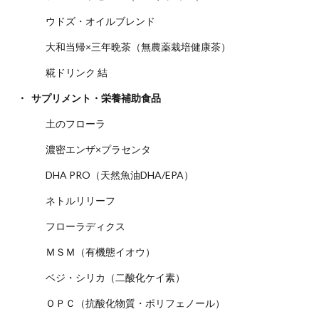
ウドズ・オイルブレンド
大和当帰×三年晩茶（無農薬栽培健康茶）
糀ドリンク 結
サプリメント・栄養補助食品
土のフローラ
濃密エンザ×プラセンタ
DHA PRO（天然魚油DHA/EPA）
ネトルリリーフ
フローラディクス
ＭＳＭ（有機態イオウ）
ベジ・シリカ（二酸化ケイ素）
ＯＰＣ（抗酸化物質・ポリフェノール）