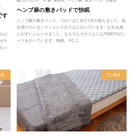
2021.05.18
麻
,
麻寝具
,
ヘンプ麻
,
敷きパッド
,
涼寝具
麻
ヘンプ麻の敷きパッドで快眠
です
ヘンプ麻の敷きパッド、つかいはじめて1年が経ちました。低
反発のウレタンマットレスのうえにひいています。むれる感
じがずいぶんへりました。もちろんそのうえにはTAKEFUのシ
のピ
ーツをひいています。快眠。 H […]
ゼケ
もい
雑貨
寝具