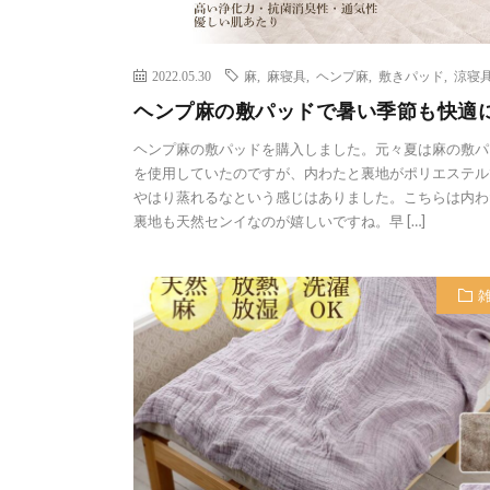
2022.05.30
麻
,
麻寝具
,
ヘンプ麻
,
敷きパッド
,
涼寝
ヘンプ麻の敷パッドで暑い季節も快適
ヘンプ麻の敷パッドを購入しました。元々夏は麻の敷パ
を使用していたのですが、内わたと裏地がポリエステル
やはり蒸れるなという感じはありました。こちらは内わ
裏地も天然センイなのが嬉しいですね。早 […]