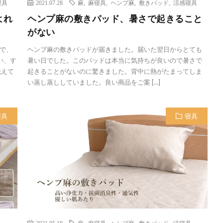
寝具
2021.07.28
麻
,
麻寝具
,
ヘンプ麻
,
敷きパッド
,
涼感寝具
よれ
ヘンプ麻の敷きパッド、暑さで起きること
がない
で、
ヘンプ麻の敷きパッドが届きました。届いた翌日からとても
い、す
暑い日でした。このパッドは本当に気持ちが良いので暑さで
洗えて
起きることがないのに驚きました。背中に熱がたまってしま
い蒸し蒸ししていました。良い商品をご案 […]
寝具
寝具