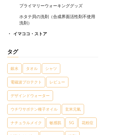
プライマリーウォーキンググッズ
ホタテ貝の洗剤（合成界面活性剤不使用
洗剤）
イマココ・ストア
タグ
銀水
タオル
シャツ
電磁波プロテクト
レビュー
デザインドウォーター
ウチワサボテン種子オイル
玄米元氣
ナチュラルメイク
敏感肌
5G
花粉症