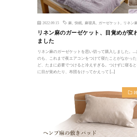
2022.09.15
麻
,
快眠
,
麻寝具
,
ガーゼケット
,
リネン
リネン麻のガーゼケット、目覚めが変
ました
リネン麻のガーゼケットを思い切って購入しました。…
のも、これまで夜エアコンをつけて寝たことがなかった
ど、たまに必要でつけると冷えすぎる。つけずに寝ると
に目が覚めたり、布団をけってかえって […]