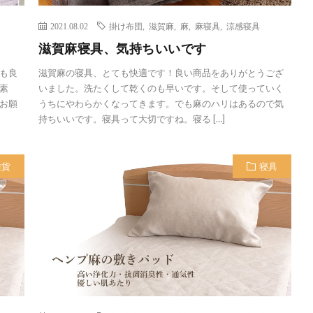
2021.08.02
掛け布団
,
滋賀麻
,
麻
,
麻寝具
,
涼感寝具
滋賀麻寝具、気持ちいいです
も良
滋賀麻の寝具、とても快適です！良い商品をありがとうござ
素
いました。洗たくして乾くのも早いです。そして使っていく
お願
うちにやわらかくなってきます。でも麻のハリはあるので気
持ちいいです。寝具って大切ですね。寝る […]
雑貨
寝具