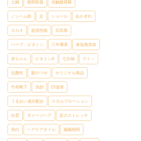
土鍋
南部鉄器
光触媒搭載
ノンヘム鉄
足
ショール
あかぎれ
カカオ
超高性能
石田屋
ハーブ，ビタミン
三年番茶
食塩無添加
赤ちゃん
ビタミンA
七分袖
ラミ―
抗菌性
髪のつや
オリジナル商品
竹布靴下
洗顔
ES波形
うるおい成分配合
スカルプローション
出雲
ダメージヘア
足のストレッチ
美白
ヘアケアオイル
脳腸相関