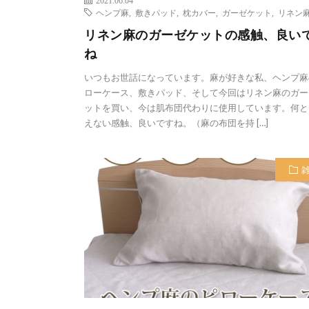
2021.06.04
ヘンプ麻
,
敷きパッド
,
枕カバー
,
ガーゼケット
,
リネン
リネン麻のガーゼケットの感触、良い
ね
いつもお世話になっています。麻が好きな私、ヘンプ麻
ローケース、敷きパッド、そして今回はリネン麻のガー
ットを買い、今は肌布団代わりに使用しています。何と
えない感触、良いですね。（麻の布団を持 […]