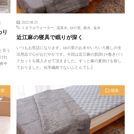
麻
2022.08.25
ミネラルウォーター
,
温泉水
,
ゆの里
,
銀水
,
金水
わり
近江麻の寝具で眠りが深く
いつもお世話になります。ゆの里のお水やいろいろ癒しの生
と言う
活用品で心がおだやかです。今回は近江麻の肌掛け+敷きパッ
けれ
ドセットを購入させて頂きました。ずっと麻の夏掛けを探し
夜中
ておりました。化学繊維でないふとんで […]
雑貨
寝具