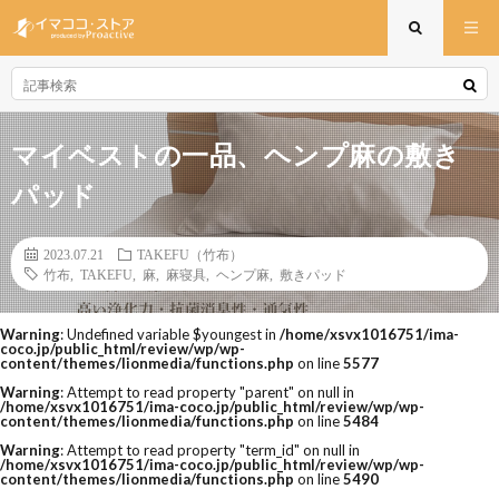
マイベストの一品、ヘンプ麻の敷き
パッド
2023.07.21
TAKEFU（竹布）
竹布
,
TAKEFU
,
麻
,
麻寝具
,
ヘンプ麻
,
敷きパッド
Warning
: Undefined variable $youngest in
/home/xsvx1016751/ima-
coco.jp/public_html/review/wp/wp-
content/themes/lionmedia/functions.php
on line
5577
Warning
: Attempt to read property "parent" on null in
/home/xsvx1016751/ima-coco.jp/public_html/review/wp/wp-
content/themes/lionmedia/functions.php
on line
5484
Warning
: Attempt to read property "term_id" on null in
/home/xsvx1016751/ima-coco.jp/public_html/review/wp/wp-
content/themes/lionmedia/functions.php
on line
5490