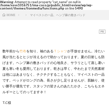
Warning
: Attempt to read property "cat_name" on null in
/home/xsvx1016751/ima-coco.jp/public_html/review/wp/wp-
content/themes/lionmedia/functions.php
on line
5490
マイベストの一品、ヘンプ麻の敷きパッド
HOME
PR
数年前から
竹布
を知り、袖のある
Ｔシャツ
が手放せません。冷たい
風が当たるとヒジが冷えるので助かっております。夏の日射しも防
げます。ヘンプ麻の敷きパッドの心地良さ、サラリとして蒸し暑い
夏も寒い冬も愛用しております。乾きは早く、中わたまで天然素材
は他にはあまりなく、チクチクすることもなく、マイベストの一品
です。ベッドがロングの為、長さが少し足りませんが、肌触り、使
い勝手が優先です。スタッフの皆さんのあたたかさ、こちらもエネ
ルギーとしてのってますネ！
T.C様