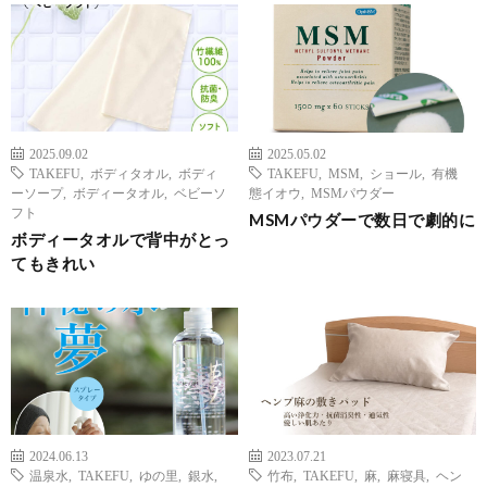
2025.09.02
2025.05.02
TAKEFU
,
ボディタオル
,
ボディ
TAKEFU
,
MSM
,
ショール
,
有機
ーソープ
,
ボディータオル
,
ベビーソ
態イオウ
,
MSMパウダー
フト
MSMパウダーで数日で劇的に
ボディータオルで背中がとっ
てもきれい
2024.06.13
2023.07.21
温泉水
,
TAKEFU
,
ゆの里
,
銀水
,
竹布
,
TAKEFU
,
麻
,
麻寝具
,
ヘン