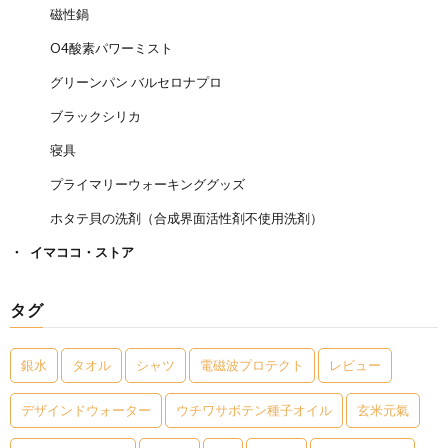
磁性鍋
O4酸素パワーミスト
グリーンパン バルセロナプロ
ブラックシリカ
寝具
プライマリーウォーキンググッズ
ホタテ貝の洗剤（合成界面活性剤不使用洗剤）
イマココ・ストア
タグ
銀水
タオル
シャツ
電磁波プロテクト
レビュー
デザインドウォーター
ウチワサボテン種子オイル
玄米元氣