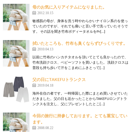
母のお気に入りアイテムになりました。
2012.10.15
敏感肌の母が、身体を洗う時やわらかいナイロン系のを使っ
ていたのですが、それでも痛いと言い手で洗っていたそうで
す。 その話を聞き竹布ボディータオルをPr[…]
拭いたところも、竹布も臭くならずびっくりです。
2010.04.13
以前に竹布のハンカチタオルを頂いてとても良かったので、
竹布洗顔クロス、ベビーソフトを買いました。 洗顔クロスは
普段も持ち歩いて汗をこまめにふきとって[…]
父の日にTAKEFUトランクス
2019.04.18
海外在住の者です。一時帰国した際にまとめ買いさせていた
だきました。父の日も近かったことからTAKEFUロングトラ
ンクスを注文し、父にプレゼントしたとこ[…]
今回の旅行に持参しております。とても重宝してい
ます。
2008.08.22