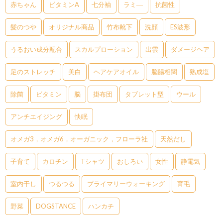
赤ちゃん
ビタミンA
七分袖
ラミ―
抗菌性
髪のつや
オリジナル商品
竹布靴下
洗顔
ES波形
うるおい成分配合
スカルプローション
出雲
ダメージヘア
足のストレッチ
美白
ヘアケアオイル
脳腸相関
熟成塩
除菌
ビタミン
脳
掛布団
タブレット型
ウール
アンチエイジング
快眠
オメガ3，オメガ6，オーガニック，フローラ社
天然だし
子育て
カロチン
Tシャツ
おしろい
女性
静電気
室内干し
つるつる
プライマリーウォーキング
育毛
野菜
DOGSTANCE
ハンカチ