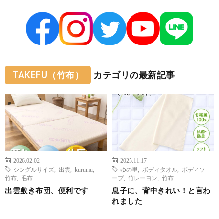
TAKEFU（竹布）
カテゴリの最新記事
2026.02.02
2025.11.17
シングルサイズ
,
出雲
,
kurumu
,
ゆの里
,
ボディタオル
,
ボディソ
竹布
,
毛布
ープ
,
竹レーヨン
,
竹布
出雲敷き布団、便利です
息子に、背中きれい！と言わ
れました