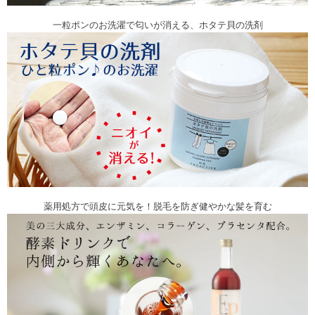
一粒ポンのお洗濯で匂いが消える、ホタテ貝の洗剤
薬用処方で頭皮に元気を！脱毛を防ぎ健やかな髪を育む