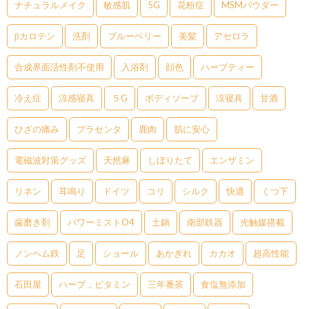
ナチュラルメイク
敏感肌
5G
花粉症
MSMパウダー
βカロテン
洗剤
ブルーベリー
美髪
アセロラ
合成界面活性剤不使用
入浴剤
顔色
ハーブティー
冷え症
涼感寝具
５G
ボディソープ
涼寝具
甘酒
ひざの痛み
プラセンタ
鹿肉
肌に安心
電磁波対策グッズ
天然麻
しぼりたて
エンザミン
リネン
耳鳴り
ドイツ
コリ
シルク
快適
くつ下
歯磨き剤
パワーミストO4
土鍋
南部鉄器
光触媒搭載
ノンヘム鉄
足
ショール
あかぎれ
カカオ
超高性能
石田屋
ハーブ，ビタミン
三年番茶
食塩無添加