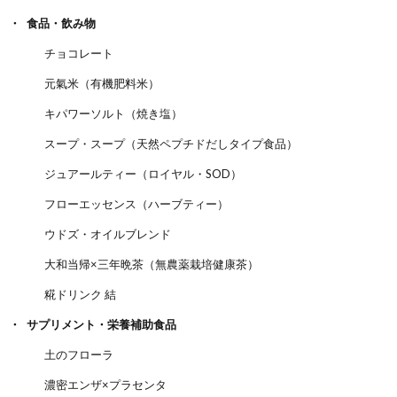
食品・飲み物
チョコレート
元氣米（有機肥料米）
キパワーソルト（焼き塩）
スープ・スープ（天然ペプチドだしタイプ食品）
ジュアールティー（ロイヤル・SOD）
フローエッセンス（ハーブティー）
ウドズ・オイルブレンド
大和当帰×三年晩茶（無農薬栽培健康茶）
糀ドリンク 結
サプリメント・栄養補助食品
土のフローラ
濃密エンザ×プラセンタ