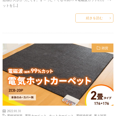
ットを […]
続きを読む
雑貨
2022.01.31
電磁波対策
,
電気カーペット
,
ホットカーペット
,
電磁波低減
,
寒さ対策