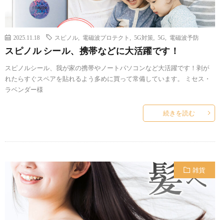
2025.11.18
スピノル
,
電磁波プロテクト
,
5G対策
,
5G
,
電磁波予防
スピノル シール、携帯などに大活躍です！
スピノルシール、我が家の携帯やノートパソコンなど大活躍です！剥が
れたらすぐスペアを貼れるよう多めに買って常備しています。 ミセス・
ラベンダー様
続きを読む
雑貨