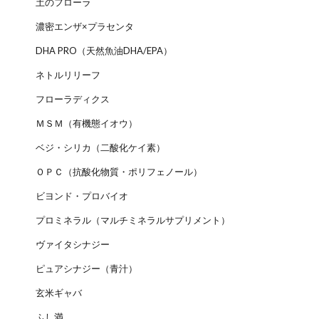
土のフローラ
濃密エンザ×プラセンタ
DHA PRO（天然魚油DHA/EPA）
ネトルリリーフ
フローラディクス
ＭＳＭ（有機態イオウ）
ベジ・シリカ（二酸化ケイ素）
ＯＰＣ（抗酸化物質・ポリフェノール）
ビヨンド・プロバイオ
プロミネラル（マルチミネラルサプリメント）
ヴァイタシナジー
ピュアシナジー（青汁）
玄米ギャバ
ふし満