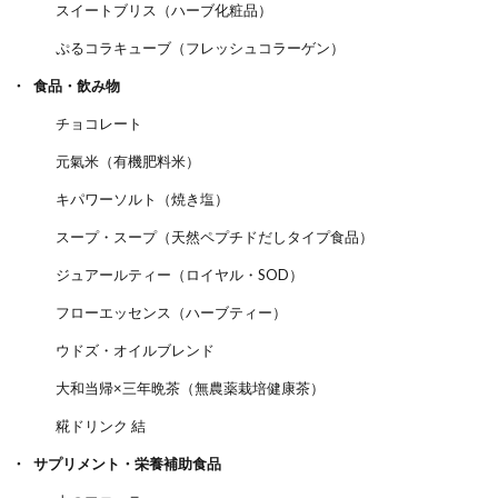
スイートブリス（ハーブ化粧品）
ぷるコラキューブ（フレッシュコラーゲン）
食品・飲み物
チョコレート
元氣米（有機肥料米）
キパワーソルト（焼き塩）
スープ・スープ（天然ペプチドだしタイプ食品）
ジュアールティー（ロイヤル・SOD）
フローエッセンス（ハーブティー）
ウドズ・オイルブレンド
大和当帰×三年晩茶（無農薬栽培健康茶）
糀ドリンク 結
サプリメント・栄養補助食品