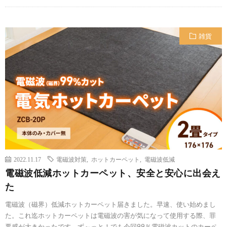
雑貨
2022.11.17
電磁波対策
,
ホットカーペット
,
電磁波低減
電磁波低減ホットカーペット、安全と安心に出会え
た
電磁波（磁界）低減ホットカーペット届きました。早速、使い始めまし
た。これ迄ホットカーペットは電磁波の害が気になって使用する際、罪
悪感が大きかったです。ず～っと！でも今回99％電磁波カットのカーペ