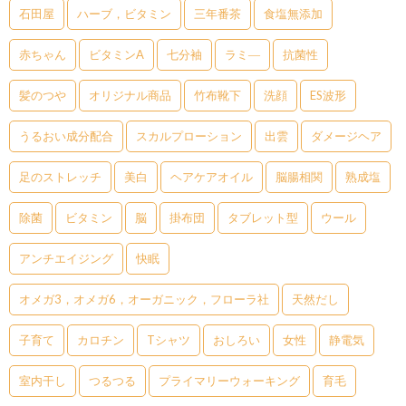
石田屋
ハーブ，ビタミン
三年番茶
食塩無添加
赤ちゃん
ビタミンA
七分袖
ラミ―
抗菌性
髪のつや
オリジナル商品
竹布靴下
洗顔
ES波形
うるおい成分配合
スカルプローション
出雲
ダメージヘア
足のストレッチ
美白
ヘアケアオイル
脳腸相関
熟成塩
除菌
ビタミン
脳
掛布団
タブレット型
ウール
アンチエイジング
快眠
オメガ3，オメガ6，オーガニック，フローラ社
天然だし
子育て
カロチン
Tシャツ
おしろい
女性
静電気
室内干し
つるつる
プライマリーウォーキング
育毛