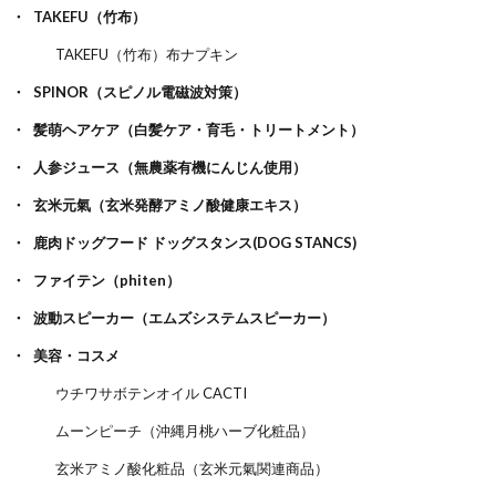
TAKEFU（竹布）
TAKEFU（竹布）布ナプキン
SPINOR（スピノル電磁波対策）
髪萌ヘアケア（白髪ケア・育毛・トリートメント）
人参ジュース（無農薬有機にんじん使用）
玄米元氣（玄米発酵アミノ酸健康エキス）
鹿肉ドッグフード ドッグスタンス(DOG STANCS)
ファイテン（phiten）
波動スピーカー（エムズシステムスピーカー）
美容・コスメ
ウチワサボテンオイル CACTI
ムーンピーチ（沖縄月桃ハーブ化粧品）
玄米アミノ酸化粧品（玄米元氣関連商品）