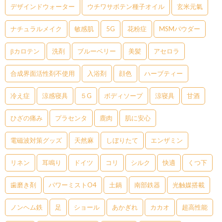
デザインドウォーター
ウチワサボテン種子オイル
玄米元氣
ナチュラルメイク
敏感肌
5G
花粉症
MSMパウダー
βカロテン
洗剤
ブルーベリー
美髪
アセロラ
合成界面活性剤不使用
入浴剤
顔色
ハーブティー
冷え症
涼感寝具
５G
ボディソープ
涼寝具
甘酒
ひざの痛み
プラセンタ
鹿肉
肌に安心
電磁波対策グッズ
天然麻
しぼりたて
エンザミン
リネン
耳鳴り
ドイツ
コリ
シルク
快適
くつ下
歯磨き剤
パワーミストO4
土鍋
南部鉄器
光触媒搭載
ノンヘム鉄
足
ショール
あかぎれ
カカオ
超高性能