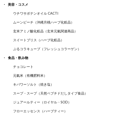
美容・コスメ
ウチワサボテンオイル CACTI
ムーンピーチ（沖縄月桃ハーブ化粧品）
玄米アミノ酸化粧品（玄米元氣関連商品）
スイートブリス（ハーブ化粧品）
ぷるコラキューブ（フレッシュコラーゲン）
食品・飲み物
チョコレート
元氣米（有機肥料米）
キパワーソルト（焼き塩）
スープ・スープ（天然ペプチドだしタイプ食品）
ジュアールティー（ロイヤル・SOD）
フローエッセンス（ハーブティー）