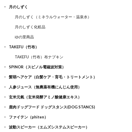
月のしずく
月のしずく（ミネラルウォーター・温泉水）
月のしずく化粧品
ゆの里商品
TAKEFU（竹布）
TAKEFU（竹布）布ナプキン
SPINOR（スピノル電磁波対策）
髪萌ヘアケア（白髪ケア・育毛・トリートメント）
人参ジュース（無農薬有機にんじん使用）
玄米元氣（玄米発酵アミノ酸健康エキス）
鹿肉ドッグフード ドッグスタンス(DOG STANCS)
ファイテン（phiten）
波動スピーカー（エムズシステムスピーカー）