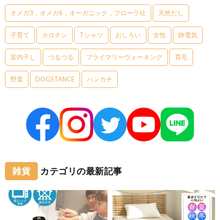
オメガ3，オメガ6，オーガニック，フローラ社
天然だし
子育て
カロチン
Tシャツ
おしろい
女性
静電気
室内干し
つるつる
プライマリーウォーキング
育毛
野菜
DOGSTANCE
ハンカチ
雑貨
カテゴリの最新記事