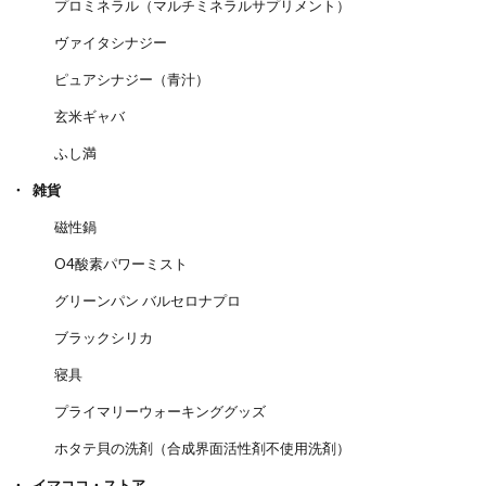
プロミネラル（マルチミネラルサプリメント）
ヴァイタシナジー
ピュアシナジー（青汁）
玄米ギャバ
ふし満
雑貨
磁性鍋
O4酸素パワーミスト
グリーンパン バルセロナプロ
ブラックシリカ
寝具
プライマリーウォーキンググッズ
ホタテ貝の洗剤（合成界面活性剤不使用洗剤）
イマココ・ストア