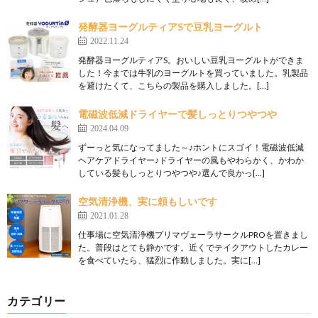
発酵器ヨーグルティアSで豆乳ヨーグルト
2022.11.24
発酵器ヨーグルティアS。おいしい豆乳ヨーグルトができま
した！今までは牛乳のヨーグルトを買っていました。乳製品
を避けたくて、こちらの製品を購入しました。[…]
電磁波低減ドライヤーで髪しっとりつやつや
2024.04.09
ずーっと気になってました～♪ホントにスゴイ！電磁波低減
ヘアケアドライヤー♪ドライヤーの風もやわらかく、かわか
している髪もしっとりつやつや♪選んで良かっ[…]
空気清浄機、実に頼もしいです
2021.01.28
仕事場に空気清浄機プリマヴェーラサークルPROを置きまし
た。普段はとても静かです。近くでテイクアウトしたカレー
を食べていたら、猛烈に作動しました。実に[…]
カテゴリー