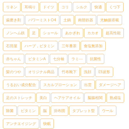
リネン
耳鳴り
ドイツ
コリ
シルク
快適
くつ下
歯磨き剤
パワーミストO4
土鍋
南部鉄器
光触媒搭載
ノンヘム鉄
足
ショール
あかぎれ
カカオ
超高性能
石田屋
ハーブ，ビタミン
三年番茶
食塩無添加
赤ちゃん
ビタミンA
七分袖
ラミ―
抗菌性
髪のつや
オリジナル商品
竹布靴下
洗顔
ES波形
うるおい成分配合
スカルプローション
出雲
ダメージヘア
足のストレッチ
美白
ヘアケアオイル
脳腸相関
熟成塩
除菌
ビタミン
脳
掛布団
タブレット型
ウール
アンチエイジング
快眠