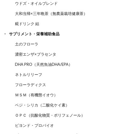
ウドズ・オイルブレンド
大和当帰×三年晩茶（無農薬栽培健康茶）
糀ドリンク 結
サプリメント・栄養補助食品
土のフローラ
濃密エンザ×プラセンタ
DHA PRO（天然魚油DHA/EPA）
ネトルリリーフ
フローラディクス
ＭＳＭ（有機態イオウ）
ベジ・シリカ（二酸化ケイ素）
ＯＰＣ（抗酸化物質・ポリフェノール）
ビヨンド・プロバイオ