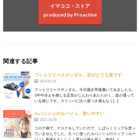
イマココ・ストア
produced by Proactive
関連する記事
フットリリースサンダル、足がとても楽です
2024.07.01
フットリリースサンダル。今日届き早速履いてみましたら、
1年中冷えを感じる足首がじんわりあたたかく、血が通って
いる感じです。スリッパに比べ底つき感もなく[…]
ルバンシュのルージュ、使いやすい
2023.10.26
コロナ禍で、マスクをしていたので、しばらくリップを塗っ
ていませんでした。久々に使ったルバンシュのリップ（ルー
ジュ）色落ちもしにくく塗り心地も良く、改め[…]