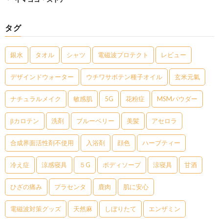
タグ
銀水
タオル
シャツ
電磁波プロテクト
レビュー
デザインドウォーター
ウチワサボテン種子オイル
玄米元氣
ナチュラルメイク
敏感肌
5G
花粉症
MSMパウダー
βカロテン
洗剤
ブルーベリー
美髪
アセロラ
合成界面活性剤不使用
入浴剤
顔色
ハーブティー
冷え症
涼感寝具
５G
ボディソープ
涼寝具
甘酒
ひざの痛み
プラセンタ
鹿肉
肌に安心
電磁波対策グッズ
天然麻
しぼりたて
エンザミン