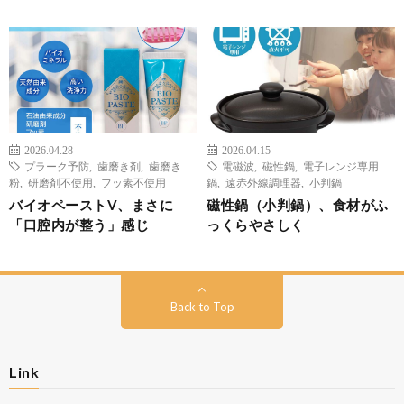
2026.04.28
2026.04.15
プラーク予防
,
歯磨き剤
,
歯磨き
電磁波
,
磁性鍋
,
電子レンジ専用
粉
,
研磨剤不使用
,
フッ素不使用
鍋
,
遠赤外線調理器
,
小判鍋
バイオペーストV、まさに
磁性鍋（小判鍋）、食材がふ
「口腔内が整う」感じ
っくらやさしく
Back to Top
Link