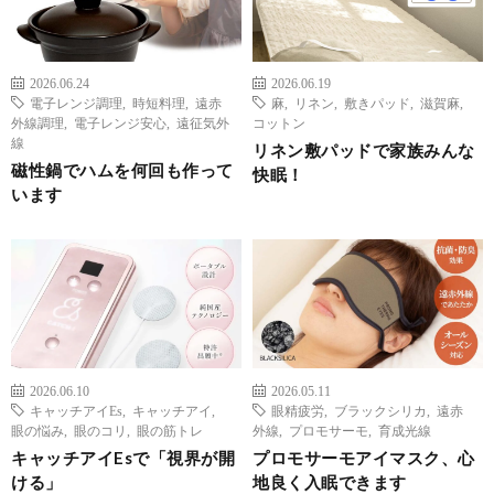
2026.06.24
2026.06.19
電子レンジ調理
,
時短料理
,
遠赤
麻
,
リネン
,
敷きパッド
,
滋賀麻
,
外線調理
,
電子レンジ安心
,
遠征気外
コットン
線
リネン敷パッドで家族みんな
磁性鍋でハムを何回も作って
快眠！
います
2026.06.10
2026.05.11
キャッチアイEs
,
キャッチアイ
,
眼精疲労
,
ブラックシリカ
,
遠赤
眼の悩み
,
眼のコリ
,
眼の筋トレ
外線
,
プロモサーモ
,
育成光線
キャッチアイEsで「視界が開
プロモサーモアイマスク、心
ける」
地良く入眠できます