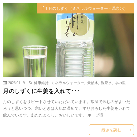
月のしずく（ミネラルウォーター・温泉水）
2026.01.19
健康維持
,
ミネラルウォーター
,
天然水
,
温泉水
,
ゆの里
月のしずくに生姜を入れて･･･
月のしずくをリピートさせていただいています。常温で飲むのがよいだ
ろうと思いつつ、寒いときは人肌に温めて、すりおろした生姜をいれて
飲んでいます。あたたまるし、おいしいです。 ホープ様
続きを読む