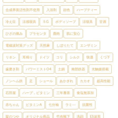
合成界面活性剤不使用
入浴剤
顔色
ハーブティー
冷え症
涼感寝具
５G
ボディソープ
涼寝具
甘酒
ひざの痛み
プラセンタ
鹿肉
肌に安心
電磁波対策グッズ
天然麻
しぼりたて
エンザミン
リネン
耳鳴り
ドイツ
コリ
シルク
快適
くつ下
歯磨き剤
パワーミストO4
土鍋
南部鉄器
光触媒搭載
ノンヘム鉄
足
ショール
あかぎれ
カカオ
超高性能
石田屋
ハーブ，ビタミン
三年番茶
食塩無添加
赤ちゃん
ビタミンA
七分袖
ラミ―
抗菌性
髪のつや
オリジナル商品
竹布靴下
洗顔
ES波形