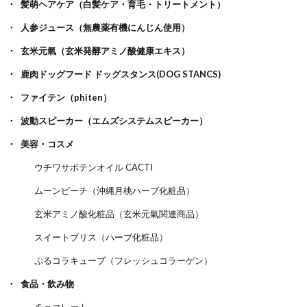
髪萌ヘアケア（白髪ケア・育毛・トリートメント）
人参ジュース（無農薬有機にんじん使用）
玄米元氣（玄米発酵アミノ酸健康エキス）
鹿肉ドッグフード ドッグスタンス(DOG STANCS)
ファイテン（phiten）
波動スピーカー（エムズシステムスピーカー）
美容・コスメ
ウチワサボテンオイル CACTI
ムーンピーチ（沖縄月桃ハーブ化粧品）
玄米アミノ酸化粧品（玄米元氣関連商品）
スイートブリス（ハーブ化粧品）
ぷるコラキューブ（フレッシュコラーゲン）
食品・飲み物
チョコレート