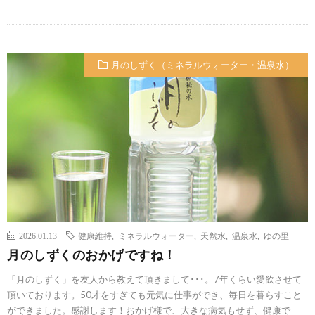
月のしずく（ミネラルウォーター・温泉水）
2026.01.13
健康維持
,
ミネラルウォーター
,
天然水
,
温泉水
,
ゆの里
月のしずくのおかげですね！
「月のしずく」を友人から教えて頂きまして･･･。7年くらい愛飲させて
頂いております。50才をすぎても元気に仕事ができ、毎日を暮らすこと
ができました。感謝します！おかげ様で、大きな病気もせず、健康で