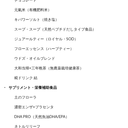
元氣米（有機肥料米）
キパワーソルト（焼き塩）
スープ・スープ（天然ペプチドだしタイプ食品）
ジュアールティー（ロイヤル・SOD）
フローエッセンス（ハーブティー）
ウドズ・オイルブレンド
大和当帰×三年晩茶（無農薬栽培健康茶）
糀ドリンク 結
サプリメント・栄養補助食品
土のフローラ
濃密エンザ×プラセンタ
DHA PRO（天然魚油DHA/EPA）
ネトルリリーフ