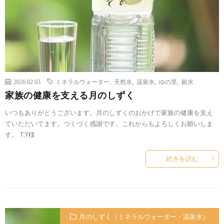
2026.02.03
ミネラルウォーター
,
天然水
,
温泉水
,
ゆの里
,
銀水
家族の健康を支える月のしずく
いつもありがとうございます。月のしずくのおかげで家族の健康を支え
ていただいてます。つくづく感謝です。これからもよろしくお願いしま
す。 T.Y様
続きを読む
月のしずく（ミネラルウォーター・温泉水）