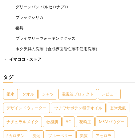
グリーンパン バルセロナプロ
ブラックシリカ
寝具
プライマリーウォーキンググッズ
ホタテ貝の洗剤（合成界面活性剤不使用洗剤）
イマココ・ストア
タグ
銀水
タオル
シャツ
電磁波プロテクト
レビュー
デザインドウォーター
ウチワサボテン種子オイル
玄米元氣
ナチュラルメイク
敏感肌
5G
花粉症
MSMパウダー
βカロテン
洗剤
ブルーベリー
美髪
アセロラ