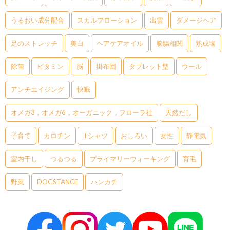
うるおい成分配合
スカルプローション
出雲
ダメージヘア
足のストレッチ
美白
ヘアケアオイル
脳腸相関
熟成塩
除菌
ビタミン
脳
掛布団
タブレット型
ウール
アンチエイジング
快眠
オメガ3，オメガ6，オーガニック，フローラ社
天然だし
子育て
カロチン
Tシャツ
おしろい
女性
静電気
室内干し
つるつる
プライマリーウォーキング
育毛
野菜
DOGSTANCE
ハンカチ