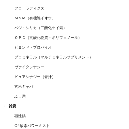
フローラディクス
ＭＳＭ（有機態イオウ）
ベジ・シリカ（二酸化ケイ素）
ＯＰＣ（抗酸化物質・ポリフェノール）
ビヨンド・プロバイオ
プロミネラル（マルチミネラルサプリメント）
ヴァイタシナジー
ピュアシナジー（青汁）
玄米ギャバ
ふし満
雑貨
磁性鍋
O4酸素パワーミスト