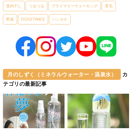
室内干し
つるつる
プライマリーウォーキング
育毛
野菜
DOGSTANCE
ハンカチ
月のしずく（ミネラルウォーター・温泉水）
カ
テゴリの最新記事