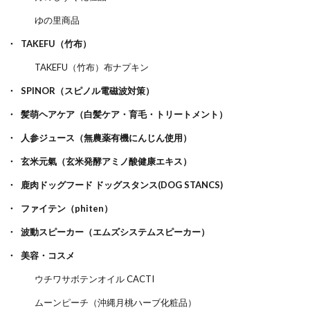
ゆの里商品
TAKEFU（竹布）
TAKEFU（竹布）布ナプキン
SPINOR（スピノル電磁波対策）
髪萌ヘアケア（白髪ケア・育毛・トリートメント）
人参ジュース（無農薬有機にんじん使用）
玄米元氣（玄米発酵アミノ酸健康エキス）
鹿肉ドッグフード ドッグスタンス(DOG STANCS)
ファイテン（phiten）
波動スピーカー（エムズシステムスピーカー）
美容・コスメ
ウチワサボテンオイル CACTI
ムーンピーチ（沖縄月桃ハーブ化粧品）