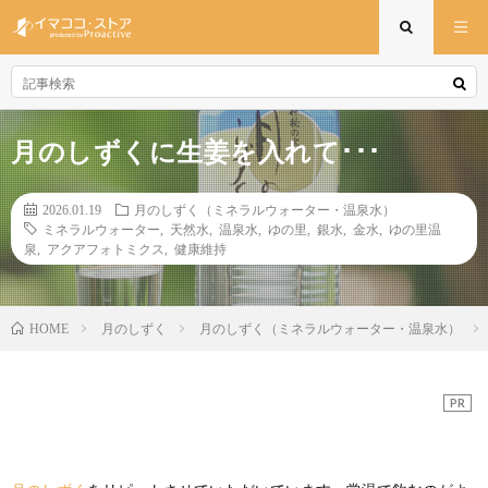
月のしずくに生姜を入れて･･･
2026.01.19
月のしずく（ミネラルウォーター・温泉水）
ミネラルウォーター
,
天然水
,
温泉水
,
ゆの里
,
銀水
,
金水
,
ゆの里温
泉
,
アクアフォトミクス
,
健康維持
月のしずく
月のしずく（ミネラルウォーター・温泉水）
HOME
PR