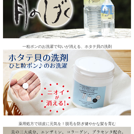
一粒ポンのお洗濯で匂いが消える、ホタテ貝の洗剤
薬用処方で頭皮に元気を！脱毛を防ぎ健やかな髪を育む