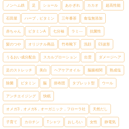
ノンヘム鉄
足
ショール
あかぎれ
カカオ
超高性能
石田屋
ハーブ，ビタミン
三年番茶
食塩無添加
赤ちゃん
ビタミンA
七分袖
ラミ―
抗菌性
髪のつや
オリジナル商品
竹布靴下
洗顔
ES波形
うるおい成分配合
スカルプローション
出雲
ダメージヘア
足のストレッチ
美白
ヘアケアオイル
脳腸相関
熟成塩
除菌
ビタミン
脳
掛布団
タブレット型
ウール
アンチエイジング
快眠
オメガ3，オメガ6，オーガニック，フローラ社
天然だし
子育て
カロチン
Tシャツ
おしろい
女性
静電気