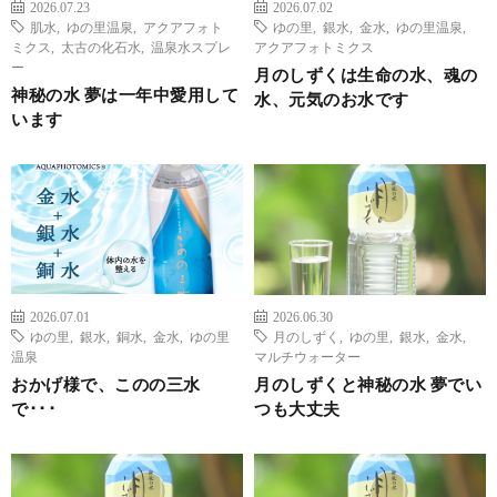
2026.07.23
2026.07.02
肌水
,
ゆの里温泉
,
アクアフォト
ゆの里
,
銀水
,
金水
,
ゆの里温泉
,
ミクス
,
太古の化石水
,
温泉水スプレ
アクアフォトミクス
ー
月のしずくは生命の水、魂の
神秘の水 夢は一年中愛用して
水、元気のお水です
います
2026.07.01
2026.06.30
ゆの里
,
銀水
,
銅水
,
金水
,
ゆの里
月のしずく
,
ゆの里
,
銀水
,
金水
,
温泉
マルチウォーター
おかげ様で、このの三水
月のしずくと神秘の水 夢でい
で･･･
つも大丈夫