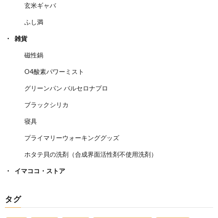
玄米ギャバ
ふし満
雑貨
磁性鍋
O4酸素パワーミスト
グリーンパン バルセロナプロ
ブラックシリカ
寝具
プライマリーウォーキンググッズ
ホタテ貝の洗剤（合成界面活性剤不使用洗剤）
イマココ・ストア
タグ