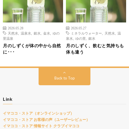
2026.05.28
2026.05.27
天然水
,
温泉水
,
銀水
,
金水
,
ゆの
ミネラルウォーター
,
天然水
,
温
里温泉
泉水
,
ゆの里
,
銀水
月のしずくが体の中から自然
月のしずく、飲むと気持ちも
に･･･
体も違う
Back to Top
Link
イマココ・ストア（オンラインショップ）
イマココ・ストア お客様の声（ユーザーレビュー）
イマココ・ストア 情報サイト クラブイマココ