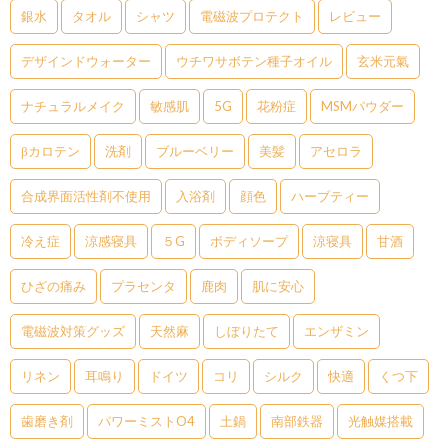
銀水
タオル
シャツ
電磁波プロテクト
レビュー
デザインドウォーター
ウチワサボテン種子オイル
玄米元氣
ナチュラルメイク
敏感肌
5G
花粉症
MSMパウダー
βカロテン
洗剤
ブルーベリー
美髪
アセロラ
合成界面活性剤不使用
入浴剤
顔色
ハーブティー
冷え症
涼感寝具
５G
ボディソープ
涼寝具
甘酒
ひざの痛み
プラセンタ
鹿肉
肌に安心
電磁波対策グッズ
天然麻
しぼりたて
エンザミン
リネン
耳鳴り
ドイツ
コリ
シルク
快適
くつ下
歯磨き剤
パワーミストO4
土鍋
南部鉄器
光触媒搭載