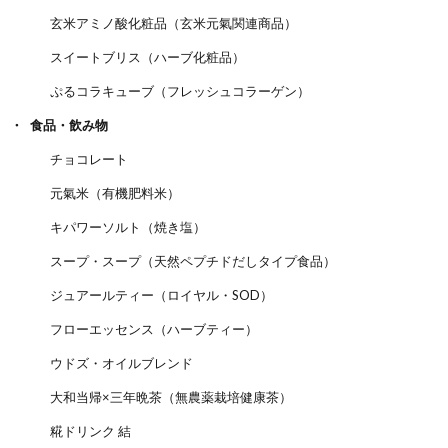
玄米アミノ酸化粧品（玄米元氣関連商品）
スイートブリス（ハーブ化粧品）
ぷるコラキューブ（フレッシュコラーゲン）
食品・飲み物
チョコレート
元氣米（有機肥料米）
キパワーソルト（焼き塩）
スープ・スープ（天然ペプチドだしタイプ食品）
ジュアールティー（ロイヤル・SOD）
フローエッセンス（ハーブティー）
ウドズ・オイルブレンド
大和当帰×三年晩茶（無農薬栽培健康茶）
糀ドリンク 結