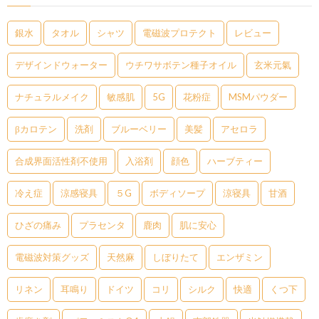
銀水
タオル
シャツ
電磁波プロテクト
レビュー
デザインドウォーター
ウチワサボテン種子オイル
玄米元氣
ナチュラルメイク
敏感肌
5G
花粉症
MSMパウダー
βカロテン
洗剤
ブルーベリー
美髪
アセロラ
合成界面活性剤不使用
入浴剤
顔色
ハーブティー
冷え症
涼感寝具
５G
ボディソープ
涼寝具
甘酒
ひざの痛み
プラセンタ
鹿肉
肌に安心
電磁波対策グッズ
天然麻
しぼりたて
エンザミン
リネン
耳鳴り
ドイツ
コリ
シルク
快適
くつ下