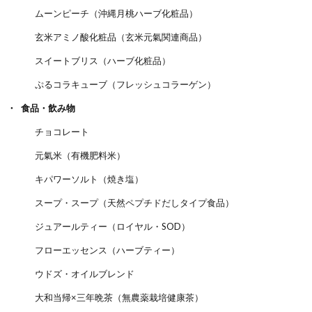
ムーンピーチ（沖縄月桃ハーブ化粧品）
玄米アミノ酸化粧品（玄米元氣関連商品）
スイートブリス（ハーブ化粧品）
ぷるコラキューブ（フレッシュコラーゲン）
食品・飲み物
チョコレート
元氣米（有機肥料米）
キパワーソルト（焼き塩）
スープ・スープ（天然ペプチドだしタイプ食品）
ジュアールティー（ロイヤル・SOD）
フローエッセンス（ハーブティー）
ウドズ・オイルブレンド
大和当帰×三年晩茶（無農薬栽培健康茶）