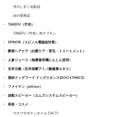
月のしずく化粧品
ゆの里商品
TAKEFU（竹布）
TAKEFU（竹布）布ナプキン
SPINOR（スピノル電磁波対策）
髪萌ヘアケア（白髪ケア・育毛・トリートメント）
人参ジュース（無農薬有機にんじん使用）
玄米元氣（玄米発酵アミノ酸健康エキス）
鹿肉ドッグフード ドッグスタンス(DOG STANCS)
ファイテン（phiten）
波動スピーカー（エムズシステムスピーカー）
美容・コスメ
ウチワサボテンオイル CACTI