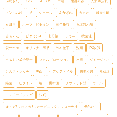
歯磨き剤
パワーミストO4
土鍋
南部鉄器
光触媒搭載
ノンヘム鉄
足
ショール
あかぎれ
カカオ
超高性能
石田屋
ハーブ，ビタミン
三年番茶
食塩無添加
赤ちゃん
ビタミンA
七分袖
ラミ―
抗菌性
髪のつや
オリジナル商品
竹布靴下
洗顔
ES波形
うるおい成分配合
スカルプローション
出雲
ダメージヘア
足のストレッチ
美白
ヘアケアオイル
脳腸相関
熟成塩
除菌
ビタミン
脳
掛布団
タブレット型
ウール
アンチエイジング
快眠
オメガ3，オメガ6，オーガニック，フローラ社
天然だし