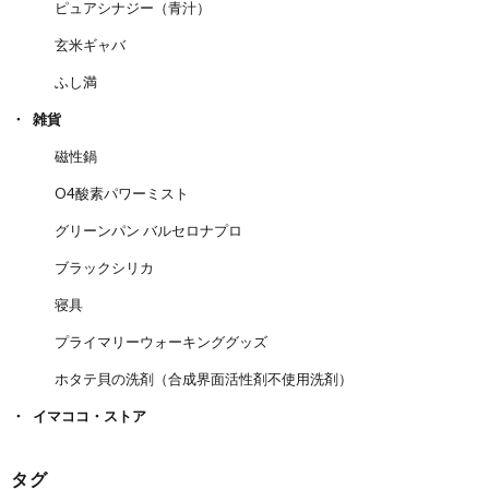
ピュアシナジー（青汁）
玄米ギャバ
ふし満
雑貨
磁性鍋
O4酸素パワーミスト
グリーンパン バルセロナプロ
ブラックシリカ
寝具
プライマリーウォーキンググッズ
ホタテ貝の洗剤（合成界面活性剤不使用洗剤）
イマココ・ストア
タグ