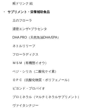
糀ドリンク 結
サプリメント・栄養補助食品
土のフローラ
濃密エンザ×プラセンタ
DHA PRO（天然魚油DHA/EPA）
ネトルリリーフ
フローラディクス
ＭＳＭ（有機態イオウ）
ベジ・シリカ（二酸化ケイ素）
ＯＰＣ（抗酸化物質・ポリフェノール）
ビヨンド・プロバイオ
プロミネラル（マルチミネラルサプリメント）
ヴァイタシナジー