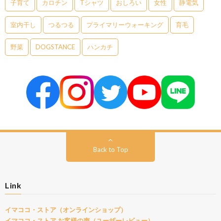
子育て
カロチン
Tシャツ
おしろい
女性
静電気
室内干し
つるつる
プライマリーウォーキング
育毛
野菜
DOGSTANCE
ハンカチ
Back to Top
Link
イマココ・ストア（オンラインショップ）
イマココ・ストア お客様の声（ユーザーレビュー）