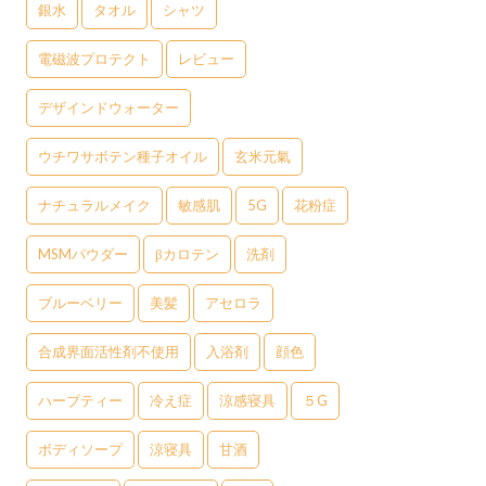
銀水
タオル
シャツ
電磁波プロテクト
レビュー
デザインドウォーター
ウチワサボテン種子オイル
玄米元氣
ナチュラルメイク
敏感肌
5G
花粉症
MSMパウダー
βカロテン
洗剤
ブルーベリー
美髪
アセロラ
合成界面活性剤不使用
入浴剤
顔色
ハーブティー
冷え症
涼感寝具
５G
ボディソープ
涼寝具
甘酒