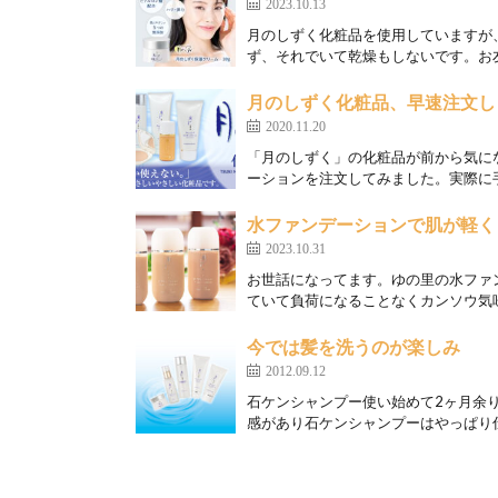
2023.10.13
月のしずく化粧品を使用していますが
ず、それでいて乾燥もしないです。お友
月のしずく化粧品、早速注文し
2020.11.20
「月のしずく」の化粧品が前から気に
ーションを注文してみました。実際に手
水ファンデーションで肌が軽く
2023.10.31
お世話になってます。ゆの里の水ファ
ていて負荷になることなくカンソウ気味
今では髪を洗うのが楽しみ
2012.09.12
石ケンシャンプー使い始めて2ヶ月余
感があり石ケンシャンプーはやっぱり仕