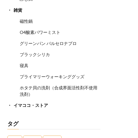
雑貨
磁性鍋
O4酸素パワーミスト
グリーンパン バルセロナプロ
ブラックシリカ
寝具
プライマリーウォーキンググッズ
ホタテ貝の洗剤（合成界面活性剤不使用
洗剤）
イマココ・ストア
タグ