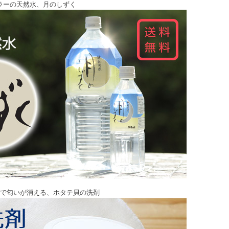
ラーの天然水、月のしずく
で匂いが消える、ホタテ貝の洗剤