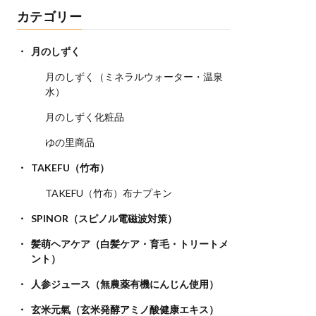
カテゴリー
月のしずく
月のしずく（ミネラルウォーター・温泉
水）
月のしずく化粧品
ゆの里商品
TAKEFU（竹布）
TAKEFU（竹布）布ナプキン
SPINOR（スピノル電磁波対策）
髪萌ヘアケア（白髪ケア・育毛・トリートメ
ント）
人参ジュース（無農薬有機にんじん使用）
玄米元氣（玄米発酵アミノ酸健康エキス）