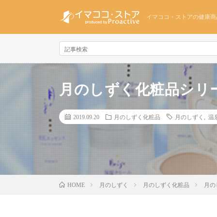
イマココ・ストアの健康商
月のしずく化粧品シリ
2019.09.20
月のしずく化粧品
月のしずく
,
温
月のしずく
月のしずく化粧品
月の
HOME