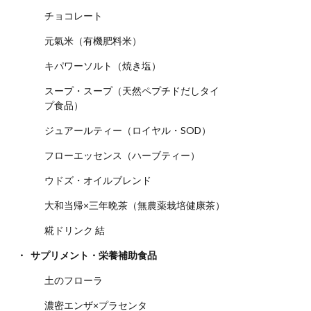
チョコレート
元氣米（有機肥料米）
キパワーソルト（焼き塩）
スープ・スープ（天然ペプチドだしタイ
プ食品）
ジュアールティー（ロイヤル・SOD）
フローエッセンス（ハーブティー）
ウドズ・オイルブレンド
大和当帰×三年晩茶（無農薬栽培健康茶）
糀ドリンク 結
サプリメント・栄養補助食品
土のフローラ
濃密エンザ×プラセンタ