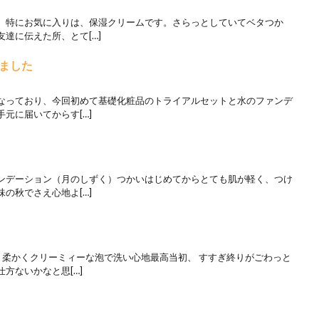
、特にお気に入りは、保湿クリームです。さらっとしていてベタつか
達に伝えた所、とて[…]
ました
なっており、今回初めて基礎化粧品のトライアルセットと水のファンデ
元に届いてからす[…]
ンデーション（月のしずく）つかいはじめてからとても肌が軽く、つけ
の秋でさえ心地よ[…]
り柔かくクリーミィーな泡で洗い心地最高当初、 すすぎ終りがごわっと
方ないかなと思[…]