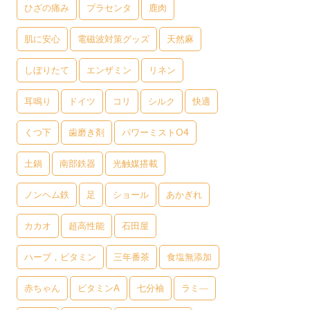
ひざの痛み
プラセンタ
鹿肉
肌に安心
電磁波対策グッズ
天然麻
しぼりたて
エンザミン
リネン
耳鳴り
ドイツ
コリ
シルク
快適
くつ下
歯磨き剤
パワーミストO4
土鍋
南部鉄器
光触媒搭載
ノンヘム鉄
足
ショール
あかぎれ
カカオ
超高性能
石田屋
ハーブ，ビタミン
三年番茶
食塩無添加
赤ちゃん
ビタミンA
七分袖
ラミ―