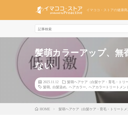
イマココ・ストアの健康商
髪萌カラーアップ、無
ない
2025.11.12
髪萌ヘアケア（白髪ケア・育毛・トリ
髪萌
,
白髪染め
,
ヘアカラー
,
ヘアカラートリートメン
髪萌ヘアケア（白髪ケア・育毛・トリートメ
HOME