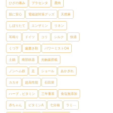
ひざの痛み
プラセンタ
鹿肉
肌に安心
電磁波対策グッズ
天然麻
しぼりたて
エンザミン
リネン
耳鳴り
ドイツ
コリ
シルク
快適
くつ下
歯磨き剤
パワーミストO4
土鍋
南部鉄器
光触媒搭載
ノンヘム鉄
足
ショール
あかぎれ
カカオ
超高性能
石田屋
ハーブ，ビタミン
三年番茶
食塩無添加
赤ちゃん
ビタミンA
七分袖
ラミ―