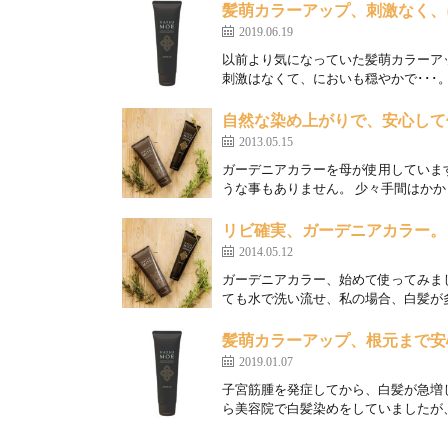
髪萌カラーアップ、刺激なく、
2019.06.19
以前より気になっていた髪萌カラーア
刺激はなくて、においも穏やかで･･･。
自然な染め上がりで、安心して
2013.05.15
ガーデニアカラーを母が使用していま
うな事もありません。 少々手間はかかり
リビ確実、ガーデニアカラー。
2014.05.12
ガーデニアカラー、始めて使ってみま
ても水で洗い流せ、私の場合、白髪が多
髪萌カラーアップ、根元まで安
2019.01.07
子宮筋腫を発症してから、白髪が急増
ら美容院で白髪染めをしていましたが、