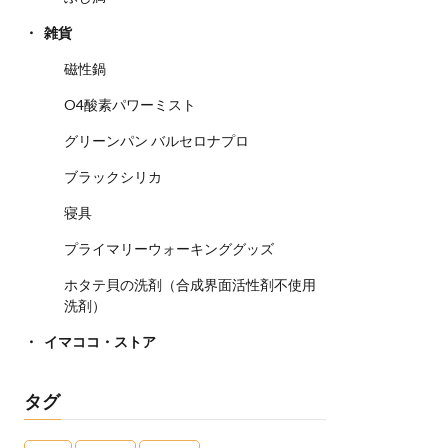
雑貨
磁性鍋
O4酸素パワーミスト
グリーンパン バルセロナプロ
ブラックシリカ
寝具
プライマリーウォーキンググッズ
ホタテ貝の洗剤（合成界面活性剤不使用
洗剤）
イマココ・ストア
タグ