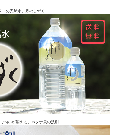
ラーの天然水、月のしずく
で匂いが消える、ホタテ貝の洗剤