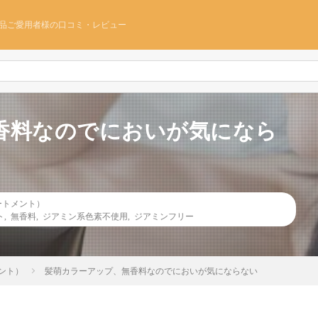
品ご愛用者様の口コミ・レビュー
香料なのでにおいが気になら
ートメント）
ト
,
無香料
,
ジアミン系色素不使用
,
ジアミンフリー
ント）
髪萌カラーアップ、無香料なのでにおいが気にならない