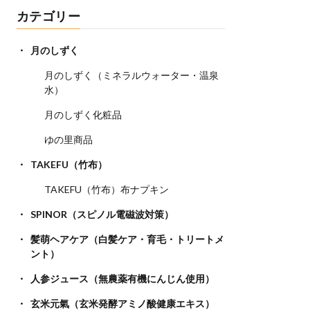
カテゴリー
月のしずく
月のしずく（ミネラルウォーター・温泉
水）
月のしずく化粧品
ゆの里商品
TAKEFU（竹布）
TAKEFU（竹布）布ナプキン
SPINOR（スピノル電磁波対策）
髪萌ヘアケア（白髪ケア・育毛・トリートメ
ント）
人参ジュース（無農薬有機にんじん使用）
玄米元氣（玄米発酵アミノ酸健康エキス）