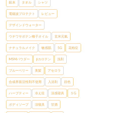
銀水
タオル
シャツ
電磁波プロテクト
レビュー
デザインドウォーター
ウチワサボテン種子オイル
玄米元氣
ナチュラルメイク
敏感肌
5G
花粉症
MSMパウダー
βカロテン
洗剤
ブルーベリー
美髪
アセロラ
合成界面活性剤不使用
入浴剤
顔色
ハーブティー
冷え症
涼感寝具
５G
ボディソープ
涼寝具
甘酒