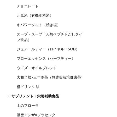
チョコレート
元氣米（有機肥料米）
キパワーソルト（焼き塩）
スープ・スープ（天然ペプチドだしタイ
プ食品）
ジュアールティー（ロイヤル・SOD）
フローエッセンス（ハーブティー）
ウドズ・オイルブレンド
大和当帰×三年晩茶（無農薬栽培健康茶）
糀ドリンク 結
サプリメント・栄養補助食品
土のフローラ
濃密エンザ×プラセンタ