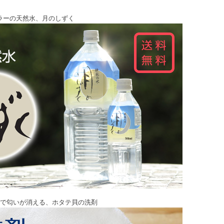
ラーの天然水、月のしずく
で匂いが消える、ホタテ貝の洗剤