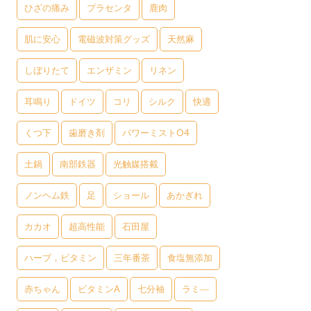
ひざの痛み
プラセンタ
鹿肉
肌に安心
電磁波対策グッズ
天然麻
しぼりたて
エンザミン
リネン
耳鳴り
ドイツ
コリ
シルク
快適
くつ下
歯磨き剤
パワーミストO4
土鍋
南部鉄器
光触媒搭載
ノンヘム鉄
足
ショール
あかぎれ
カカオ
超高性能
石田屋
ハーブ，ビタミン
三年番茶
食塩無添加
赤ちゃん
ビタミンA
七分袖
ラミ―