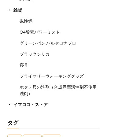
雑貨
磁性鍋
O4酸素パワーミスト
グリーンパン バルセロナプロ
ブラックシリカ
寝具
プライマリーウォーキンググッズ
ホタテ貝の洗剤（合成界面活性剤不使用
洗剤）
イマココ・ストア
タグ