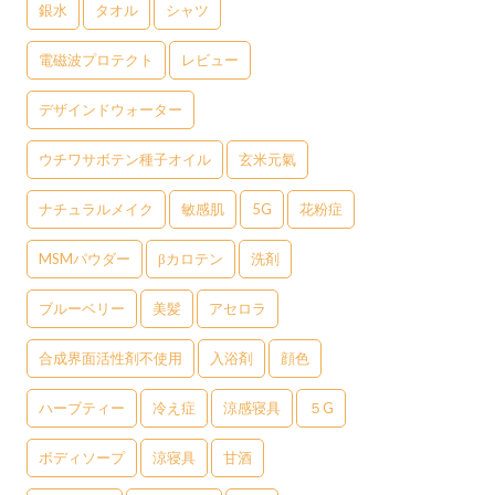
銀水
タオル
シャツ
電磁波プロテクト
レビュー
デザインドウォーター
ウチワサボテン種子オイル
玄米元氣
ナチュラルメイク
敏感肌
5G
花粉症
MSMパウダー
βカロテン
洗剤
ブルーベリー
美髪
アセロラ
合成界面活性剤不使用
入浴剤
顔色
ハーブティー
冷え症
涼感寝具
５G
ボディソープ
涼寝具
甘酒