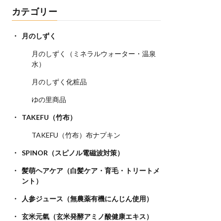
カテゴリー
月のしずく
月のしずく（ミネラルウォーター・温泉
水）
月のしずく化粧品
ゆの里商品
TAKEFU（竹布）
TAKEFU（竹布）布ナプキン
SPINOR（スピノル電磁波対策）
髪萌ヘアケア（白髪ケア・育毛・トリートメ
ント）
人参ジュース（無農薬有機にんじん使用）
玄米元氣（玄米発酵アミノ酸健康エキス）