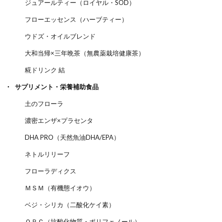
ジュアールティー（ロイヤル・SOD）
フローエッセンス（ハーブティー）
ウドズ・オイルブレンド
大和当帰×三年晩茶（無農薬栽培健康茶）
糀ドリンク 結
サプリメント・栄養補助食品
土のフローラ
濃密エンザ×プラセンタ
DHA PRO（天然魚油DHA/EPA）
ネトルリリーフ
フローラディクス
ＭＳＭ（有機態イオウ）
ベジ・シリカ（二酸化ケイ素）
ＯＰＣ（抗酸化物質・ポリフェノール）