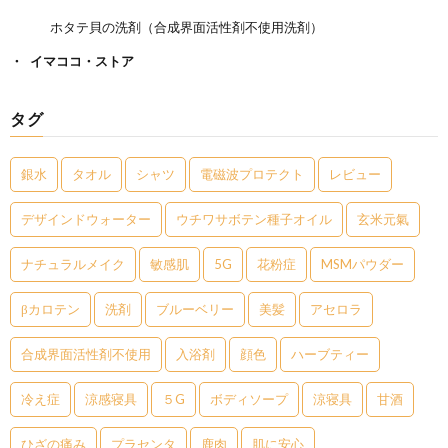
ホタテ貝の洗剤（合成界面活性剤不使用洗剤）
イマココ・ストア
タグ
銀水
タオル
シャツ
電磁波プロテクト
レビュー
デザインドウォーター
ウチワサボテン種子オイル
玄米元氣
ナチュラルメイク
敏感肌
5G
花粉症
MSMパウダー
βカロテン
洗剤
ブルーベリー
美髪
アセロラ
合成界面活性剤不使用
入浴剤
顔色
ハーブティー
冷え症
涼感寝具
５G
ボディソープ
涼寝具
甘酒
ひざの痛み
プラセンタ
鹿肉
肌に安心