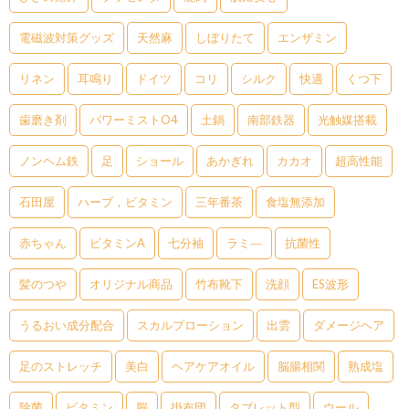
電磁波対策グッズ
天然麻
しぼりたて
エンザミン
リネン
耳鳴り
ドイツ
コリ
シルク
快適
くつ下
歯磨き剤
パワーミストO4
土鍋
南部鉄器
光触媒搭載
ノンヘム鉄
足
ショール
あかぎれ
カカオ
超高性能
石田屋
ハーブ，ビタミン
三年番茶
食塩無添加
赤ちゃん
ビタミンA
七分袖
ラミ―
抗菌性
髪のつや
オリジナル商品
竹布靴下
洗顔
ES波形
うるおい成分配合
スカルプローション
出雲
ダメージヘア
足のストレッチ
美白
ヘアケアオイル
脳腸相関
熟成塩
除菌
ビタミン
脳
掛布団
タブレット型
ウール