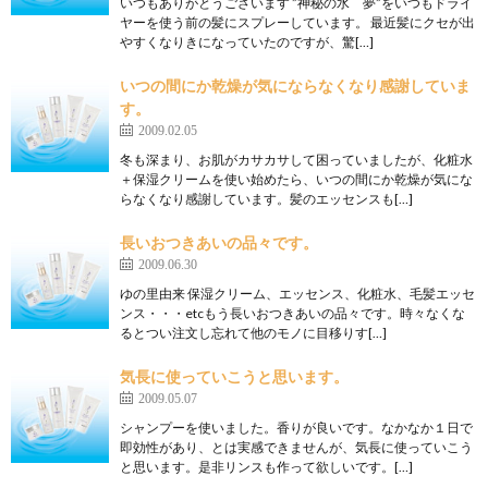
いつもありがとうございます ”神秘の水 夢”をいつもドライ
ヤーを使う前の髪にスプレーしています。 最近髪にクセが出
やすくなりきになっていたのですが、驚[…]
いつの間にか乾燥が気にならなくなり感謝していま
す。
2009.02.05
冬も深まり、お肌がカサカサして困っていましたが、化粧水
＋保湿クリームを使い始めたら、いつの間にか乾燥が気にな
らなくなり感謝しています。髪のエッセンスも[…]
長いおつきあいの品々です。
2009.06.30
ゆの里由来 保湿クリーム、エッセンス、化粧水、毛髪エッセ
ンス・・・etcもう長いおつきあいの品々です。時々なくな
るとつい注文し忘れて他のモノに目移りす[…]
気長に使っていこうと思います。
2009.05.07
シャンプーを使いました。香りが良いです。なかなか１日で
即効性があり、とは実感できませんが、気長に使っていこう
と思います。是非リンスも作って欲しいです。[…]