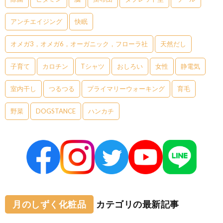
アンチエイジング
快眠
オメガ3，オメガ6，オーガニック，フローラ社
天然だし
子育て
カロチン
Tシャツ
おしろい
女性
静電気
室内干し
つるつる
プライマリーウォーキング
育毛
野菜
DOGSTANCE
ハンカチ
月のしずく化粧品
カテゴリの最新記事