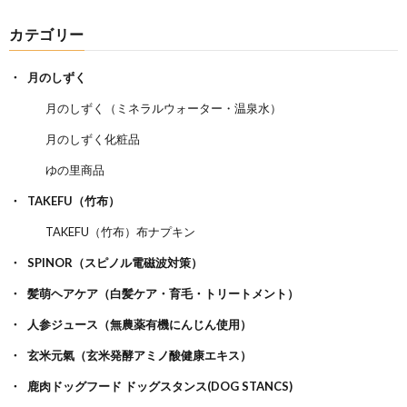
カテゴリー
月のしずく
月のしずく（ミネラルウォーター・温泉水）
月のしずく化粧品
ゆの里商品
TAKEFU（竹布）
TAKEFU（竹布）布ナプキン
SPINOR（スピノル電磁波対策）
髪萌ヘアケア（白髪ケア・育毛・トリートメント）
人参ジュース（無農薬有機にんじん使用）
玄米元氣（玄米発酵アミノ酸健康エキス）
鹿肉ドッグフード ドッグスタンス(DOG STANCS)