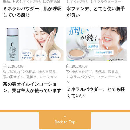
粧品
,
月のしずく化粧品
,
ゆの里温泉
しずく化粧品
,
ミネラルウォーター
ミネラルパウダー、肌が呼吸
水ファンデ、とても使い勝手
している感じ
が良い
2026.04.08
2026.03.06
月のしずく化粧品
,
ゆの里温泉
,
ゆの里化粧品
,
天然水
,
温泉水
,
茶の実オイル
,
化粧水
,
ローション
ミネラルパウダー
,
ファンデーショ
ン
茶の実オイルインローショ
ミネラルパウダー、とても軽
ン、実は主人が使っています
くていい
Back to Top