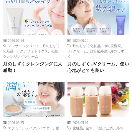
2026.07.14
2026.06.26
マッサージクリーム
,
月のしずく
月のしずく化粧品
,
ゆの里温泉
,
化粧品
,
アクアフォトミクス
,
洗顔
,
UVクリーム
,
日常紫外線
,
月のしず
クレンジングクリーム
く
月のしずくクレンジングに大
月のしずくUVクリーム、使い
感動！
心地がとても良い
2026.06.25
2026.05.07
ナチュラルメイク
,
パウダー
,
化
化粧品
,
金水
,
日焼け止め
,
月の