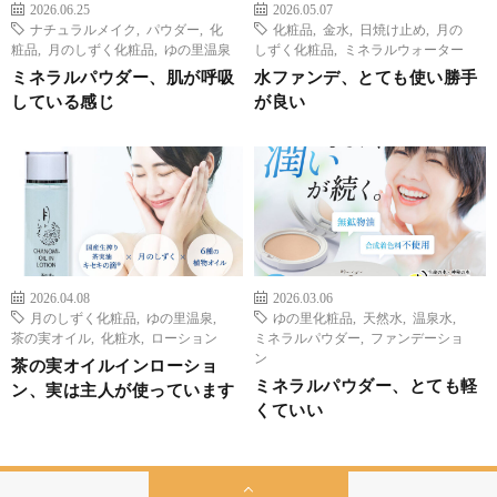
2026.06.25
2026.05.07
ナチュラルメイク
,
パウダー
,
化
化粧品
,
金水
,
日焼け止め
,
月の
粧品
,
月のしずく化粧品
,
ゆの里温泉
しずく化粧品
,
ミネラルウォーター
ミネラルパウダー、肌が呼吸
水ファンデ、とても使い勝手
している感じ
が良い
2026.04.08
2026.03.06
月のしずく化粧品
,
ゆの里温泉
,
ゆの里化粧品
,
天然水
,
温泉水
,
茶の実オイル
,
化粧水
,
ローション
ミネラルパウダー
,
ファンデーショ
ン
茶の実オイルインローショ
ミネラルパウダー、とても軽
ン、実は主人が使っています
くていい