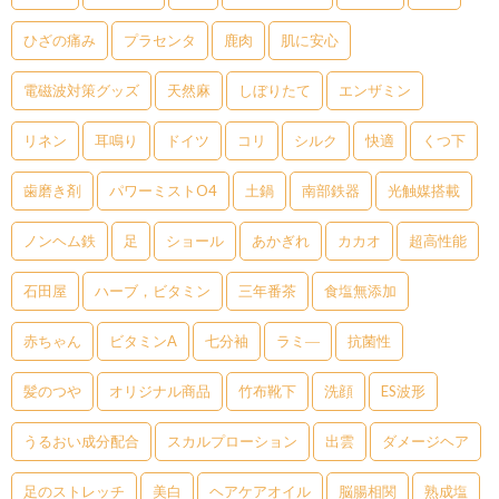
ひざの痛み
プラセンタ
鹿肉
肌に安心
電磁波対策グッズ
天然麻
しぼりたて
エンザミン
リネン
耳鳴り
ドイツ
コリ
シルク
快適
くつ下
歯磨き剤
パワーミストO4
土鍋
南部鉄器
光触媒搭載
ノンヘム鉄
足
ショール
あかぎれ
カカオ
超高性能
石田屋
ハーブ，ビタミン
三年番茶
食塩無添加
赤ちゃん
ビタミンA
七分袖
ラミ―
抗菌性
髪のつや
オリジナル商品
竹布靴下
洗顔
ES波形
うるおい成分配合
スカルプローション
出雲
ダメージヘア
足のストレッチ
美白
ヘアケアオイル
脳腸相関
熟成塩