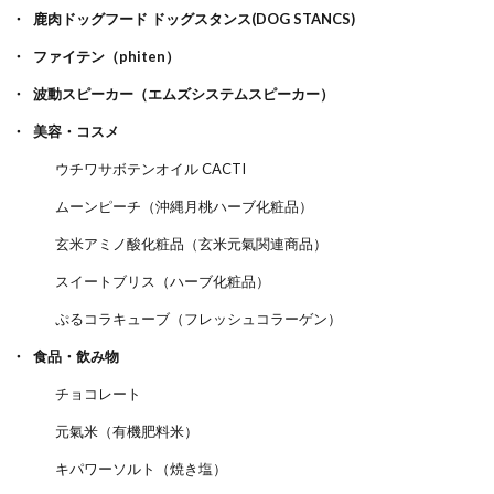
鹿肉ドッグフード ドッグスタンス(DOG STANCS)
ファイテン（phiten）
波動スピーカー（エムズシステムスピーカー）
美容・コスメ
ウチワサボテンオイル CACTI
ムーンピーチ（沖縄月桃ハーブ化粧品）
玄米アミノ酸化粧品（玄米元氣関連商品）
スイートブリス（ハーブ化粧品）
ぷるコラキューブ（フレッシュコラーゲン）
食品・飲み物
チョコレート
元氣米（有機肥料米）
キパワーソルト（焼き塩）