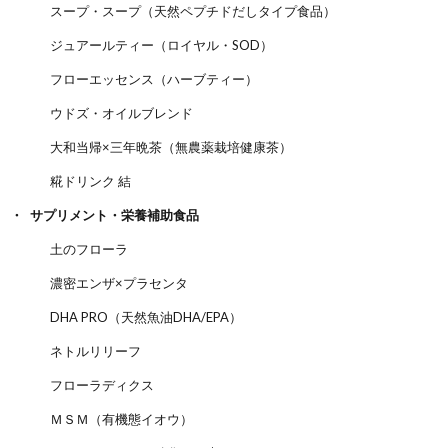
スープ・スープ（天然ペプチドだしタイプ食品）
ジュアールティー（ロイヤル・SOD）
フローエッセンス（ハーブティー）
ウドズ・オイルブレンド
大和当帰×三年晩茶（無農薬栽培健康茶）
糀ドリンク 結
サプリメント・栄養補助食品
土のフローラ
濃密エンザ×プラセンタ
DHA PRO（天然魚油DHA/EPA）
ネトルリリーフ
フローラディクス
ＭＳＭ（有機態イオウ）