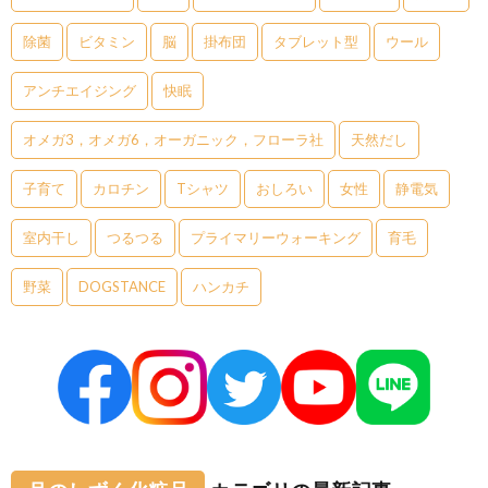
除菌
ビタミン
脳
掛布団
タブレット型
ウール
アンチエイジング
快眠
オメガ3，オメガ6，オーガニック，フローラ社
天然だし
子育て
カロチン
Tシャツ
おしろい
女性
静電気
室内干し
つるつる
プライマリーウォーキング
育毛
野菜
DOGSTANCE
ハンカチ