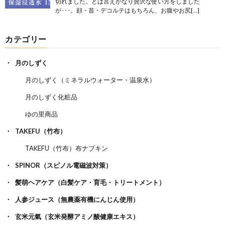
切れました。とは言えかなり贅沢な使い方をしました
が･･･。顔・首・デコルテはもちろん、お腹やお尻[…]
カテゴリー
月のしずく
月のしずく（ミネラルウォーター・温泉水）
月のしずく化粧品
ゆの里商品
TAKEFU（竹布）
TAKEFU（竹布）布ナプキン
SPINOR（スピノル電磁波対策）
髪萌ヘアケア（白髪ケア・育毛・トリートメント）
人参ジュース（無農薬有機にんじん使用）
玄米元氣（玄米発酵アミノ酸健康エキス）