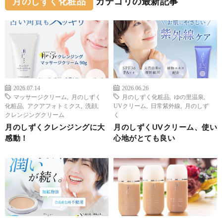
月のしずく化粧品
カテゴリの最新記事
2026.07.14
2026.06.26
マッサージクリーム
,
月のしずく
月のしずく化粧品
,
ゆの里温泉
,
化粧品
,
アクアフォトミクス
,
洗顔
,
UVクリーム
,
日常紫外線
,
月のしず
クレンジングクリーム
く
月のしずくクレンジングに大
月のしずくUVクリーム、使い
感動！
心地がとても良い