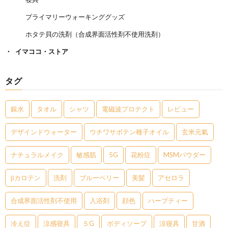
プライマリーウォーキンググッズ
ホタテ貝の洗剤（合成界面活性剤不使用洗剤）
イマココ・ストア
タグ
銀水
タオル
シャツ
電磁波プロテクト
レビュー
デザインドウォーター
ウチワサボテン種子オイル
玄米元氣
ナチュラルメイク
敏感肌
5G
花粉症
MSMパウダー
βカロテン
洗剤
ブルーベリー
美髪
アセロラ
合成界面活性剤不使用
入浴剤
顔色
ハーブティー
冷え症
涼感寝具
５G
ボディソープ
涼寝具
甘酒