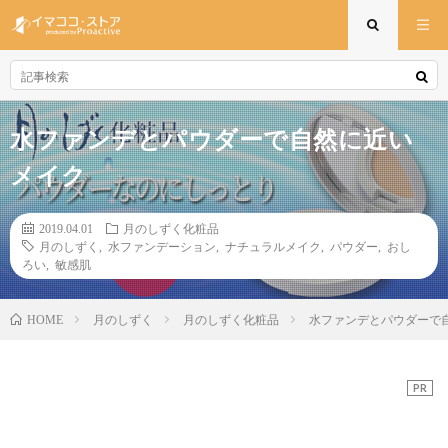
水ファンデとパウダーで自然に近い
メイク
2019.04.01
月のしずく化粧品
月のしずく
,
水ファンデーション
,
ナチュラルメイク
,
パウダー
,
おし
ろい
,
敏感肌
月のしずく
月のしずく化粧品
水ファンデとパウダーで
HOME
PR