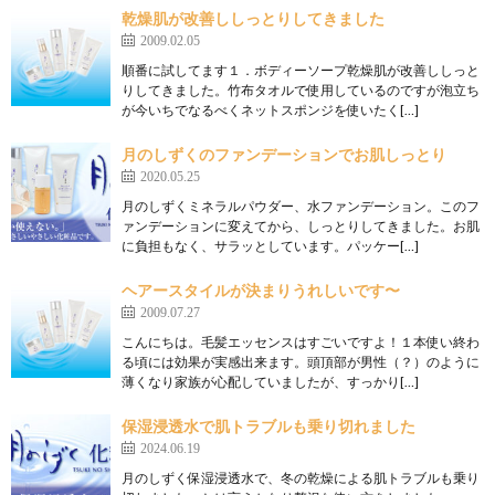
乾燥肌が改善ししっとりしてきました
2009.02.05
順番に試してます１．ボディーソープ乾燥肌が改善ししっと
りしてきました。竹布タオルで使用しているのですが泡立ち
が今いちでなるべくネットスポンジを使いたく[…]
月のしずくのファンデーションでお肌しっとり
2020.05.25
月のしずくミネラルパウダー、水ファンデーション。このフ
ァンデーションに変えてから、しっとりしてきました。お肌
に負担もなく、サラッとしています。パッケー[…]
ヘアースタイルが決まりうれしいです〜
2009.07.27
こんにちは。毛髪エッセンスはすごいですよ！１本使い終わ
る頃には効果が実感出来ます。頭頂部が男性（？）のように
薄くなり家族が心配していましたが、すっかり[…]
保湿浸透水で肌トラブルも乗り切れました
2024.06.19
月のしずく保湿浸透水で、冬の乾燥による肌トラブルも乗り