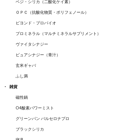
ベジ・シリカ（二酸化ケイ素）
ＯＰＣ（抗酸化物質・ポリフェノール）
ビヨンド・プロバイオ
プロミネラル（マルチミネラルサプリメント）
ヴァイタシナジー
ピュアシナジー（青汁）
玄米ギャバ
ふし満
雑貨
磁性鍋
O4酸素パワーミスト
グリーンパン バルセロナプロ
ブラックシリカ
寝具