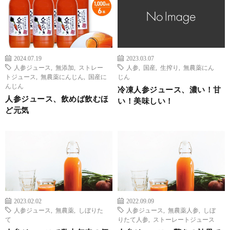
2024.07.19
2023.03.07
人参ジュース
,
無添加
,
ストレー
人参
,
国産
,
生搾り
,
無農薬にん
トジュース
,
無農薬にんじん
,
国産に
じん
んじん
冷凍人参ジュース、濃い！甘
人参ジュース、飲めば飲むほ
い！美味しい！
ど元気
2023.02.02
2022.09.09
人参ジュース
,
無農薬
,
しぼりた
人参ジュース
,
無農薬人参
,
しぼ
て
りたて人参
,
ストーレートジュース