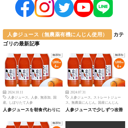
人参ジュース（無農薬有機にんじん使用）
カテ
ゴリの最新記事
2024.10.11
2024.07.31
人参ジュース
,
人参
,
無添加
,
国
人参ジュース
,
ストレートジュー
産
,
しぼりたて人参
ス
,
無農薬にんじん
,
国産にんじん
人参ジュースを朝食代わりに
人参ジュースで少しずつ改善