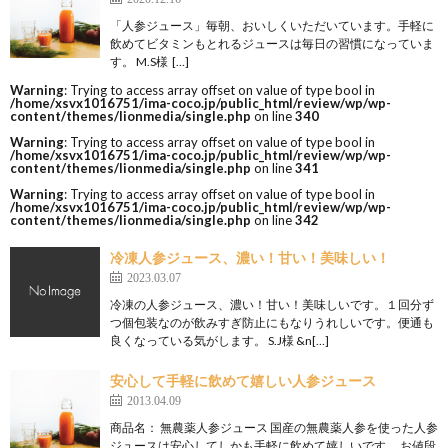
「人参ジュース」毎朝、おいしくいただいています。手軽に
飲めてビタミンもとれるジュースは毎日の習慣になっていま
す。 M.S様 […]
Warning
: Trying to access array offset on value of type bool in
/home/xsvx1016751/ima-coco.jp/public_html/review/wp/wp-
content/themes/lionmedia/single.php
on line
340
Warning
: Trying to access array offset on value of type bool in
/home/xsvx1016751/ima-coco.jp/public_html/review/wp/wp-
content/themes/lionmedia/single.php
on line
341
Warning
: Trying to access array offset on value of type bool in
/home/xsvx1016751/ima-coco.jp/public_html/review/wp/wp-
content/themes/lionmedia/single.php
on line
342
冷凍人参ジュース、濃い！甘い！美味しい！
2023.03.07
冷凍の人参ジュース、濃い！甘い！美味しいです。１回分ず
つ個包装なのが飲みすぎ防止にもなりうれしいです。便通も
良くなっている気がします。 S.J様 &n[…]
安心して手軽に飲めて嬉しい人参ジュース
2013.04.09
商品名： 無農薬人参ジュース 国産の無農薬人参を使った人参
ジュースは安心してしかも手軽に飲めて嬉しいです。 お値段