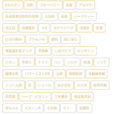
βカロテン
洗剤
ブルーベリー
美髪
アセロラ
合成界面活性剤不使用
入浴剤
顔色
ハーブティー
冷え症
涼感寝具
５G
ボディソープ
涼寝具
甘酒
ひざの痛み
プラセンタ
鹿肉
肌に安心
電磁波対策グッズ
天然麻
しぼりたて
エンザミン
リネン
耳鳴り
ドイツ
コリ
シルク
快適
くつ下
歯磨き剤
パワーミストO4
土鍋
南部鉄器
光触媒搭載
ノンヘム鉄
足
ショール
あかぎれ
カカオ
超高性能
石田屋
ハーブ，ビタミン
三年番茶
食塩無添加
赤ちゃん
ビタミンA
七分袖
ラミ―
抗菌性