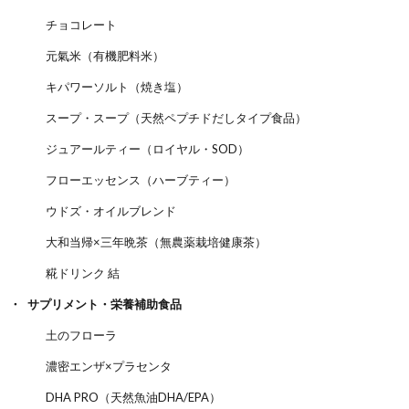
チョコレート
元氣米（有機肥料米）
キパワーソルト（焼き塩）
スープ・スープ（天然ペプチドだしタイプ食品）
ジュアールティー（ロイヤル・SOD）
フローエッセンス（ハーブティー）
ウドズ・オイルブレンド
大和当帰×三年晩茶（無農薬栽培健康茶）
糀ドリンク 結
サプリメント・栄養補助食品
土のフローラ
濃密エンザ×プラセンタ
DHA PRO（天然魚油DHA/EPA）