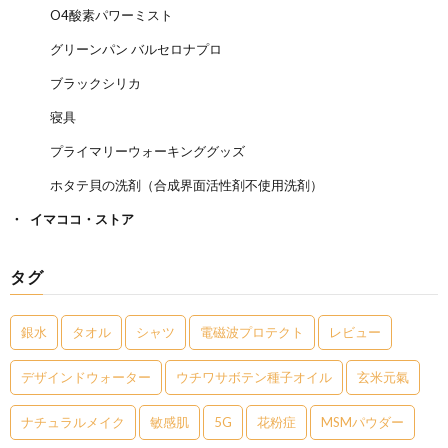
O4酸素パワーミスト
グリーンパン バルセロナプロ
ブラックシリカ
寝具
プライマリーウォーキンググッズ
ホタテ貝の洗剤（合成界面活性剤不使用洗剤）
イマココ・ストア
タグ
銀水
タオル
シャツ
電磁波プロテクト
レビュー
デザインドウォーター
ウチワサボテン種子オイル
玄米元氣
ナチュラルメイク
敏感肌
5G
花粉症
MSMパウダー