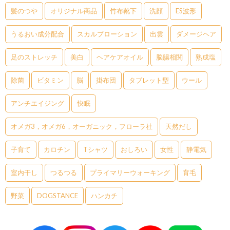
髪のつや
オリジナル商品
竹布靴下
洗顔
ES波形
うるおい成分配合
スカルプローション
出雲
ダメージヘア
足のストレッチ
美白
ヘアケアオイル
脳腸相関
熟成塩
除菌
ビタミン
脳
掛布団
タブレット型
ウール
アンチエイジング
快眠
オメガ3，オメガ6，オーガニック，フローラ社
天然だし
子育て
カロチン
Tシャツ
おしろい
女性
静電気
室内干し
つるつる
プライマリーウォーキング
育毛
野菜
DOGSTANCE
ハンカチ