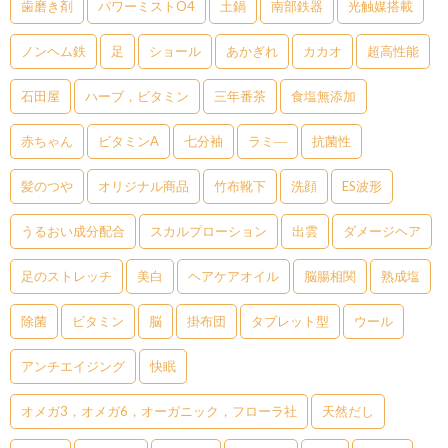
歯磨き剤
パワーミストO4
土鍋
南部鉄器
光触媒搭載
ノンヘム鉄
足
ショール
あかぎれ
カカオ
超高性能
石田屋
ハーブ，ビタミン
三年番茶
食塩無添加
赤ちゃん
ビタミンA
七分袖
ラミ―
抗菌性
髪のつや
オリジナル商品
竹布靴下
洗顔
ES波形
うるおい成分配合
スカルプローション
出雲
ダメージヘア
足のストレッチ
美白
ヘアケアオイル
脳腸相関
熟成塩
除菌
ビタミン
脳
掛布団
タブレット型
ウール
アンチエイジング
快眠
オメガ3，オメガ6，オーガニック，フローラ社
天然だし