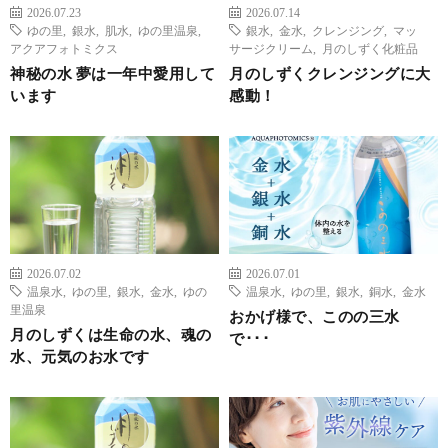
2026.07.23
2026.07.14
ゆの里
,
銀水
,
肌水
,
ゆの里温泉
,
銀水
,
金水
,
クレンジング
,
マッ
アクアフォトミクス
サージクリーム
,
月のしずく化粧品
神秘の水 夢は一年中愛用して
月のしずくクレンジングに大
います
感動！
2026.07.02
2026.07.01
温泉水
,
ゆの里
,
銀水
,
金水
,
ゆの
温泉水
,
ゆの里
,
銀水
,
銅水
,
金水
里温泉
おかげ様で、このの三水
月のしずくは生命の水、魂の
で･･･
水、元気のお水です