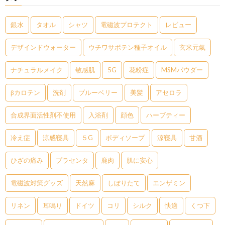
銀水
タオル
シャツ
電磁波プロテクト
レビュー
デザインドウォーター
ウチワサボテン種子オイル
玄米元氣
ナチュラルメイク
敏感肌
5G
花粉症
MSMパウダー
βカロテン
洗剤
ブルーベリー
美髪
アセロラ
合成界面活性剤不使用
入浴剤
顔色
ハーブティー
冷え症
涼感寝具
５G
ボディソープ
涼寝具
甘酒
ひざの痛み
プラセンタ
鹿肉
肌に安心
電磁波対策グッズ
天然麻
しぼりたて
エンザミン
リネン
耳鳴り
ドイツ
コリ
シルク
快適
くつ下