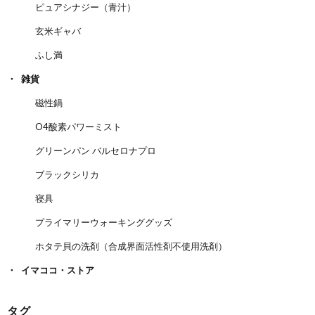
ピュアシナジー（青汁）
玄米ギャバ
ふし満
雑貨
磁性鍋
O4酸素パワーミスト
グリーンパン バルセロナプロ
ブラックシリカ
寝具
プライマリーウォーキンググッズ
ホタテ貝の洗剤（合成界面活性剤不使用洗剤）
イマココ・ストア
タグ