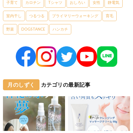
子育て
カロチン
Tシャツ
おしろい
女性
静電気
室内干し
つるつる
プライマリーウォーキング
育毛
野菜
DOGSTANCE
ハンカチ
月のしずく
カテゴリの最新記事