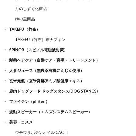
月のしずく化粧品
ゆの里商品
TAKEFU（竹布）
TAKEFU（竹布）布ナプキン
SPINOR（スピノル電磁波対策）
髪萌ヘアケア（白髪ケア・育毛・トリートメント）
人参ジュース（無農薬有機にんじん使用）
玄米元氣（玄米発酵アミノ酸健康エキス）
鹿肉ドッグフード ドッグスタンス(DOG STANCS)
ファイテン（phiten）
波動スピーカー（エムズシステムスピーカー）
美容・コスメ
ウチワサボテンオイル CACTI