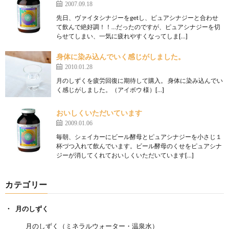
2007.09.18
先日、ヴァイタシナジーをgetし、ピュアシナジーと合わせ
て飲んで絶好調！！…だったのですが、ピュアシナジーを切
らせてしまい、一気に疲れやすくなってしま[…]
身体に染み込んでいく感じがしました。
2010.01.28
月のしずくを疲労回復に期待して購入。 身体に染み込んでい
く感じがしました。（アイボウ 様）[…]
おいしくいただいています
2009.01.06
毎朝、シェイカーにビール酵母とピュアシナジーを小さじ１
杯づつ入れて飲んでいます。ビール酵母のくせをピュアシナ
ジーが消してくれておいしくいただいています[…]
カテゴリー
月のしずく
月のしずく（ミネラルウォーター・温泉水）