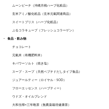
ムーンピーチ（沖縄月桃ハーブ化粧品）
玄米アミノ酸化粧品（玄米元氣関連商品）
スイートブリス（ハーブ化粧品）
ぷるコラキューブ（フレッシュコラーゲン）
食品・飲み物
チョコレート
元氣米（有機肥料米）
キパワーソルト（焼き塩）
スープ・スープ（天然ペプチドだしタイプ食品）
ジュアールティー（ロイヤル・SOD）
フローエッセンス（ハーブティー）
ウドズ・オイルブレンド
大和当帰×三年晩茶（無農薬栽培健康茶）