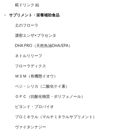
糀ドリンク 結
サプリメント・栄養補助食品
土のフローラ
濃密エンザ×プラセンタ
DHA PRO（天然魚油DHA/EPA）
ネトルリリーフ
フローラディクス
ＭＳＭ（有機態イオウ）
ベジ・シリカ（二酸化ケイ素）
ＯＰＣ（抗酸化物質・ポリフェノール）
ビヨンド・プロバイオ
プロミネラル（マルチミネラルサプリメント）
ヴァイタシナジー