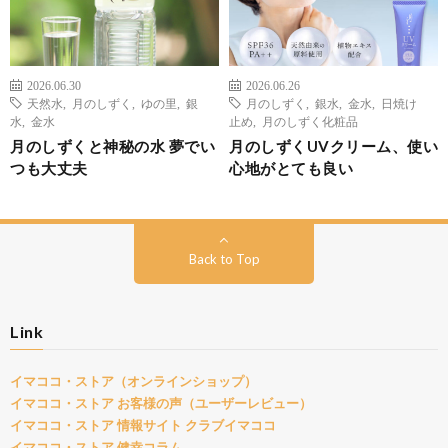
2026.06.30
2026.06.26
天然水
,
月のしずく
,
ゆの里
,
銀
月のしずく
,
銀水
,
金水
,
日焼け
水
,
金水
止め
,
月のしずく化粧品
月のしずくと神秘の水 夢でい
月のしずくUVクリーム、使い
つも大丈夫
心地がとても良い
Back to Top
Link
イマココ・ストア（オンラインショップ）
イマココ・ストア お客様の声（ユーザーレビュー）
イマココ・ストア 情報サイト クラブイマココ
イマココ・ストア 健幸コラム