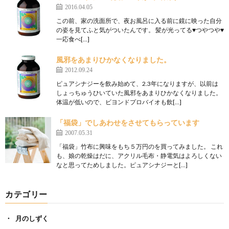
2016.04.05
この前、家の洗面所で、夜お風呂に入る前に鏡に映った自分
の姿を見てふと気がついたんです。 髪が光ってる♥つやつや♥
一応食べ[…]
風邪をあまりひかなくなりました。
2012.09.24
ピュアシナジーを飲み始めて、2.3年になりますが、以前は
しょっちゅうひいていた風邪をあまりひかなくなりました。
体温が低いので、ビヨンドプロバイオも飲[…]
「福袋」でしあわせをさせてもらっています
2007.05.31
「福袋」竹布に興味をもち５万円のを買ってみました。 これ
も、娘の乾燥はだに、アクリル毛布・静電気はよろしくない
なと思ってためしました。ピュアシナジーと[…]
カテゴリー
月のしずく