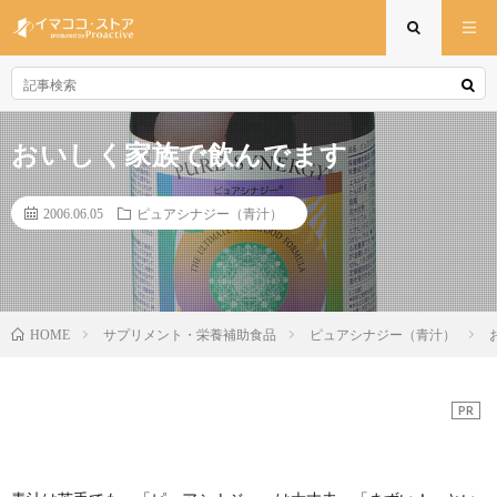
おいしく家族で飲んでます
2006.06.05
ピュアシナジー（青汁）
サプリメント・栄養補助食品
ピュアシナジー（青汁）
HOME
PR