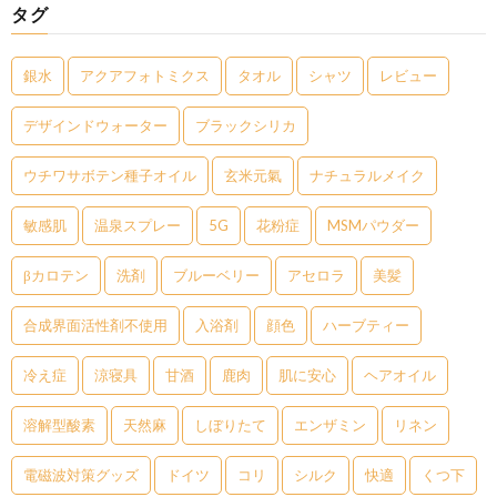
タグ
銀水
アクアフォトミクス
タオル
シャツ
レビュー
デザインドウォーター
ブラックシリカ
ウチワサボテン種子オイル
玄米元氣
ナチュラルメイク
敏感肌
温泉スプレー
5G
花粉症
MSMパウダー
βカロテン
洗剤
ブルーベリー
アセロラ
美髪
合成界面活性剤不使用
入浴剤
顔色
ハーブティー
冷え症
涼寝具
甘酒
鹿肉
肌に安心
ヘアオイル
溶解型酸素
天然麻
しぼりたて
エンザミン
リネン
電磁波対策グッズ
ドイツ
コリ
シルク
快適
くつ下