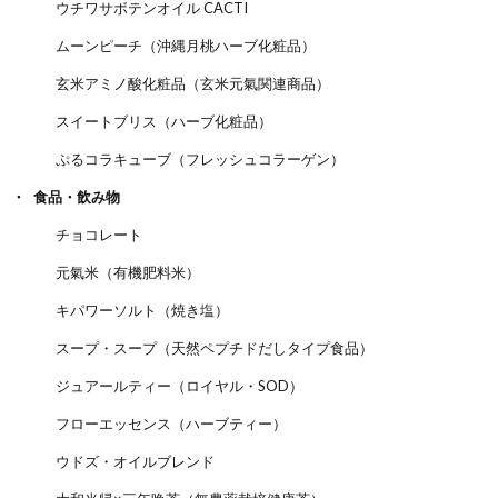
ウチワサボテンオイル CACTI
ムーンピーチ（沖縄月桃ハーブ化粧品）
玄米アミノ酸化粧品（玄米元氣関連商品）
スイートブリス（ハーブ化粧品）
ぷるコラキューブ（フレッシュコラーゲン）
食品・飲み物
チョコレート
元氣米（有機肥料米）
キパワーソルト（焼き塩）
スープ・スープ（天然ペプチドだしタイプ食品）
ジュアールティー（ロイヤル・SOD）
フローエッセンス（ハーブティー）
ウドズ・オイルブレンド