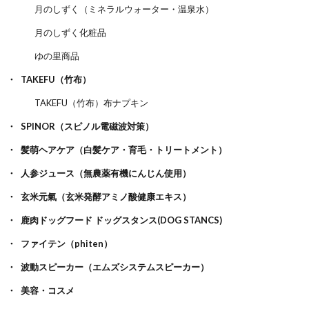
月のしずく（ミネラルウォーター・温泉水）
月のしずく化粧品
ゆの里商品
TAKEFU（竹布）
TAKEFU（竹布）布ナプキン
SPINOR（スピノル電磁波対策）
髪萌ヘアケア（白髪ケア・育毛・トリートメント）
人参ジュース（無農薬有機にんじん使用）
玄米元氣（玄米発酵アミノ酸健康エキス）
鹿肉ドッグフード ドッグスタンス(DOG STANCS)
ファイテン（phiten）
波動スピーカー（エムズシステムスピーカー）
美容・コスメ