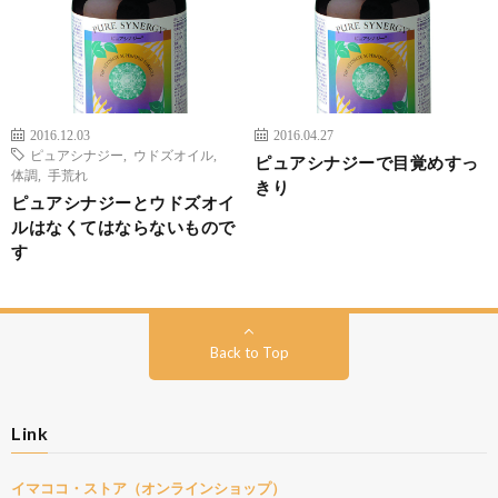
2016.12.03
2016.04.27
ピュアシナジー
,
ウドズオイル
,
ピュアシナジーで目覚めすっ
体調
,
手荒れ
きり
ピュアシナジーとウドズオイ
ルはなくてはならないもので
す
Back to Top
Link
イマココ・ストア（オンラインショップ）