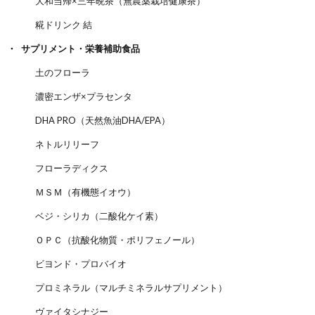
大和当帰×三年晩茶（無農薬栽培健康茶）
糀ドリンク 結
サプリメント・栄養補助食品
土のフローラ
濃密エンザ×プラセンタ
DHA PRO（天然魚油DHA/EPA）
ネトルリリーフ
フローラディクス
ＭＳＭ（有機態イオウ）
ベジ・シリカ（二酸化ケイ素）
ＯＰＣ（抗酸化物質・ポリフェノール）
ビヨンド・プロバイオ
プロミネラル（マルチミネラルサプリメント）
ヴァイタシナジー