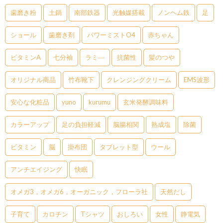
歯磨き粉
土鍋
南部鉄器
光触媒搭載
ノンヘム鉄
足
ショール
歯磨き剤
パワーミストO4
赤ちゃん
ビタミンA
七分袖
ラミ―
抗菌性
髪のつや
オリジナル商品
竹布靴下
クレンジングクリーム
EMS波形
安心な化粧品
yuno
kurumu
玄米発酵調味料
カラーアップ
足の負担軽減
脳腸相関
熟成塩
除菌
ビタミン
脳
掛布団
タブレット型
ウール
アンチエイジング
快眠
オメガ3，オメガ6，オーガニック，フローラ社
天然だし
子育て
カロチン
Tシャツ
おしろい
女性
静電気