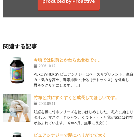
produced by Proactive
関連する記事
今頃では以前とかわらぬ食欲です。
2006.10.17
PURE SYNERGY ピュアシナジーはベースサプリメント、生命
力・気力を高め、毒素排泄・浄化（デトックス）を促進し、
思考をクリアにします。 […]
竹布と共にすくすくと成長してほしいです。
2009.09.11
妊娠を機に竹布シリーズを使いはじめました。 毛布に始まり
タオル、マスク、Ｔシャツ、くつ下・・・と我が家には竹布
があふれています。 今年5月、無事に長女[…]
ピュアシナジーで髪にハリがでて太く