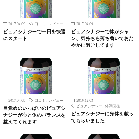
2017.04.09
口コミ
,
レビュー
2017.04.09
ピュアシナジーで一日を快適
ビュアシナジーで体がシャ
にスタート
ン、気持ちも落ち着いておだ
やかに過ごしてます
2017.04.09
口コミ
,
レビュー
2016.12.03
ピュアシナジー
,
体調回復
目覚めのいっぱいのビュアシ
ピュアシナジーに身体を救っ
ナジーが心と体のバランスを
てもらいました
整えてくれます