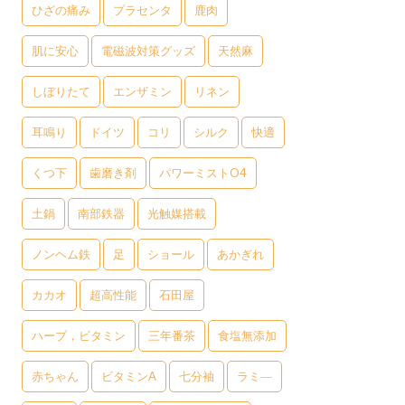
ひざの痛み
プラセンタ
鹿肉
肌に安心
電磁波対策グッズ
天然麻
しぼりたて
エンザミン
リネン
耳鳴り
ドイツ
コリ
シルク
快適
くつ下
歯磨き剤
パワーミストO4
土鍋
南部鉄器
光触媒搭載
ノンヘム鉄
足
ショール
あかぎれ
カカオ
超高性能
石田屋
ハーブ，ビタミン
三年番茶
食塩無添加
赤ちゃん
ビタミンA
七分袖
ラミ―