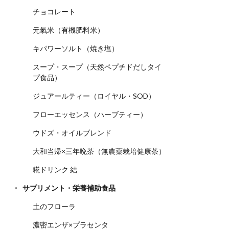
チョコレート
元氣米（有機肥料米）
キパワーソルト（焼き塩）
スープ・スープ（天然ペプチドだしタイ
プ食品）
ジュアールティー（ロイヤル・SOD）
フローエッセンス（ハーブティー）
ウドズ・オイルブレンド
大和当帰×三年晩茶（無農薬栽培健康茶）
糀ドリンク 結
サプリメント・栄養補助食品
土のフローラ
濃密エンザ×プラセンタ