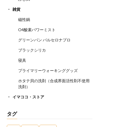
雑貨
磁性鍋
O4酸素パワーミスト
グリーンパン バルセロナプロ
ブラックシリカ
寝具
プライマリーウォーキンググッズ
ホタテ貝の洗剤（合成界面活性剤不使用
洗剤）
イマココ・ストア
タグ