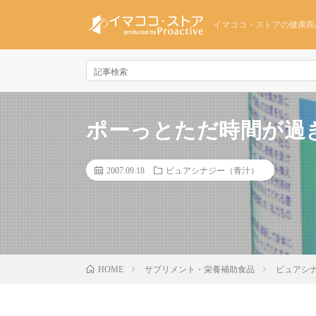
イマココ・ストアの健康商
ポーっとただ時間が過
2007.09.18
ピュアシナジー（青汁）
サプリメント・栄養補助食品
ピュアシ
HOME