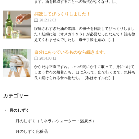
ます。油を摂取することへの抵抗がなくなり、[…]
拝読してびっくりしました！
2012.12.03
誤解されすぎた油の常識、の冊子を拝読してびっくりしまし
た！妊婦に油（オメガ３＆６）が必要だったなんて！ 誰も教
えてくれませんでしたし、母子手帳を始め、[…]
自分にあっているものなら続きます。
2014.08.12
からだは正直ですね。いつの間にか手に取って、身につけて
しまう竹布の肌着たち。 口に入って、出て行くまで、気持ち
良く続けられる食べ物たち。（私はオイルだ[…]
カテゴリー
月のしずく
月のしずく（ミネラルウォーター・温泉水）
月のしずく化粧品