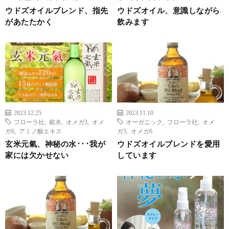
ウドズオイルブレンド、指先
ウドズオイル、意識しながら
があたたかく
飲みます
2023.12.25
2023.11.10
フローラ社
,
銀水
,
オメガ3
,
オメ
オーガニック
,
フローラ社
,
オメ
ガ6
,
アミノ酸エキス
ガ3
,
オメガ6
玄米元氣、神秘の水･･･我が
ウドズオイルブレンドを愛用
家には欠かせない
しています