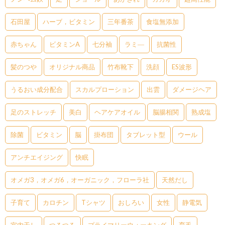
石田屋
ハーブ，ビタミン
三年番茶
食塩無添加
赤ちゃん
ビタミンA
七分袖
ラミ―
抗菌性
髪のつや
オリジナル商品
竹布靴下
洗顔
ES波形
うるおい成分配合
スカルプローション
出雲
ダメージヘア
足のストレッチ
美白
ヘアケアオイル
脳腸相関
熟成塩
除菌
ビタミン
脳
掛布団
タブレット型
ウール
アンチエイジング
快眠
オメガ3，オメガ6，オーガニック，フローラ社
天然だし
子育て
カロチン
Tシャツ
おしろい
女性
静電気