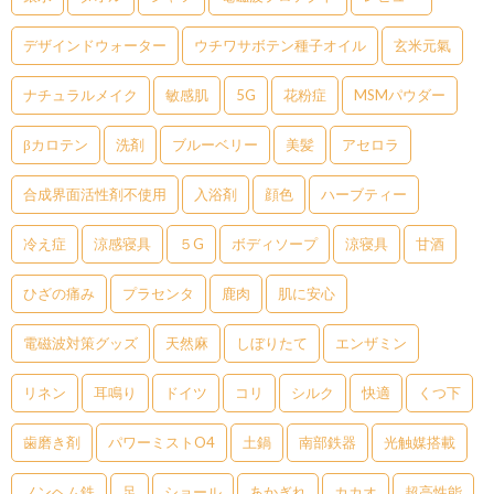
デザインドウォーター
ウチワサボテン種子オイル
玄米元氣
ナチュラルメイク
敏感肌
5G
花粉症
MSMパウダー
βカロテン
洗剤
ブルーベリー
美髪
アセロラ
合成界面活性剤不使用
入浴剤
顔色
ハーブティー
冷え症
涼感寝具
５G
ボディソープ
涼寝具
甘酒
ひざの痛み
プラセンタ
鹿肉
肌に安心
電磁波対策グッズ
天然麻
しぼりたて
エンザミン
リネン
耳鳴り
ドイツ
コリ
シルク
快適
くつ下
歯磨き剤
パワーミストO4
土鍋
南部鉄器
光触媒搭載
ノンヘム鉄
足
ショール
あかぎれ
カカオ
超高性能