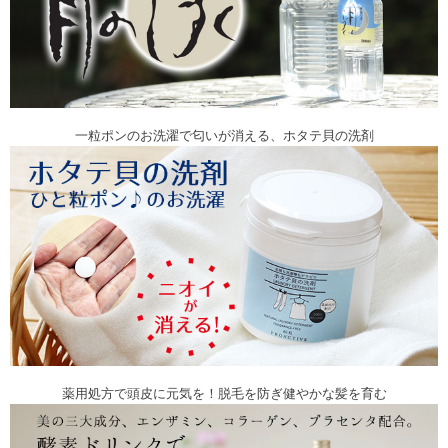
一粒ポンのお洗濯で匂いが消える、ホタテ貝の洗剤
薬用処方で頭皮に元気を！脱毛を防ぎ健やかな髪を育む