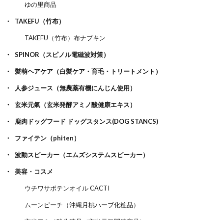
ゆの里商品
TAKEFU（竹布）
TAKEFU（竹布）布ナプキン
SPINOR（スピノル電磁波対策）
髪萌ヘアケア（白髪ケア・育毛・トリートメント）
人参ジュース（無農薬有機にんじん使用）
玄米元氣（玄米発酵アミノ酸健康エキス）
鹿肉ドッグフード ドッグスタンス(DOG STANCS)
ファイテン（phiten）
波動スピーカー（エムズシステムスピーカー）
美容・コスメ
ウチワサボテンオイル CACTI
ムーンピーチ（沖縄月桃ハーブ化粧品）