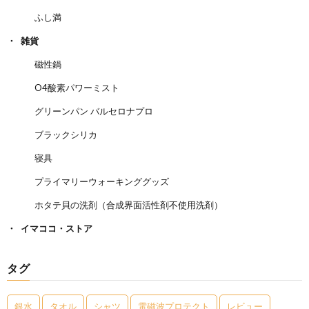
ふし満
雑貨
磁性鍋
O4酸素パワーミスト
グリーンパン バルセロナプロ
ブラックシリカ
寝具
プライマリーウォーキンググッズ
ホタテ貝の洗剤（合成界面活性剤不使用洗剤）
イマココ・ストア
タグ
銀水
タオル
シャツ
電磁波プロテクト
レビュー