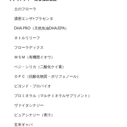
土のフローラ
濃密エンザ×プラセンタ
DHA PRO（天然魚油DHA/EPA）
ネトルリリーフ
フローラディクス
ＭＳＭ（有機態イオウ）
ベジ・シリカ（二酸化ケイ素）
ＯＰＣ（抗酸化物質・ポリフェノール）
ビヨンド・プロバイオ
プロミネラル（マルチミネラルサプリメント）
ヴァイタシナジー
ピュアシナジー（青汁）
玄米ギャバ