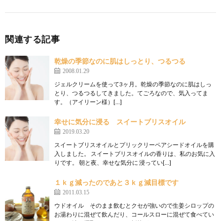
関連する記事
乾燥の季節なのに肌はしっとり、つるつる
2008.01.29
ジェルクリームを使って3ヶ月。乾燥の季節なのに肌はしっ
とり、つるつるしてきました。てごろなので、気入ってま
す。（アイリーン様）[…]
幸せに気分に浸る スイートブリスオイル
2019.03.20
スイートブリスオイルとプリックリーペアシードオイルを購
入しました。 スイートブリスオイルの香りは、私のお気に入
りです。 朝と夜、幸せな気分に 浸ってい[…]
１ｋｇ減ったのであと３ｋｇ減目標です
2011.03.15
ウドオイル そのまま飲むとクセが強いので生姜シロップの
お湯わりに混ぜて飲んだり、コールスローに混ぜて食べてい