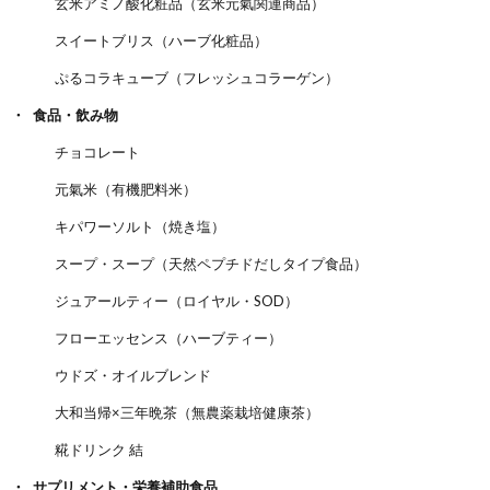
玄米アミノ酸化粧品（玄米元氣関連商品）
スイートブリス（ハーブ化粧品）
ぷるコラキューブ（フレッシュコラーゲン）
食品・飲み物
チョコレート
元氣米（有機肥料米）
キパワーソルト（焼き塩）
スープ・スープ（天然ペプチドだしタイプ食品）
ジュアールティー（ロイヤル・SOD）
フローエッセンス（ハーブティー）
ウドズ・オイルブレンド
大和当帰×三年晩茶（無農薬栽培健康茶）
糀ドリンク 結
サプリメント・栄養補助食品