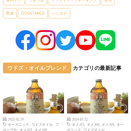
室内干し
つるつる
プライマリーウォーキング
育毛
野菜
DOGSTANCE
ハンカチ
ウドズ・オイルブレンド
カテゴリの最新記事
2025.02.19
2024.03.22
オーガニック
,
ウドズオイル
,
フ
オメガ3
,
オメガ6
,
オメガ9
,
オー
ローラ社
,
オメガ3
,
オメガ6
ガニック
,
ウドズオイル