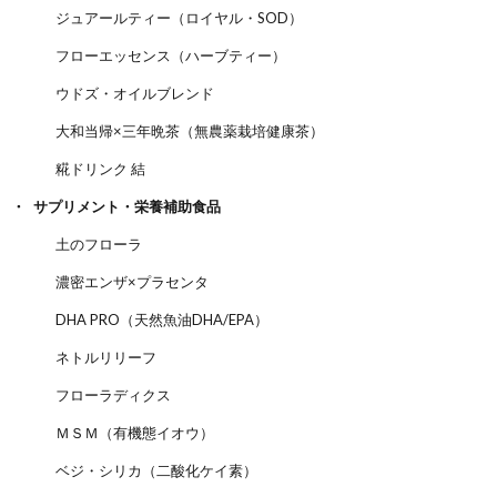
ジュアールティー（ロイヤル・SOD）
フローエッセンス（ハーブティー）
ウドズ・オイルブレンド
大和当帰×三年晩茶（無農薬栽培健康茶）
糀ドリンク 結
サプリメント・栄養補助食品
土のフローラ
濃密エンザ×プラセンタ
DHA PRO（天然魚油DHA/EPA）
ネトルリリーフ
フローラディクス
ＭＳＭ（有機態イオウ）
ベジ・シリカ（二酸化ケイ素）