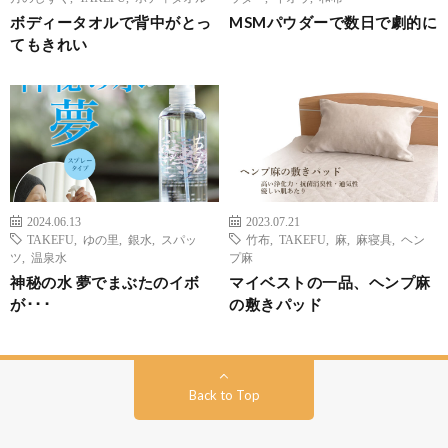
ボディータオルで背中がとっ
MSMパウダーで数日で劇的に
てもきれい
2024.06.13
2023.07.21
TAKEFU
,
ゆの里
,
銀水
,
スパッ
竹布
,
TAKEFU
,
麻
,
麻寝具
,
ヘン
ツ
,
温泉水
プ麻
神秘の水 夢でまぶたのイボ
マイベストの一品、ヘンプ麻
が･･･
の敷きパッド
Back to Top