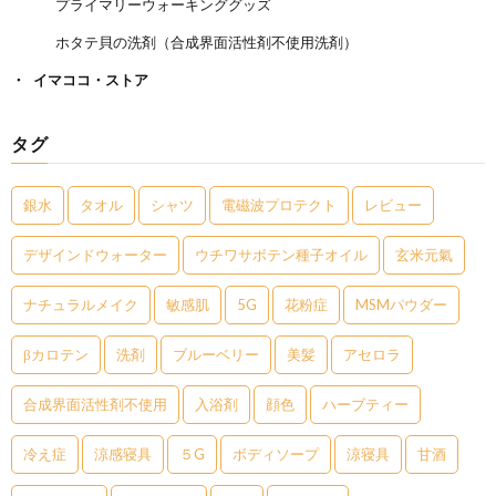
プライマリーウォーキンググッズ
ホタテ貝の洗剤（合成界面活性剤不使用洗剤）
イマココ・ストア
タグ
銀水
タオル
シャツ
電磁波プロテクト
レビュー
デザインドウォーター
ウチワサボテン種子オイル
玄米元氣
ナチュラルメイク
敏感肌
5G
花粉症
MSMパウダー
βカロテン
洗剤
ブルーベリー
美髪
アセロラ
合成界面活性剤不使用
入浴剤
顔色
ハーブティー
冷え症
涼感寝具
５G
ボディソープ
涼寝具
甘酒