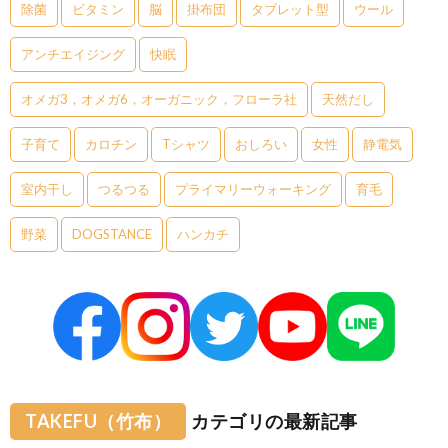
除菌
ビタミン
脳
掛布団
タブレット型
ウール
アンチエイジング
快眠
オメガ3，オメガ6，オーガニック，フローラ社
天然だし
子育て
カロチン
Tシャツ
おしろい
女性
静電気
室内干し
つるつる
プライマリーウォーキング
育毛
野菜
DOGSTANCE
ハンカチ
TAKEFU（竹布）
カテゴリの最新記事