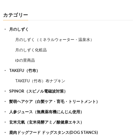
カテゴリー
月のしずく
月のしずく（ミネラルウォーター・温泉水）
月のしずく化粧品
ゆの里商品
TAKEFU（竹布）
TAKEFU（竹布）布ナプキン
SPINOR（スピノル電磁波対策）
髪萌ヘアケア（白髪ケア・育毛・トリートメント）
人参ジュース（無農薬有機にんじん使用）
玄米元氣（玄米発酵アミノ酸健康エキス）
鹿肉ドッグフード ドッグスタンス(DOG STANCS)