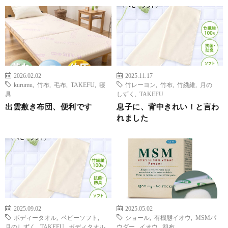
2026.02.02
2025.11.17
kurumu
,
竹布
,
毛布
,
TAKEFU
,
寝
竹レーヨン
,
竹布
,
竹繊維
,
月の
具
しずく
,
TAKEFU
出雲敷き布団、便利です
息子に、背中きれい！と言わ
れました
2025.09.02
2025.05.02
ボディータオル
,
ベビーソフト
,
ショール
,
有機態イオウ
,
MSMパ
月のしずく
,
TAKEFU
,
ボディタオル
ウダー
,
イオウ
,
和布