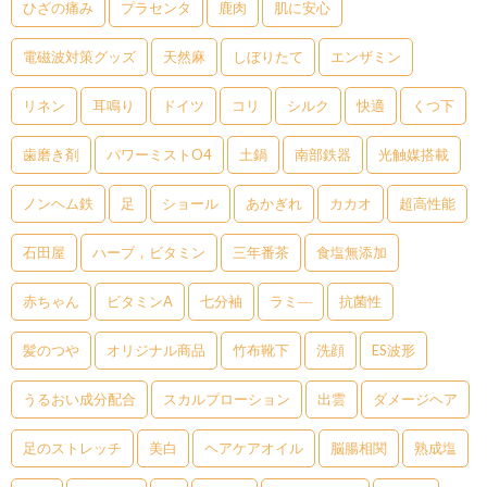
ひざの痛み
プラセンタ
鹿肉
肌に安心
電磁波対策グッズ
天然麻
しぼりたて
エンザミン
リネン
耳鳴り
ドイツ
コリ
シルク
快適
くつ下
歯磨き剤
パワーミストO4
土鍋
南部鉄器
光触媒搭載
ノンヘム鉄
足
ショール
あかぎれ
カカオ
超高性能
石田屋
ハーブ，ビタミン
三年番茶
食塩無添加
赤ちゃん
ビタミンA
七分袖
ラミ―
抗菌性
髪のつや
オリジナル商品
竹布靴下
洗顔
ES波形
うるおい成分配合
スカルプローション
出雲
ダメージヘア
足のストレッチ
美白
ヘアケアオイル
脳腸相関
熟成塩