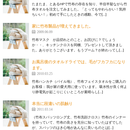
たまたま、とあるHPで竹布の存在を知り、半信半疑ながら竹
布タオルを注文してみました。「とってもやわらかい！気持
ちいい！」初めて手にしたときの感動、今で[…]
家に竹布製品が増えてきました。
2009.06.09
竹布マスク が品切れとのこと。お詫びに？でしょう
か・・、キッチンクロスを同梱、プレゼントして頂きまし
た。ありがとうございます。もうブーム？が終わってし[…]
お風呂後のタオルドライでは、毛がフカフカになり
ます。
2010.03.25
竹布ハンカチ（パイル地）、竹布フェイスタオルをご購入の
お客様： 我が家の愛犬用に使っています。 吸水性が良く何よ
り静電気が起こりにくいところが素晴らし[…]
本当に段違いの肌触り
2011.03.14
（竹布スパッツロング丈、竹布洗顔クロス）竹布のインナー
を持っていて、竹布の良さを充分に知っていたはずでした
が、スパッツのはき心地があんなに良いものとは[…]