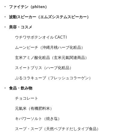
ファイテン（phiten）
波動スピーカー（エムズシステムスピーカー）
美容・コスメ
ウチワサボテンオイル CACTI
ムーンピーチ（沖縄月桃ハーブ化粧品）
玄米アミノ酸化粧品（玄米元氣関連商品）
スイートブリス（ハーブ化粧品）
ぷるコラキューブ（フレッシュコラーゲン）
食品・飲み物
チョコレート
元氣米（有機肥料米）
キパワーソルト（焼き塩）
スープ・スープ（天然ペプチドだしタイプ食品）