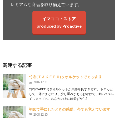
レミアムな商品を取り揃えています。
イマココ・ストア
produced by Proactive
関連する記事
竹布(ＴＡＫＥＦＵ)タオルケットでぐっすり
2016.12.31
竹布(TAKEFU)タオルケットが気持ち良すぎます。 トロっと
して、体にまとわり、少し重みがあるおかげで、動いてズレ
てしまっても、おなかの上には必ずか[…]
初めて手にしたときの感動、今でも覚えています
2008.12.15