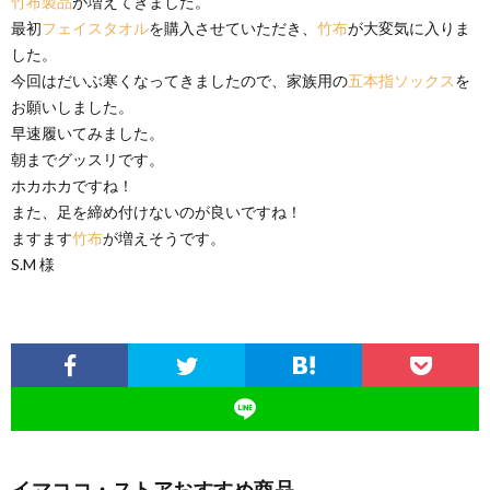
竹布製品
が増えてきました。
最初
フェイスタオル
を購入させていただき、
竹布
が大変気に入りま
した。
今回はだいぶ寒くなってきましたので、家族用の
五本指ソックス
を
お願いしました。
早速履いてみました。
朝までグッスリです。
ホカホカですね！
また、足を締め付けないのが良いですね！
ますます
竹布
が増えそうです。
S.M 様
イマココ・ストアおすすめ商品