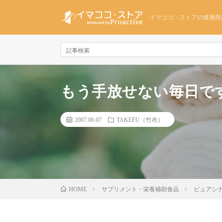
イマココ・ストアの健康商
もう手放せない毎日で
2007.06.07
TAKEFU（竹布）
サプリメント・栄養補助食品
ピュアシ
HOME