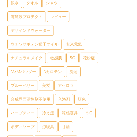
銀水
タオル
シャツ
電磁波プロテクト
レビュー
デザインドウォーター
ウチワサボテン種子オイル
玄米元氣
ナチュラルメイク
敏感肌
5G
花粉症
MSMパウダー
βカロテン
洗剤
ブルーベリー
美髪
アセロラ
合成界面活性剤不使用
入浴剤
顔色
ハーブティー
冷え症
涼感寝具
５G
ボディソープ
涼寝具
甘酒