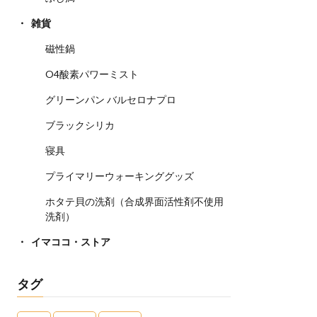
雑貨
磁性鍋
O4酸素パワーミスト
グリーンパン バルセロナプロ
ブラックシリカ
寝具
プライマリーウォーキンググッズ
ホタテ貝の洗剤（合成界面活性剤不使用
洗剤）
イマココ・ストア
タグ