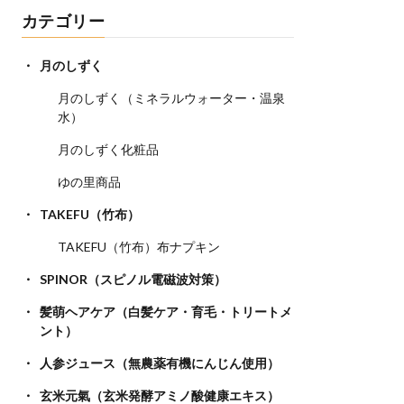
カテゴリー
月のしずく
月のしずく（ミネラルウォーター・温泉
水）
月のしずく化粧品
ゆの里商品
TAKEFU（竹布）
TAKEFU（竹布）布ナプキン
SPINOR（スピノル電磁波対策）
髪萌ヘアケア（白髪ケア・育毛・トリートメ
ント）
人参ジュース（無農薬有機にんじん使用）
玄米元氣（玄米発酵アミノ酸健康エキス）