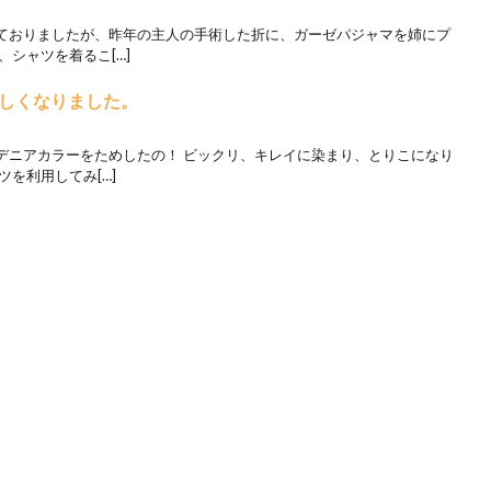
ておりましたが、昨年の主人の手術した折に、ガーゼパジャマを姉にプ
、シャツを着るこ[…]
しくなりました。
デニアカラーをためしたの！ ビックリ、キレイに染まり、とりこになり
を利用してみ[…]