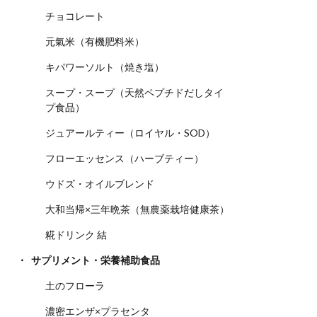
チョコレート
元氣米（有機肥料米）
キパワーソルト（焼き塩）
スープ・スープ（天然ペプチドだしタイ
プ食品）
ジュアールティー（ロイヤル・SOD）
フローエッセンス（ハーブティー）
ウドズ・オイルブレンド
大和当帰×三年晩茶（無農薬栽培健康茶）
糀ドリンク 結
サプリメント・栄養補助食品
土のフローラ
濃密エンザ×プラセンタ