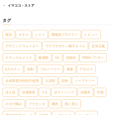
イマココ・ストア
タグ
銀水
タオル
シャツ
電磁波プロテクト
レビュー
デザインドウォーター
ウチワサボテン種子オイル
玄米元氣
ナチュラルメイク
敏感肌
5G
花粉症
MSMパウダー
βカロテン
洗剤
ブルーベリー
美髪
アセロラ
合成界面活性剤不使用
入浴剤
顔色
ハーブティー
冷え症
涼感寝具
５G
ボディソープ
涼寝具
甘酒
ひざの痛み
プラセンタ
鹿肉
肌に安心