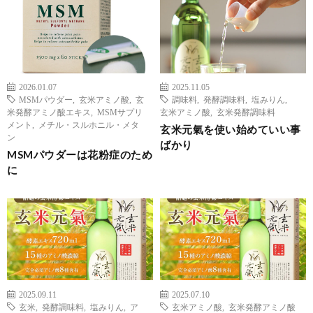
2026.01.07
2025.11.05
MSMパウダー
,
玄米アミノ酸
,
玄
調味料
,
発酵調味料
,
塩みりん
,
米発酵アミノ酸エキス
,
MSMサプリ
玄米アミノ酸
,
玄米発酵調味料
メント
,
メチル・スルホニル・メタ
玄米元氣を使い始めていい事
ン
ばかり
MSMパウダーは花粉症のため
に
2025.09.11
2025.07.10
玄米
,
発酵調味料
,
塩みりん
,
ア
玄米アミノ酸
,
玄米発酵アミノ酸