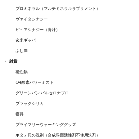
プロミネラル（マルチミネラルサプリメント）
ヴァイタシナジー
ピュアシナジー（青汁）
玄米ギャバ
ふし満
雑貨
磁性鍋
O4酸素パワーミスト
グリーンパン バルセロナプロ
ブラックシリカ
寝具
プライマリーウォーキンググッズ
ホタテ貝の洗剤（合成界面活性剤不使用洗剤）