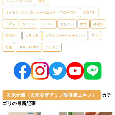
アンチエイジング
快眠
オメガ3，オメガ6，オーガニック，フローラ社
天然だし
子育て
カロチン
Tシャツ
おしろい
女性
静電気
室内干し
つるつる
プライマリーウォーキング
育毛
野菜
DOGSTANCE
ハンカチ
玄米元氣（玄米発酵アミノ酸健康エキス）
カテ
ゴリの最新記事