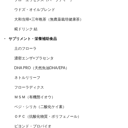
ウドズ・オイルブレンド
大和当帰×三年晩茶（無農薬栽培健康茶）
糀ドリンク 結
サプリメント・栄養補助食品
土のフローラ
濃密エンザ×プラセンタ
DHA PRO（天然魚油DHA/EPA）
ネトルリリーフ
フローラディクス
ＭＳＭ（有機態イオウ）
ベジ・シリカ（二酸化ケイ素）
ＯＰＣ（抗酸化物質・ポリフェノール）
ビヨンド・プロバイオ