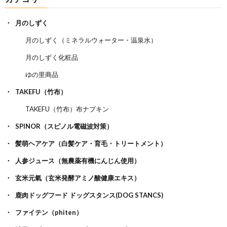
月のしずく
月のしずく（ミネラルウォーター・温泉水）
月のしずく化粧品
ゆの里商品
TAKEFU（竹布）
TAKEFU（竹布）布ナプキン
SPINOR（スピノル電磁波対策）
髪萌ヘアケア（白髪ケア・育毛・トリートメント）
人参ジュース（無農薬有機にんじん使用）
玄米元氣（玄米発酵アミノ酸健康エキス）
鹿肉ドッグフード ドッグスタンス(DOG STANCS)
ファイテン（phiten）