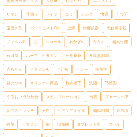
電磁波対策グッズ
天然麻
しぼりたて
エンザミン
リネン
耳鳴り
ドイツ
コリ
シルク
快適
くつ下
歯磨き剤
パワーミストO4
土鍋
南部鉄器
光触媒搭載
ノンヘム鉄
足
ショール
あかぎれ
カカオ
超高性能
石田屋
ハーブ，ビタミン
三年番茶
食塩無添加
赤ちゃん
ビタミンA
七分袖
ラミ―
抗菌性
髪のつや
オリジナル商品
竹布靴下
洗顔
ES波形
うるおい成分配合
スカルプローション
出雲
ダメージヘア
足のストレッチ
美白
ヘアケアオイル
脳腸相関
熟成塩
除菌
ビタミン
脳
掛布団
タブレット型
ウール