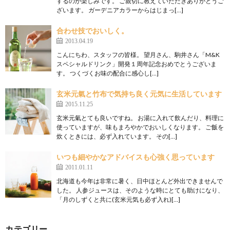
するのが楽しみです。 ご親切に教えていただきありがとうご
ざいます。 ガーデニアカラーからはじまっ[…]
合わせ技でおいしく。
2013.04.19
こんにちわ、スタッフの皆様。 望月さん、駒井さん「M&K
スペシャルドリンク」開発１周年記念おめでとうございま
す。 つくづくお味の配合に感心し[…]
玄米元氣と竹布で気持ち良く元気に生活しています
2015.11.25
玄米元氣とても良いですね。 お湯に入れて飲んだり、料理に
使っていますが、味もまろやかでおいしくなります。 ご飯を
炊くときには、必ず入れています。 その[…]
いつも細やかなアドバイスも心強く思っています
2011.01.11
北海道も今年は非常に暑く、日中ほとんど外出できませんで
した。 人参ジュースは、そのような時にとても助けになり、
「月のしずくと共に(玄米元気も必ず入れ)[…]
カテゴリー