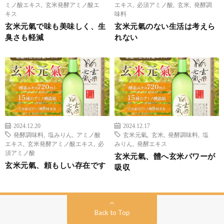
ミノ酸エキス
,
玄米発酵アミノ酸エ
エキス
,
必須アミノ酸
,
玄米
,
発酵調
キス
味料
玄米元氣で味も美味しく、生
玄米元氣のない生活は考えら
臭さも軽減
れない
2024.12.20
2024.12.17
発酵調味料
,
塩みりん
,
アミノ酸
玄米元氣
,
玄米
,
発酵調味料
,
塩
エキス
,
玄米発酵アミノ酸エキス
,
必
みりん
,
発酵エキス
須アミノ酸
玄米元氣、體へ玄米パワーが
玄米元氣、頼もしい存在です
吸収
Back to Top