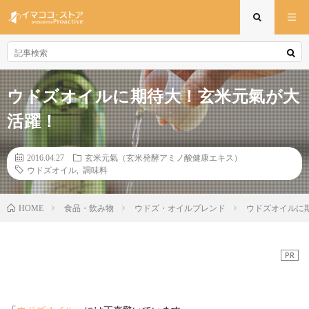
ウドズオイルに期待大！玄米元氣が大
活躍！
2016.04.27
玄米元氣（玄米発酵アミノ酸健康エキス）
ウドズオイル
,
調味料
食品・飲み物
ウドズ・オイルブレンド
ウドズオイルに
HOME
PR