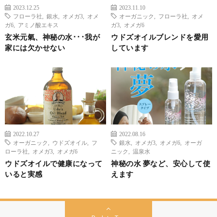
2023.12.25
2023.11.10
フローラ社
,
銀水
,
オメガ3
,
オメ
オーガニック
,
フローラ社
,
オメ
ガ6
,
アミノ酸エキス
ガ3
,
オメガ6
玄米元氣、神秘の水･･･我が
ウドズオイルブレンドを愛用
家には欠かせない
しています
2022.10.27
2022.08.16
オーガニック
,
ウドズオイル
,
フ
銀水
,
オメガ3
,
オメガ6
,
オーガ
ローラ社
,
オメガ3
,
オメガ6
ニック
,
温泉水
ウドズオイルで健康になって
神秘の水 夢など、安心して使
いると実感
えます