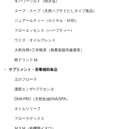
キパワーソルト（焼き塩）
スープ・スープ（天然ペプチドだしタイプ食品）
ジュアールティー（ロイヤル・SOD）
フローエッセンス（ハーブティー）
ウドズ・オイルブレンド
大和当帰×三年晩茶（無農薬栽培健康茶）
糀ドリンク 結
サプリメント・栄養補助食品
土のフローラ
濃密エンザ×プラセンタ
DHA PRO（天然魚油DHA/EPA）
ネトルリリーフ
フローラディクス
ＭＳＭ（有機態イオウ）