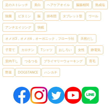
足のストレッチ
美白
ヘアケアオイル
脳腸相関
熟成塩
除菌
ビタミン
脳
掛布団
タブレット型
ウール
アンチエイジング
快眠
オメガ3，オメガ6，オーガニック，フローラ社
天然だし
子育て
カロチン
Tシャツ
おしろい
女性
静電気
室内干し
つるつる
プライマリーウォーキング
育毛
野菜
DOGSTANCE
ハンカチ