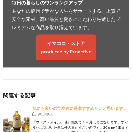
毎日の暮らしのワンランクアップ
あなたの健康で豊かな人生をサポートする、上質で
安全な素材、高い品質と働きにこだわり厳選したプ
レミアムな商品を取り揃えています。
イマココ・ストア
produced by Proactive
関連する記事
肌にも良いので友達に是非すすめたいと思います。
2010.09.08
「ウドズ・オイル」使い始めて４ヶ月ほどになります。すぐ
変化に気づいた事は便の量がすごいのです。30ｃｍ位出ます