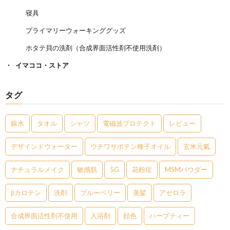
寝具
プライマリーウォーキンググッズ
ホタテ貝の洗剤（合成界面活性剤不使用洗剤）
イマココ・ストア
タグ
銀水
タオル
シャツ
電磁波プロテクト
レビュー
デザインドウォーター
ウチワサボテン種子オイル
玄米元氣
ナチュラルメイク
敏感肌
5G
花粉症
MSMパウダー
βカロテン
洗剤
ブルーベリー
美髪
アセロラ
合成界面活性剤不使用
入浴剤
顔色
ハーブティー