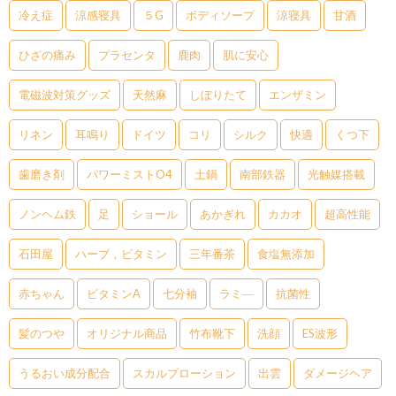
冷え症
涼感寝具
５G
ボディソープ
涼寝具
甘酒
ひざの痛み
プラセンタ
鹿肉
肌に安心
電磁波対策グッズ
天然麻
しぼりたて
エンザミン
リネン
耳鳴り
ドイツ
コリ
シルク
快適
くつ下
歯磨き剤
パワーミストO4
土鍋
南部鉄器
光触媒搭載
ノンヘム鉄
足
ショール
あかぎれ
カカオ
超高性能
石田屋
ハーブ，ビタミン
三年番茶
食塩無添加
赤ちゃん
ビタミンA
七分袖
ラミ―
抗菌性
髪のつや
オリジナル商品
竹布靴下
洗顔
ES波形
うるおい成分配合
スカルプローション
出雲
ダメージヘア