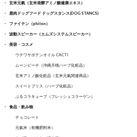
玄米元氣（玄米発酵アミノ酸健康エキス）
鹿肉ドッグフード ドッグスタンス(DOG STANCS)
ファイテン（phiten）
波動スピーカー（エムズシステムスピーカー）
美容・コスメ
ウチワサボテンオイル CACTI
ムーンピーチ（沖縄月桃ハーブ化粧品）
玄米アミノ酸化粧品（玄米元氣関連商品）
スイートブリス（ハーブ化粧品）
ぷるコラキューブ（フレッシュコラーゲン）
食品・飲み物
チョコレート
元氣米（有機肥料米）