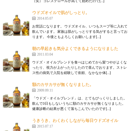
（笑） コレステロールが高くて始めたので[…]
ウドズオイルで肌がしっとり。
2014.05.07
お世話になります。 ウドズオイル、いつもスープ等に入れて
飲んでいます。 家族は肌がしっとりする気がすると言ってお
ります。 今後ともよろしくお願いします[…]
朝の早起きも気分よくできるようになりました
2011.03.04
ウドズ・オイルブレンドを食べはじめてから髪つやがよくな
ったり、視力が上がったりしたので喜んでおります。ストレ
ス性の病気で入院を経験して依頼、なかなか体[…]
額のカサカサが無くなりました。
2009.09.11
「ウドズ・オイルブレンド」は、とてもびっくりしました。
飲んで3日もしないうちに額のカサカサが無くなりました。
健康診断の結果が悪くて落ちこんでいたのです[…]
うきうき、わくわくしながら毎日ウドズオイル
2015.07.17