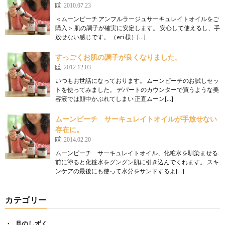
2010.07.23
＜ムーンピーチ アンフルラージュサーキュレイトオイルをご
購入＞ 肌の調子が確実に安定します。 安心して使えるし、手
放せない感じです。 （eri 様）[…]
すっごくお肌の調子が良くなりました。
2012.12.03
いつもお世話になっております。 ムーンピーチのお試しセッ
トを使ってみました。 デパートのカウンターで買うような美
容液では顔中かぶれてしまい 正直ムーン[…]
ムーンピーチ サーキュレイトオイルが手放せない
存在に。
2014.02.20
ムーンピーチ サーキュレイトオイル、化粧水を馴染ませる
前に塗ると化粧水をグングン肌に引き込んでくれます。 スキ
ンケアの最後にも使って水分をサンドするよ[…]
カテゴリー
月のしずく