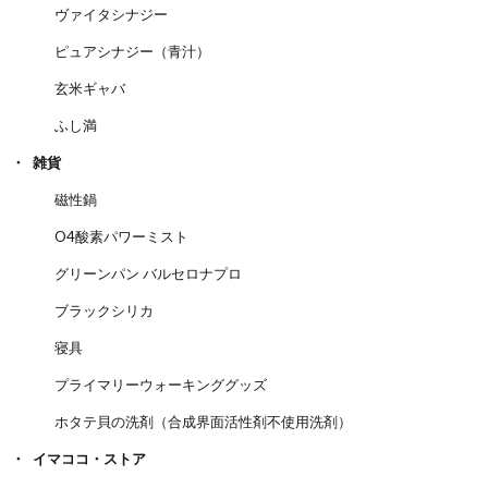
ヴァイタシナジー
ピュアシナジー（青汁）
玄米ギャバ
ふし満
雑貨
磁性鍋
O4酸素パワーミスト
グリーンパン バルセロナプロ
ブラックシリカ
寝具
プライマリーウォーキンググッズ
ホタテ貝の洗剤（合成界面活性剤不使用洗剤）
イマココ・ストア