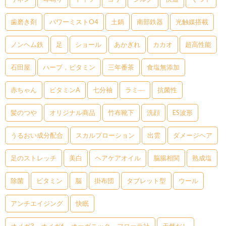
歯磨き剤
パワーミストO4
土鍋
南部鉄器
光触媒搭載
ノンヘム鉄
足
ショール
あかぎれ
カカオ
超高性能
石田屋
ハーブ，ビタミン
三年番茶
食塩無添加
赤ちゃん
ビタミンA
七分袖
ラミ―
抗菌性
髪のつや
オリジナル商品
竹布靴下
洗顔
ES波形
うるおい成分配合
スカルプローション
出雲
ダメージヘア
足のストレッチ
美白
ヘアケアオイル
脳腸相関
熟成塩
除菌
ビタミン
脳
掛布団
タブレット型
ウール
アンチエイジング
快眠