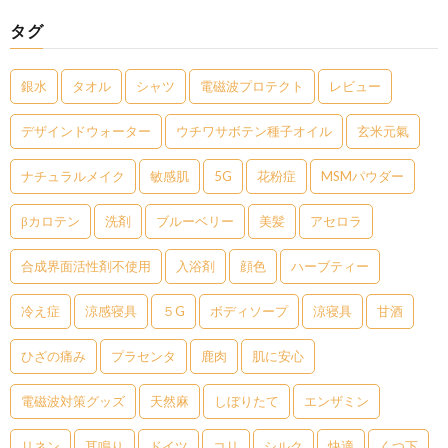
タグ
銀水
タオル
シャツ
電磁波プロテクト
レビュー
デザインドウォーター
ウチワサボテン種子オイル
玄米元氣
ナチュラルメイク
敏感肌
5G
花粉症
MSMパウダー
βカロテン
洗剤
ブルーベリー
美髪
アセロラ
合成界面活性剤不使用
入浴剤
顔色
ハーブティー
冷え症
涼感寝具
５G
ボディソープ
涼寝具
甘酒
ひざの痛み
プラセンタ
鹿肉
肌に安心
電磁波対策グッズ
天然麻
しぼりたて
エンザミン
リネン
耳鳴り
ドイツ
コリ
シルク
快適
くつ下