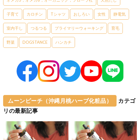
オメガ3，オメガ6，オーガニック，フローラ社
天然だし
子育て
カロチン
Tシャツ
おしろい
女性
静電気
室内干し
つるつる
プライマリーウォーキング
育毛
野菜
DOGSTANCE
ハンカチ
ムーンピーチ（沖縄月桃ハーブ化粧品）
カテゴ
リの最新記事