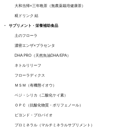
大和当帰×三年晩茶（無農薬栽培健康茶）
糀ドリンク 結
サプリメント・栄養補助食品
土のフローラ
濃密エンザ×プラセンタ
DHA PRO（天然魚油DHA/EPA）
ネトルリリーフ
フローラディクス
ＭＳＭ（有機態イオウ）
ベジ・シリカ（二酸化ケイ素）
ＯＰＣ（抗酸化物質・ポリフェノール）
ビヨンド・プロバイオ
プロミネラル（マルチミネラルサプリメント）