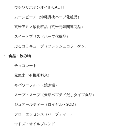
ウチワサボテンオイル CACTI
ムーンピーチ（沖縄月桃ハーブ化粧品）
玄米アミノ酸化粧品（玄米元氣関連商品）
スイートブリス（ハーブ化粧品）
ぷるコラキューブ（フレッシュコラーゲン）
食品・飲み物
チョコレート
元氣米（有機肥料米）
キパワーソルト（焼き塩）
スープ・スープ（天然ペプチドだしタイプ食品）
ジュアールティー（ロイヤル・SOD）
フローエッセンス（ハーブティー）
ウドズ・オイルブレンド