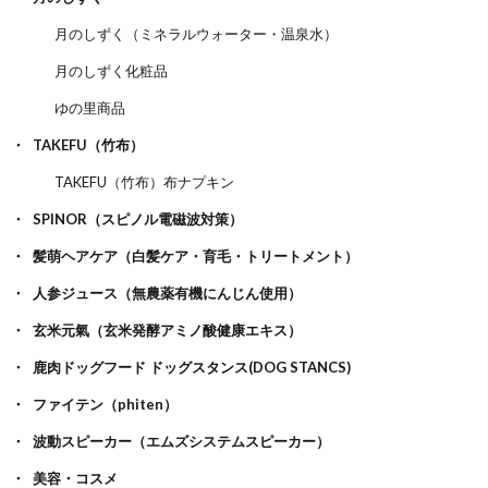
月のしずく（ミネラルウォーター・温泉水）
月のしずく化粧品
ゆの里商品
TAKEFU（竹布）
TAKEFU（竹布）布ナプキン
SPINOR（スピノル電磁波対策）
髪萌ヘアケア（白髪ケア・育毛・トリートメント）
人参ジュース（無農薬有機にんじん使用）
玄米元氣（玄米発酵アミノ酸健康エキス）
鹿肉ドッグフード ドッグスタンス(DOG STANCS)
ファイテン（phiten）
波動スピーカー（エムズシステムスピーカー）
美容・コスメ