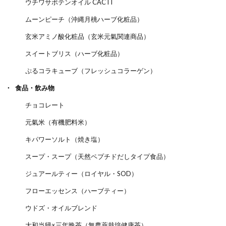
ウチワサボテンオイル CACTI
ムーンピーチ（沖縄月桃ハーブ化粧品）
玄米アミノ酸化粧品（玄米元氣関連商品）
スイートブリス（ハーブ化粧品）
ぷるコラキューブ（フレッシュコラーゲン）
食品・飲み物
チョコレート
元氣米（有機肥料米）
キパワーソルト（焼き塩）
スープ・スープ（天然ペプチドだしタイプ食品）
ジュアールティー（ロイヤル・SOD）
フローエッセンス（ハーブティー）
ウドズ・オイルブレンド
大和当帰×三年晩茶（無農薬栽培健康茶）