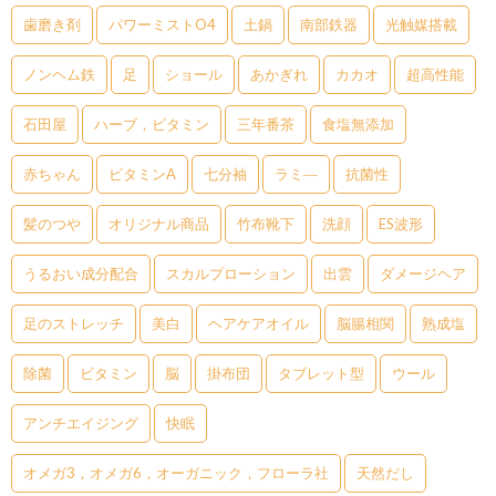
歯磨き剤
パワーミストO4
土鍋
南部鉄器
光触媒搭載
ノンヘム鉄
足
ショール
あかぎれ
カカオ
超高性能
石田屋
ハーブ，ビタミン
三年番茶
食塩無添加
赤ちゃん
ビタミンA
七分袖
ラミ―
抗菌性
髪のつや
オリジナル商品
竹布靴下
洗顔
ES波形
うるおい成分配合
スカルプローション
出雲
ダメージヘア
足のストレッチ
美白
ヘアケアオイル
脳腸相関
熟成塩
除菌
ビタミン
脳
掛布団
タブレット型
ウール
アンチエイジング
快眠
オメガ3，オメガ6，オーガニック，フローラ社
天然だし