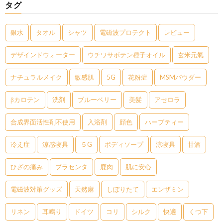
タグ
銀水
タオル
シャツ
電磁波プロテクト
レビュー
デザインドウォーター
ウチワサボテン種子オイル
玄米元氣
ナチュラルメイク
敏感肌
5G
花粉症
MSMパウダー
βカロテン
洗剤
ブルーベリー
美髪
アセロラ
合成界面活性剤不使用
入浴剤
顔色
ハーブティー
冷え症
涼感寝具
５G
ボディソープ
涼寝具
甘酒
ひざの痛み
プラセンタ
鹿肉
肌に安心
電磁波対策グッズ
天然麻
しぼりたて
エンザミン
リネン
耳鳴り
ドイツ
コリ
シルク
快適
くつ下