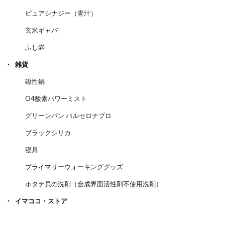
ピュアシナジー（青汁）
玄米ギャバ
ふし満
雑貨
磁性鍋
O4酸素パワーミスト
グリーンパン バルセロナプロ
ブラックシリカ
寝具
プライマリーウォーキンググッズ
ホタテ貝の洗剤（合成界面活性剤不使用洗剤）
イマココ・ストア