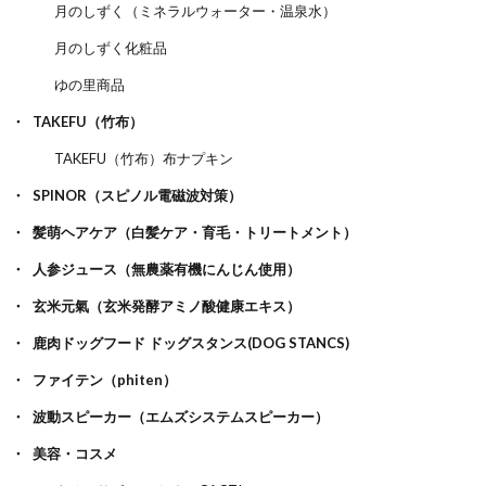
月のしずく（ミネラルウォーター・温泉水）
月のしずく化粧品
ゆの里商品
TAKEFU（竹布）
TAKEFU（竹布）布ナプキン
SPINOR（スピノル電磁波対策）
髪萌ヘアケア（白髪ケア・育毛・トリートメント）
人参ジュース（無農薬有機にんじん使用）
玄米元氣（玄米発酵アミノ酸健康エキス）
鹿肉ドッグフード ドッグスタンス(DOG STANCS)
ファイテン（phiten）
波動スピーカー（エムズシステムスピーカー）
美容・コスメ