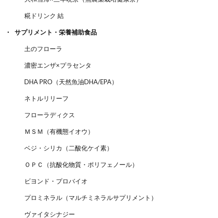
糀ドリンク 結
サプリメント・栄養補助食品
土のフローラ
濃密エンザ×プラセンタ
DHA PRO（天然魚油DHA/EPA）
ネトルリリーフ
フローラディクス
ＭＳＭ（有機態イオウ）
ベジ・シリカ（二酸化ケイ素）
ＯＰＣ（抗酸化物質・ポリフェノール）
ビヨンド・プロバイオ
プロミネラル（マルチミネラルサプリメント）
ヴァイタシナジー