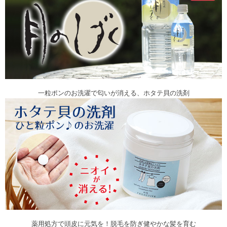
一粒ポンのお洗濯で匂いが消える、ホタテ貝の洗剤
薬用処方で頭皮に元気を！脱毛を防ぎ健やかな髪を育む