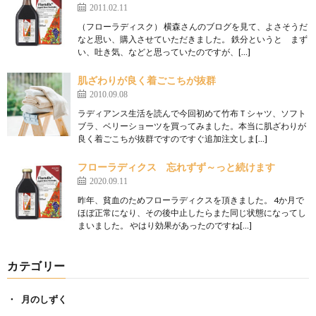
2011.02.11
（フローラディスク） 横森さんのブログを見て、よさそうだ
なと思い、購入させていただきました。 鉄分というと まず
い、吐き気、などと思っていたのですが、[…]
肌ざわりが良く着ごこちが抜群
2010.09.08
ラディアンス生活を読んで今回初めて竹布Ｔシャツ、ソフト
ブラ、ベリーショーツを買ってみました。本当に肌ざわりが
良く着ごこちが抜群ですのですぐ追加注文しま[…]
フローラディクス 忘れずず～っと続けます
2020.09.11
昨年、貧血のためフローラディクスを頂きました。 4か月で
ほぼ正常になり、その後中止したらまた同じ状態になってし
まいました。 やはり効果があったのですね[…]
カテゴリー
月のしずく