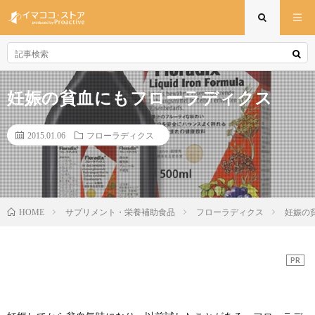
妊娠の貧血にもフローラディクス
2015.01.06
フローラディクス
サプリメント・栄養補助食品
フローラディクス
妊娠の
HOME
PR