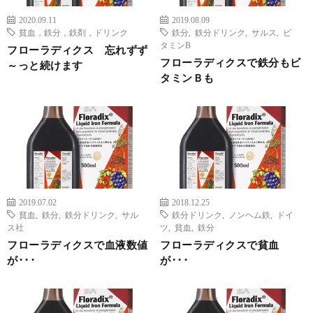
2020.09.11
2019.08.09
貧血，鉄分，鉄剤，ドリンク
鉄分
,
鉄分ドリンク
,
サルス
,
ビ
タミンB
フローラディクス 忘れずず
フローラディクスで鉄分もビ
～っと続けます
タミンＢも
2019.07.02
2018.12.25
貧血
,
鉄分
,
鉄分ドリンク
,
サル
鉄分ドリンク
,
ノンヘム鉄
,
ドイ
ス社
ツ
,
貧血
,
鉄分
フローラディクスで血液数値
フローラディクスで貧血
が･･･
が･･･