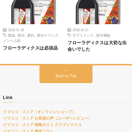
2018.11.30
2018.10.15
貧血
,
鉄分
,
疲れ
,
鉄分ドリンク
,
サプリメント
,
鉄分補給
ノンヘム鉄
フローラディクスは大切な出
フローラディクスは必須品
会いでした
Back to Top
Link
イマココ・ストア（オンラインショップ）
イマココ・ストア お客様の声（ユーザーレビュー）
イマココ・ストア 情報サイト クラブイマココ
イマココ・ストア 健幸コラム