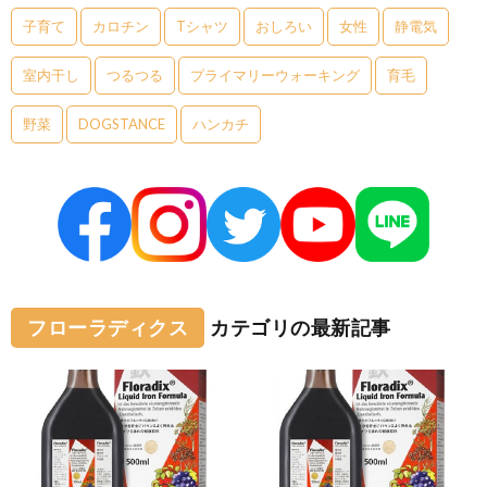
子育て
カロチン
Tシャツ
おしろい
女性
静電気
室内干し
つるつる
プライマリーウォーキング
育毛
野菜
DOGSTANCE
ハンカチ
フローラディクス
カテゴリの最新記事