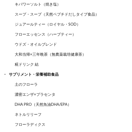
キパワーソルト（焼き塩）
スープ・スープ（天然ペプチドだしタイプ食品）
ジュアールティー（ロイヤル・SOD）
フローエッセンス（ハーブティー）
ウドズ・オイルブレンド
大和当帰×三年晩茶（無農薬栽培健康茶）
糀ドリンク 結
サプリメント・栄養補助食品
土のフローラ
濃密エンザ×プラセンタ
DHA PRO（天然魚油DHA/EPA）
ネトルリリーフ
フローラディクス