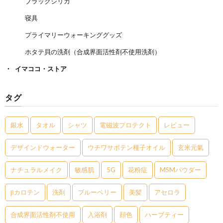
ブラックシリカ
寝具
プライマリーウォーキンググッズ
ホタテ貝の洗剤（合成界面活性剤不使用洗剤）
イマココ・ストア
タグ
銀水
タオル
シャツ
電磁波プロテクト
レビュー
デザインドウォーター
ウチワサボテン種子オイル
玄米元氣
ナチュラルメイク
敏感肌
5G
花粉症
MSMパウダー
βカロテン
洗剤
ブルーベリー
美髪
アセロラ
合成界面活性剤不使用
入浴剤
顔色
ハーブティー