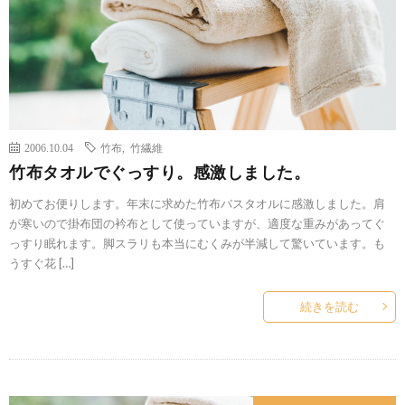
2006.10.04
竹布
,
竹繊維
竹布タオルでぐっすり。感激しました。
初めてお便りします。年末に求めた竹布バスタオルに感激しました。肩
が寒いので掛布団の衿布として使っていますが、適度な重みがあってぐ
っすり眠れます。脚スラリも本当にむくみが半減して驚いています。も
うすぐ花 […]
続きを読む