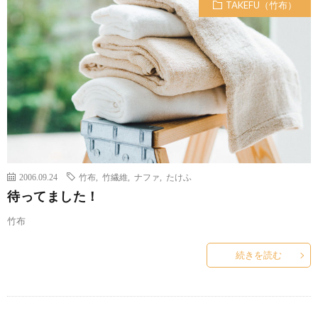
TAKEFU（竹布）
2006.09.24
竹布
,
竹繊維
,
ナファ
,
たけふ
待ってました！
竹布
続きを読む