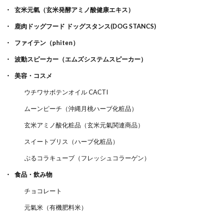
玄米元氣（玄米発酵アミノ酸健康エキス）
鹿肉ドッグフード ドッグスタンス(DOG STANCS)
ファイテン（phiten）
波動スピーカー（エムズシステムスピーカー）
美容・コスメ
ウチワサボテンオイル CACTI
ムーンピーチ（沖縄月桃ハーブ化粧品）
玄米アミノ酸化粧品（玄米元氣関連商品）
スイートブリス（ハーブ化粧品）
ぷるコラキューブ（フレッシュコラーゲン）
食品・飲み物
チョコレート
元氣米（有機肥料米）