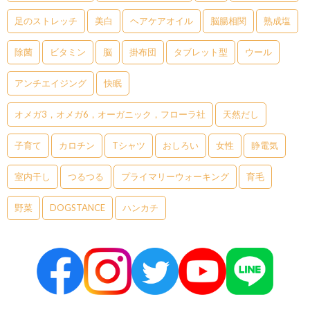
足のストレッチ
美白
ヘアケアオイル
脳腸相関
熟成塩
除菌
ビタミン
脳
掛布団
タブレット型
ウール
アンチエイジング
快眠
オメガ3，オメガ6，オーガニック，フローラ社
天然だし
子育て
カロチン
Tシャツ
おしろい
女性
静電気
室内干し
つるつる
プライマリーウォーキング
育毛
野菜
DOGSTANCE
ハンカチ