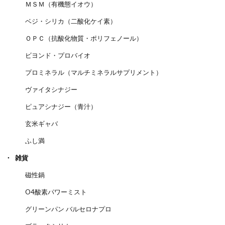
ＭＳＭ（有機態イオウ）
ベジ・シリカ（二酸化ケイ素）
ＯＰＣ（抗酸化物質・ポリフェノール）
ビヨンド・プロバイオ
プロミネラル（マルチミネラルサプリメント）
ヴァイタシナジー
ピュアシナジー（青汁）
玄米ギャバ
ふし満
雑貨
磁性鍋
O4酸素パワーミスト
グリーンパン バルセロナプロ