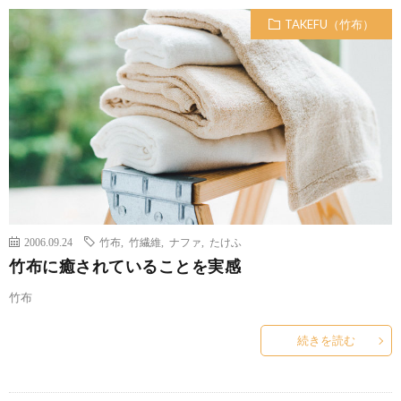
TAKEFU（竹布）
2006.09.24
竹布
,
竹繊維
,
ナファ
,
たけふ
竹布に癒されていることを実感
竹布
続きを読む