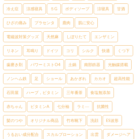
冷え症
涼感寝具
５G
ボディソープ
涼寝具
甘酒
ひざの痛み
プラセンタ
鹿肉
肌に安心
電磁波対策グッズ
天然麻
しぼりたて
エンザミン
リネン
耳鳴り
ドイツ
コリ
シルク
快適
くつ下
歯磨き剤
パワーミストO4
土鍋
南部鉄器
光触媒搭載
ノンヘム鉄
足
ショール
あかぎれ
カカオ
超高性能
石田屋
ハーブ，ビタミン
三年番茶
食塩無添加
赤ちゃん
ビタミンA
七分袖
ラミ―
抗菌性
髪のつや
オリジナル商品
竹布靴下
洗顔
ES波形
うるおい成分配合
スカルプローション
出雲
ダメージヘア