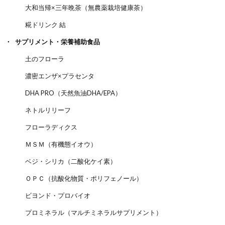
大和当帰×三年晩茶（無農薬栽培健康茶）
糀ドリンク 結
サプリメント・栄養補助食品
土のフローラ
濃密エンザ×プラセンタ
DHA PRO（天然魚油DHA/EPA）
ネトルリリーフ
フローラディクス
ＭＳＭ（有機態イオウ）
ベジ・シリカ（二酸化ケイ素）
ＯＰＣ（抗酸化物質・ポリフェノール）
ビヨンド・プロバイオ
プロミネラル（マルチミネラルサプリメント）