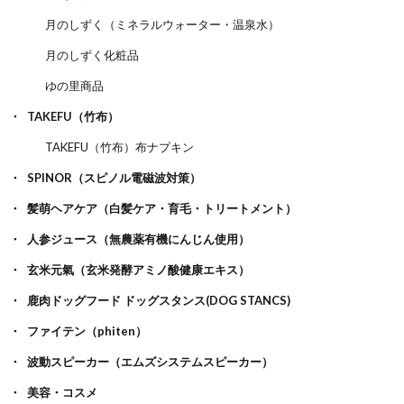
月のしずく（ミネラルウォーター・温泉水）
月のしずく化粧品
ゆの里商品
TAKEFU（竹布）
TAKEFU（竹布）布ナプキン
SPINOR（スピノル電磁波対策）
髪萌ヘアケア（白髪ケア・育毛・トリートメント）
人参ジュース（無農薬有機にんじん使用）
玄米元氣（玄米発酵アミノ酸健康エキス）
鹿肉ドッグフード ドッグスタンス(DOG STANCS)
ファイテン（phiten）
波動スピーカー（エムズシステムスピーカー）
美容・コスメ