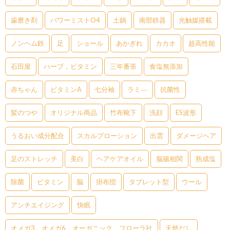
歯磨き剤
パワーミストO4
土鍋
南部鉄器
光触媒搭載
ノンヘム鉄
足
ショール
あかぎれ
カカオ
超高性能
石田屋
ハーブ，ビタミン
三年番茶
食塩無添加
赤ちゃん
ビタミンA
七分袖
ラミ―
抗菌性
髪のつや
オリジナル商品
竹布靴下
洗顔
ES波形
うるおい成分配合
スカルプローション
出雲
ダメージヘア
足のストレッチ
美白
ヘアケアオイル
脳腸相関
熟成塩
除菌
ビタミン
脳
掛布団
タブレット型
ウール
アンチエイジング
快眠
オメガ3，オメガ6，オーガニック，フローラ社
天然だし