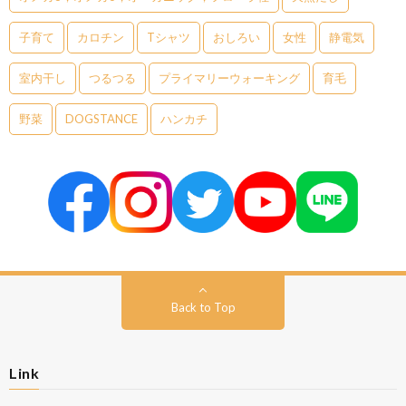
子育て
カロチン
Tシャツ
おしろい
女性
静電気
室内干し
つるつる
プライマリーウォーキング
育毛
野菜
DOGSTANCE
ハンカチ
Back to Top
Link