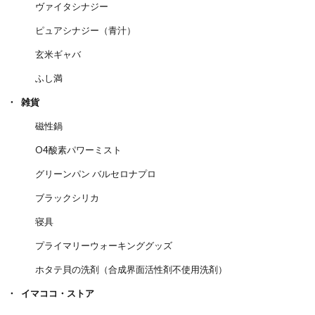
ヴァイタシナジー
ピュアシナジー（青汁）
玄米ギャバ
ふし満
雑貨
磁性鍋
O4酸素パワーミスト
グリーンパン バルセロナプロ
ブラックシリカ
寝具
プライマリーウォーキンググッズ
ホタテ貝の洗剤（合成界面活性剤不使用洗剤）
イマココ・ストア