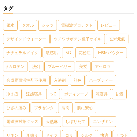
タグ
銀水
タオル
シャツ
電磁波プロテクト
レビュー
デザインドウォーター
ウチワサボテン種子オイル
玄米元氣
ナチュラルメイク
敏感肌
5G
花粉症
MSMパウダー
βカロテン
洗剤
ブルーベリー
美髪
アセロラ
合成界面活性剤不使用
入浴剤
顔色
ハーブティー
冷え症
涼感寝具
５G
ボディソープ
涼寝具
甘酒
ひざの痛み
プラセンタ
鹿肉
肌に安心
電磁波対策グッズ
天然麻
しぼりたて
エンザミン
リネン
耳鳴り
ドイツ
コリ
シルク
快適
くつ下