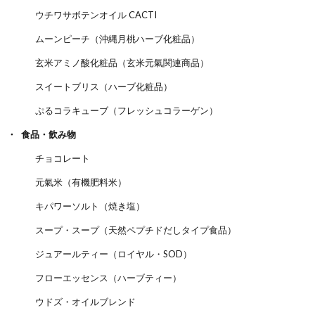
ウチワサボテンオイル CACTI
ムーンピーチ（沖縄月桃ハーブ化粧品）
玄米アミノ酸化粧品（玄米元氣関連商品）
スイートブリス（ハーブ化粧品）
ぷるコラキューブ（フレッシュコラーゲン）
食品・飲み物
チョコレート
元氣米（有機肥料米）
キパワーソルト（焼き塩）
スープ・スープ（天然ペプチドだしタイプ食品）
ジュアールティー（ロイヤル・SOD）
フローエッセンス（ハーブティー）
ウドズ・オイルブレンド