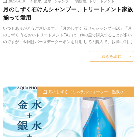
2026.04.10
銀水
,
金水
,
シャンプー
,
弱酸性
,
トリートメント
月のしずく石けんシャンプー、トリートメント家族
揃って愛用
いつもありがとうございます。「月のしずく 石けんシャンプーEX」「月
のしずく うるおいトリートメントEX」は、ゆの里で購入することが多い
のですが、今回はバースデークーポンを利用 しての購入で、お得にG […]
続きを読む
月のしずく（ミネラルウォーター・温泉水）