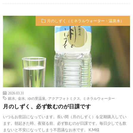
月のしずく（ミネラルウォーター・温泉水）
2026.03.31
銀水
,
金水
,
ゆの里温泉
,
アクアフォトミクス
,
ミネラルウォーター
月のしずく、必ず飲むのが日課です
いつもお世話になっています。長い間（月のしずく）を定期購入してい
ます。朝起きた時、夜寝る前、必ず飲むのが日課です。毎日少しでも飲
まないと不安になってしまう不思議なお水です。 K.M様