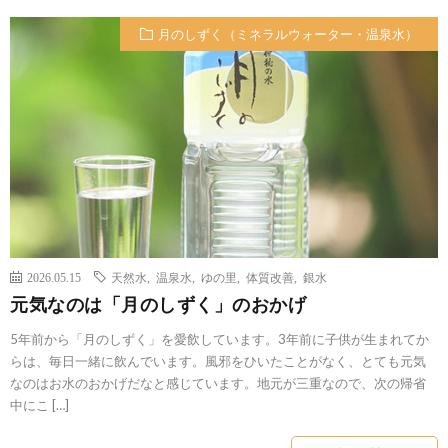
月のしずく（ミネラルウォーター・温泉水）
2026.05.15
天然水
,
温泉水
,
ゆの里
,
体質改善
,
銀水
元気なのは「月のしずく」のおかげ
5年前から「月のしずく」を愛飲しています。3年前に子供が生まれてか
らは、毎日一緒に飲んでいます。風邪をひいたことがなく、とても元気
なのはお水のおかげだなと感じています。地元が三重なので、次の帰省
中にこ […]