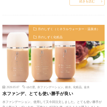
続きを読む
月のしずく（ミネラルウォーター・温泉水）
月のしずく化粧品
2026.05.07
ゆの里
,
水ファンデーション
,
銀水
,
化粧品
,
金水
水ファンデ、とても使い勝手が良い
水ファンデーション、使用して又今回注文しました。とても使い勝手が
良く気に入っています。下地としてUVも使ってみようと購入しました。