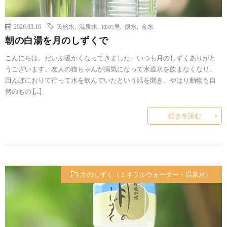
2026.03.16
天然水
,
温泉水
,
ゆの里
,
銀水
,
金水
朝の白湯を月のしずくで
こんにちは。だいぶ暖かくなってきました。いつも月のしずくありがと
うございます。友人の猫ちゃんが病気になって水道水を飲まなくなり、
田んぼにおりて行って水を飲んでいたという話を聞き、やはり動物も自
然のもの […]
続きを読む
月のしずく（ミネラルウォーター・温泉水）