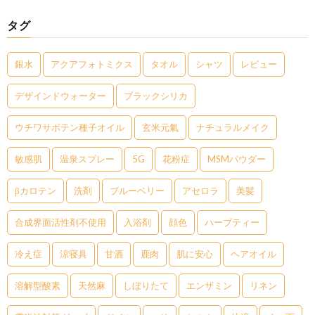
タグ
銀水
アクアフォトミクス
タオル
シャツ
レビュー
デザインドウォーター
ブラックシリカ
ウチワサボテン種子オイル
玄米元氣
ナチュラルメイク
敏感肌
温泉スプレー
5G
花粉症
MSMパウダー
βカロテン
洗剤
ブルーベリー
アセロラ
美髪
合成界面活性剤不使用
入浴剤
顔色
ハーブティー
冷え症
涼寝具
甘酒
鹿肉
肌に安心
ヘアオイル
溶解型酸素
天然麻
しぼりたて
エンザミン
リネン