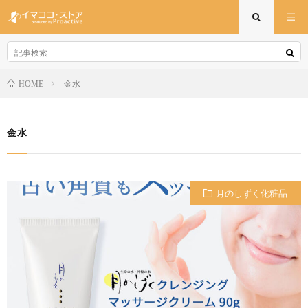
金水
HOME
金水
月のしずく化粧品