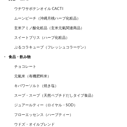
ウチワサボテンオイル CACTI
ムーンピーチ（沖縄月桃ハーブ化粧品）
玄米アミノ酸化粧品（玄米元氣関連商品）
スイートブリス（ハーブ化粧品）
ぷるコラキューブ（フレッシュコラーゲン）
食品・飲み物
チョコレート
元氣米（有機肥料米）
キパワーソルト（焼き塩）
スープ・スープ（天然ペプチドだしタイプ食品）
ジュアールティー（ロイヤル・SOD）
フローエッセンス（ハーブティー）
ウドズ・オイルブレンド