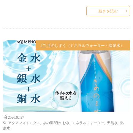
続きを読む
月のしずく（ミネラルウォーター・温泉水）
2026.02.27
アクアフォトミクス
,
ゆの里3種のお水
,
ミネラルウォーター
,
天然水
,
温
泉水