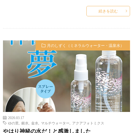
続きを読む
月のしずく（ミネラルウォーター・温泉水）
2026.03.17
ゆの里
,
銀水
,
金水
,
マルチウォーター
,
アクアフォトミクス
やはり神秘の水だ！と感激しました