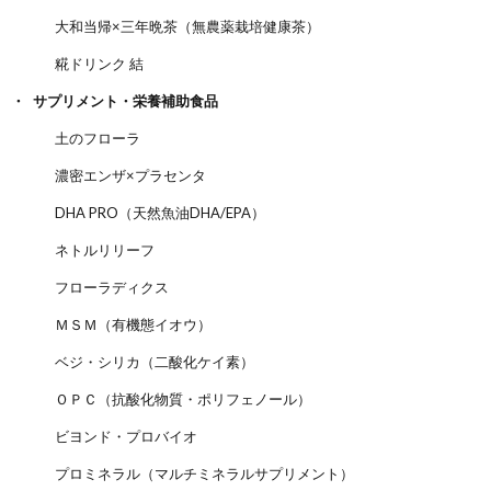
大和当帰×三年晩茶（無農薬栽培健康茶）
糀ドリンク 結
サプリメント・栄養補助食品
土のフローラ
濃密エンザ×プラセンタ
DHA PRO（天然魚油DHA/EPA）
ネトルリリーフ
フローラディクス
ＭＳＭ（有機態イオウ）
ベジ・シリカ（二酸化ケイ素）
ＯＰＣ（抗酸化物質・ポリフェノール）
ビヨンド・プロバイオ
プロミネラル（マルチミネラルサプリメント）