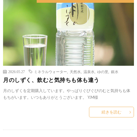
2026.05.27
ミネラルウォーター
,
天然水
,
温泉水
,
ゆの里
,
銀水
月のしずく、飲むと気持ちも体も違う
月のしずくを定期購入しています。やっぱりぐびぐびのむと気持ちも体
もちがいます。いつもありがとうございます。 Y.M様
続きを読む