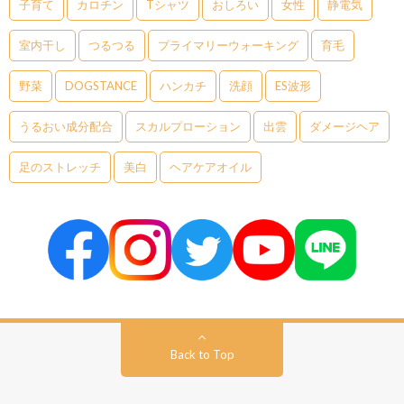
子育て
カロチン
Tシャツ
おしろい
女性
静電気
室内干し
つるつる
プライマリーウォーキング
育毛
野菜
DOGSTANCE
ハンカチ
洗顔
ES波形
うるおい成分配合
スカルプローション
出雲
ダメージヘア
足のストレッチ
美白
ヘアケアオイル
Back to Top