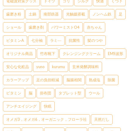
電磁波対策グッズ
ドイツ
コリ
シルク
快適
くつ下
歯磨き粉
土鍋
南部鉄器
光触媒搭載
ノンヘム鉄
足
ショール
歯磨き剤
パワーミストO4
赤ちゃん
ビタミンA
七分袖
ラミ―
抗菌性
髪のつや
オリジナル商品
竹布靴下
クレンジングクリーム
EMS波形
安心な化粧品
yuno
kurumu
玄米発酵調味料
カラーアップ
足の負担軽減
脳腸相関
熟成塩
除菌
ビタミン
脳
掛布団
タブレット型
ウール
アンチエイジング
快眠
オメガ3，オメガ6，オーガニック，フローラ社
天然だし