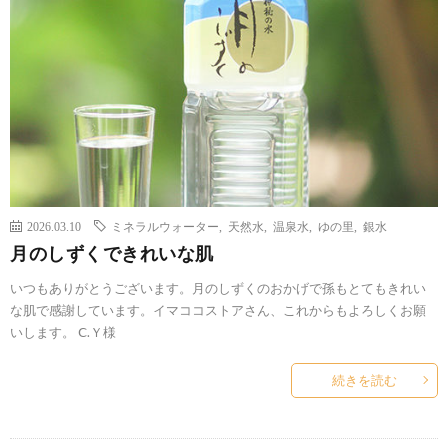
2026.03.10
ミネラルウォーター
,
天然水
,
温泉水
,
ゆの里
,
銀水
月のしずくできれいな肌
いつもありがとうございます。月のしずくのおかげで孫もとてもきれい
な肌で感謝しています。イマココストアさん、これからもよろしくお願
いします。 Ⅽ.Ｙ様
続きを読む