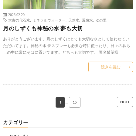
2026.02.20
太古の化石水
,
ミネラルウォーター
,
天然水
,
温泉水
,
ゆの里
月のしずくも神秘の水 夢も大切
ありがとうございます。月のしずくはとても大切な水として使わせてい
ただいてます。神秘の水 夢スプレーも必要な時に使ったり、日々の暮ら
しの中に常にそばに置いてます。どちらも大切です。 匿名希望様
続きを読む
NEXT
1
…
15
カテゴリー