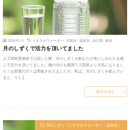
2026.03.13
ミネラルウォーター
,
天然水
,
温泉水
,
ゆの里
,
銀水
月のしずくで活力を頂いてました
人工関節置換術で入院した際、月のしずくを飲むたび体にしみわたる感
じで活力を頂いてました。傷の治りも順調で入院前より元気になりまし
た！お部屋の方々は間食されてましたが、私は、月のしずくを飲んでい
ると、十 […]
続きを読む
月のしずく（ミネラルウォーター・温泉水）