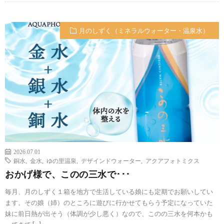
月のしずく（ミネラルウォーター・温泉水）
2026.07.01
銅水
,
金水
,
ゆの里温泉
,
デザインドウォーター
,
アクアフォトミクス
おかげ様で、このの三水で･･･
毎月、月のしずく１箱を地方で生活している娘にも定期でお願いしてい
ます。その娘（姉）のところに遊びに行かせてもらう予定になっていた
妹に前日熱が出そう（体調が少し悪く）なので、このの三水を何本かも