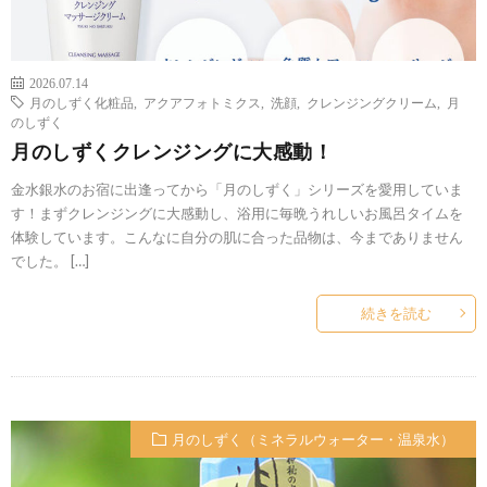
2026.07.14
月のしずく化粧品
,
アクアフォトミクス
,
洗顔
,
クレンジングクリーム
,
月
のしずく
月のしずくクレンジングに大感動！
金水銀水のお宿に出逢ってから「月のしずく」シリーズを愛用していま
す！まずクレンジングに大感動し、浴用に毎晩うれしいお風呂タイムを
体験しています。こんなに自分の肌に合った品物は、今までありません
でした。 […]
続きを読む
月のしずく（ミネラルウォーター・温泉水）