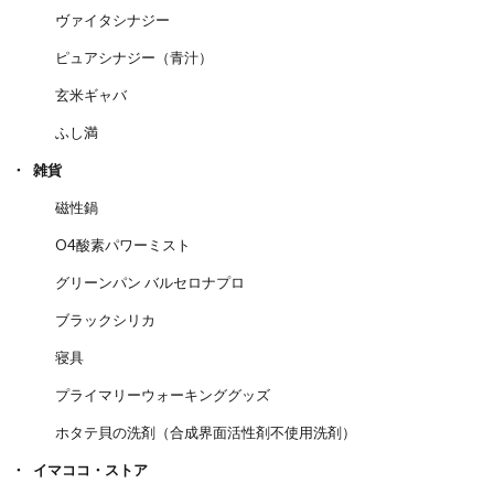
ヴァイタシナジー
ピュアシナジー（青汁）
玄米ギャバ
ふし満
雑貨
磁性鍋
O4酸素パワーミスト
グリーンパン バルセロナプロ
ブラックシリカ
寝具
プライマリーウォーキンググッズ
ホタテ貝の洗剤（合成界面活性剤不使用洗剤）
イマココ・ストア