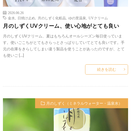
2026.06.26
金水
,
日焼け止め
,
月のしずく化粧品
,
ゆの里温泉
,
UVクリーム
月のしずくUVクリーム、使い心地がとても良い
月のしずくUVクリーム、夏はもちろんオールシーズン毎日使っていま
す。使いごこちがとてもさらっとさっぱりしていてとても良いです。手
元の在庫をきらしてしまい違う製品を使うことがあったのですが、とて
も使いご […]
続きを読む
月のしずく（ミネラルウォーター・温泉水）