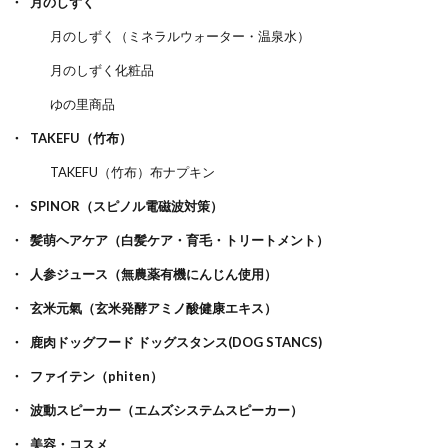
月のしずく
月のしずく（ミネラルウォーター・温泉水）
月のしずく化粧品
ゆの里商品
TAKEFU（竹布）
TAKEFU（竹布）布ナプキン
SPINOR（スピノル電磁波対策）
髪萌ヘアケア（白髪ケア・育毛・トリートメント）
人参ジュース（無農薬有機にんじん使用）
玄米元氣（玄米発酵アミノ酸健康エキス）
鹿肉ドッグフード ドッグスタンス(DOG STANCS)
ファイテン（phiten）
波動スピーカー（エムズシステムスピーカー）
美容・コスメ