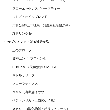
フローエッセンス（ハーブティー）
ウドズ・オイルブレンド
大和当帰×三年晩茶（無農薬栽培健康茶）
糀ドリンク 結
サプリメント・栄養補助食品
土のフローラ
濃密エンザ×プラセンタ
DHA PRO（天然魚油DHA/EPA）
ネトルリリーフ
フローラディクス
ＭＳＭ（有機態イオウ）
ベジ・シリカ（二酸化ケイ素）
ＯＰＣ（抗酸化物質・ポリフェノール）