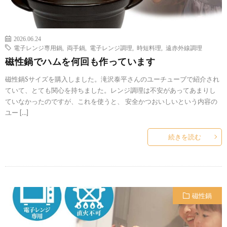
2026.06.24
電子レンジ専用鍋
,
両手鍋
,
電子レンジ調理
,
時短料理
,
遠赤外線調理
磁性鍋でハムを何回も作っています
磁性鍋Sサイズを購入しました。滝沢泰平さんのユーチューブで紹介され
ていて、とても関心を持ちました。レンジ調理は不安があってあまりし
ていなかったのですが、これを使うと、 安全かつおいしいという内容の
ユー […]
続きを読む
磁性鍋