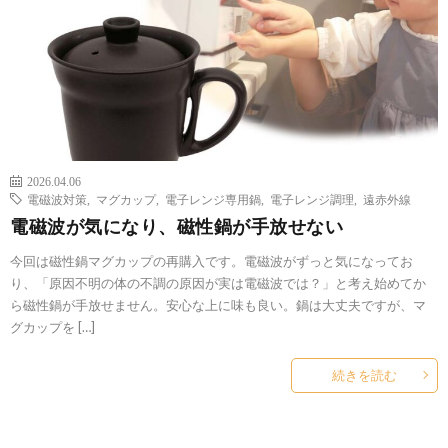
2026.04.06
電磁波対策
,
マグカップ
,
電子レンジ専用鍋
,
電子レンジ調理
,
遠赤外線
電磁波が気になり、磁性鍋が手放せない
今回は磁性鍋マグカップの再購入です。電磁波がずっと気になってお
り、「原因不明の体の不調の原因が実は電磁波では？」と考え始めてか
ら磁性鍋が手放せません。安心な上に味も良い。鍋は大丈夫ですが、マ
グカップを […]
続きを読む