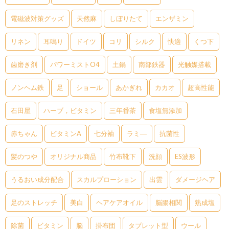
電磁波対策グッズ
天然麻
しぼりたて
エンザミン
リネン
耳鳴り
ドイツ
コリ
シルク
快適
くつ下
歯磨き剤
パワーミストO4
土鍋
南部鉄器
光触媒搭載
ノンヘム鉄
足
ショール
あかぎれ
カカオ
超高性能
石田屋
ハーブ，ビタミン
三年番茶
食塩無添加
赤ちゃん
ビタミンA
七分袖
ラミ―
抗菌性
髪のつや
オリジナル商品
竹布靴下
洗顔
ES波形
うるおい成分配合
スカルプローション
出雲
ダメージヘア
足のストレッチ
美白
ヘアケアオイル
脳腸相関
熟成塩
除菌
ビタミン
脳
掛布団
タブレット型
ウール