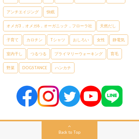
アンチエイジング
快眠
オメガ3，オメガ6，オーガニック，フローラ社
天然だし
子育て
カロチン
Tシャツ
おしろい
女性
静電気
室内干し
つるつる
プライマリーウォーキング
育毛
野菜
DOGSTANCE
ハンカチ
Back to Top