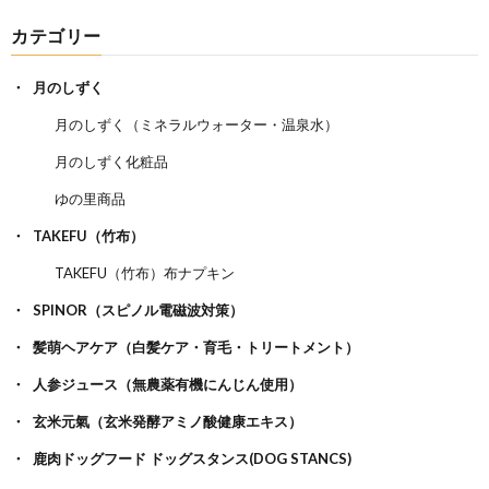
カテゴリー
月のしずく
月のしずく（ミネラルウォーター・温泉水）
月のしずく化粧品
ゆの里商品
TAKEFU（竹布）
TAKEFU（竹布）布ナプキン
SPINOR（スピノル電磁波対策）
髪萌ヘアケア（白髪ケア・育毛・トリートメント）
人参ジュース（無農薬有機にんじん使用）
玄米元氣（玄米発酵アミノ酸健康エキス）
鹿肉ドッグフード ドッグスタンス(DOG STANCS)