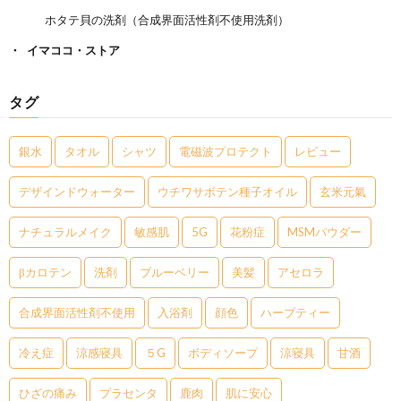
ホタテ貝の洗剤（合成界面活性剤不使用洗剤）
イマココ・ストア
タグ
銀水
タオル
シャツ
電磁波プロテクト
レビュー
デザインドウォーター
ウチワサボテン種子オイル
玄米元氣
ナチュラルメイク
敏感肌
5G
花粉症
MSMパウダー
βカロテン
洗剤
ブルーベリー
美髪
アセロラ
合成界面活性剤不使用
入浴剤
顔色
ハーブティー
冷え症
涼感寝具
５G
ボディソープ
涼寝具
甘酒
ひざの痛み
プラセンタ
鹿肉
肌に安心