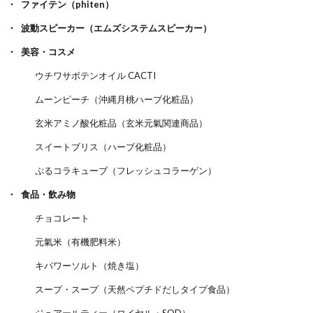
ファイテン（phiten）
波動スピーカー（エムズシステムスピーカー）
美容・コスメ
ウチワサボテンオイル CACTI
ムーンピーチ（沖縄月桃ハーブ化粧品）
玄米アミノ酸化粧品（玄米元氣関連商品）
スイートブリス（ハーブ化粧品）
ぷるコラキューブ（フレッシュコラーゲン）
食品・飲み物
チョコレート
元氣米（有機肥料米）
キパワーソルト（焼き塩）
スープ・スープ（天然ペプチドだしタイプ食品）
ジュアールティー（ロイヤル・SOD）