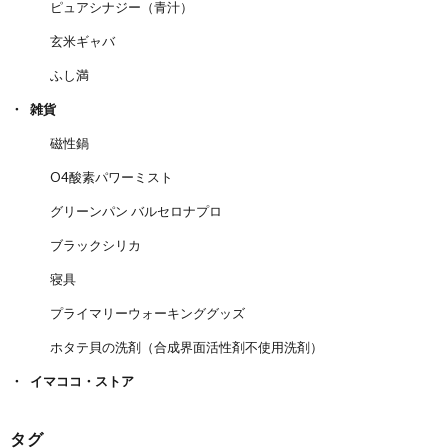
ピュアシナジー（青汁）
玄米ギャバ
ふし満
雑貨
磁性鍋
O4酸素パワーミスト
グリーンパン バルセロナプロ
ブラックシリカ
寝具
プライマリーウォーキンググッズ
ホタテ貝の洗剤（合成界面活性剤不使用洗剤）
イマココ・ストア
タグ