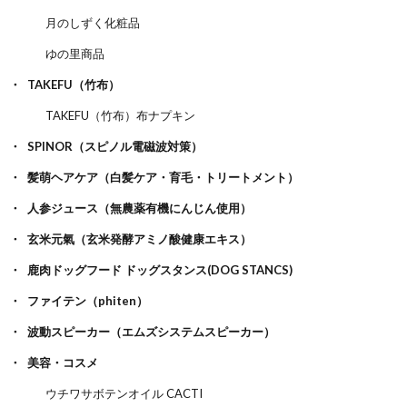
月のしずく化粧品
ゆの里商品
TAKEFU（竹布）
TAKEFU（竹布）布ナプキン
SPINOR（スピノル電磁波対策）
髪萌ヘアケア（白髪ケア・育毛・トリートメント）
人参ジュース（無農薬有機にんじん使用）
玄米元氣（玄米発酵アミノ酸健康エキス）
鹿肉ドッグフード ドッグスタンス(DOG STANCS)
ファイテン（phiten）
波動スピーカー（エムズシステムスピーカー）
美容・コスメ
ウチワサボテンオイル CACTI