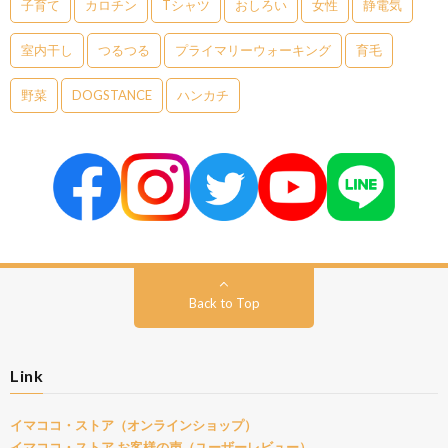
子育て
カロチン
Tシャツ
おしろい
女性
静電気
室内干し
つるつる
プライマリーウォーキング
育毛
野菜
DOGSTANCE
ハンカチ
Back to Top
Link
イマココ・ストア（オンラインショップ）
イマココ・ストア お客様の声（ユーザーレビュー）