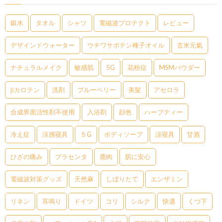
銀水
タオル
シャツ
電磁波プロテクト
レビュー
デザインドウォーター
ウチワサボテン種子オイル
玄米元氣
ナチュラルメイク
敏感肌
5G
花粉症
MSMパウダー
βカロテン
洗剤
ブルーベリー
美髪
アセロラ
合成界面活性剤不使用
入浴剤
顔色
ハーブティー
冷え症
涼感寝具
５G
ボディソープ
涼寝具
甘酒
ひざの痛み
プラセンタ
鹿肉
肌に安心
電磁波対策グッズ
天然麻
しぼりたて
エンザミン
リネン
耳鳴り
ドイツ
コリ
シルク
快適
くつ下