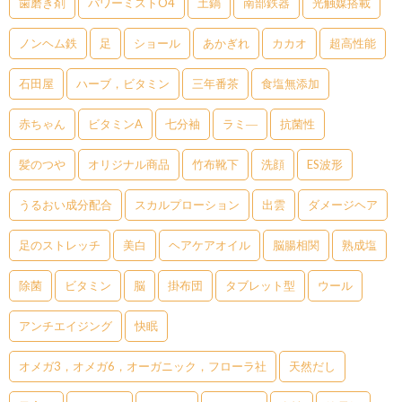
歯磨き剤
パワーミストO4
土鍋
南部鉄器
光触媒搭載
ノンヘム鉄
足
ショール
あかぎれ
カカオ
超高性能
石田屋
ハーブ，ビタミン
三年番茶
食塩無添加
赤ちゃん
ビタミンA
七分袖
ラミ―
抗菌性
髪のつや
オリジナル商品
竹布靴下
洗顔
ES波形
うるおい成分配合
スカルプローション
出雲
ダメージヘア
足のストレッチ
美白
ヘアケアオイル
脳腸相関
熟成塩
除菌
ビタミン
脳
掛布団
タブレット型
ウール
アンチエイジング
快眠
オメガ3，オメガ6，オーガニック，フローラ社
天然だし