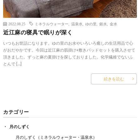
2022.08.25
ミネラルウォーター
,
温泉水
,
ゆの里
,
銀水
,
金水
近江麻の寝具で眠りが深く
いつもお世話になります。ゆの里のお水やいろいろ癒しの生活用品で心
がおだやかです。今回は近江麻の肌掛け+敷きパッドセットを購入させて
頂きました。ずっと麻の夏掛けを探しておりました。化学繊維でないふ
とんで […]
続きを読む
カテゴリー
月のしずく
月のしずく（ミネラルウォーター・温泉水）