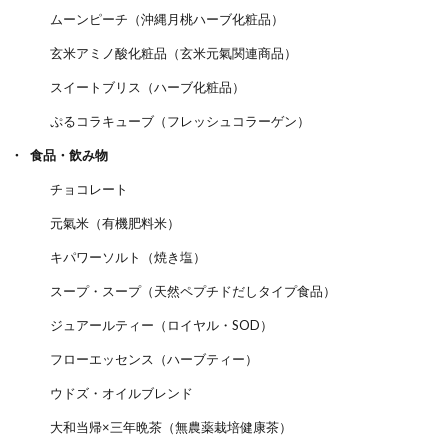
ムーンピーチ（沖縄月桃ハーブ化粧品）
玄米アミノ酸化粧品（玄米元氣関連商品）
スイートブリス（ハーブ化粧品）
ぷるコラキューブ（フレッシュコラーゲン）
食品・飲み物
チョコレート
元氣米（有機肥料米）
キパワーソルト（焼き塩）
スープ・スープ（天然ペプチドだしタイプ食品）
ジュアールティー（ロイヤル・SOD）
フローエッセンス（ハーブティー）
ウドズ・オイルブレンド
大和当帰×三年晩茶（無農薬栽培健康茶）