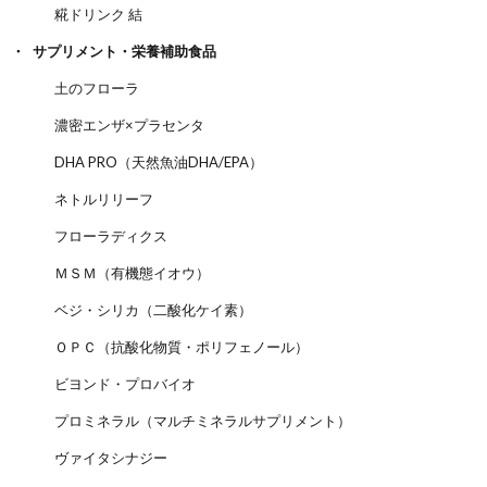
糀ドリンク 結
サプリメント・栄養補助食品
土のフローラ
濃密エンザ×プラセンタ
DHA PRO（天然魚油DHA/EPA）
ネトルリリーフ
フローラディクス
ＭＳＭ（有機態イオウ）
ベジ・シリカ（二酸化ケイ素）
ＯＰＣ（抗酸化物質・ポリフェノール）
ビヨンド・プロバイオ
プロミネラル（マルチミネラルサプリメント）
ヴァイタシナジー