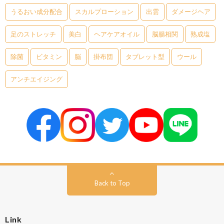
うるおい成分配合
スカルプローション
出雲
ダメージヘア
足のストレッチ
美白
ヘアケアオイル
脳腸相関
熟成塩
除菌
ビタミン
脳
掛布団
タブレット型
ウール
アンチエイジング
Back to Top
Link