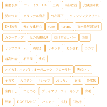
歯磨き剤
パワーミストO4
土鍋
南部鉄器
光触媒搭載
髪のつや
オリジナル商品
竹布靴下
クレンジングクリーム
EMS波形
安心な化粧品
yuno
kurumu
玄米発酵調味料
カラーアップ
足の負担軽減
掛け布団カバー
除塵
リップクリーム
鍋敷き
リキッド
あかぎれ
カカオ
超高性能
石田屋
快眠
オメガ3，オメガ6，オーガニック，フローラ社
天然だし
子育て
カロチン
Tシャツ
おしろい
女性
静電気
室内干し
つるつる
プライマリーウォーキング
育毛
野菜
DOGSTANCE
ハンカチ
洗顔
ES波形