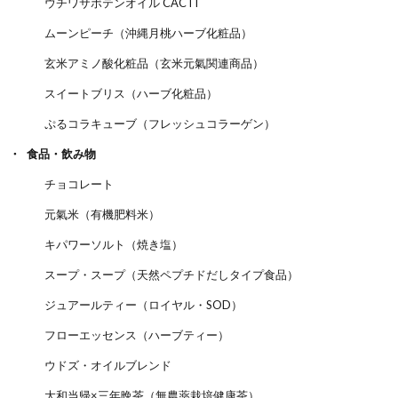
ウチワサボテンオイル CACTI
ムーンピーチ（沖縄月桃ハーブ化粧品）
玄米アミノ酸化粧品（玄米元氣関連商品）
スイートブリス（ハーブ化粧品）
ぷるコラキューブ（フレッシュコラーゲン）
食品・飲み物
チョコレート
元氣米（有機肥料米）
キパワーソルト（焼き塩）
スープ・スープ（天然ペプチドだしタイプ食品）
ジュアールティー（ロイヤル・SOD）
フローエッセンス（ハーブティー）
ウドズ・オイルブレンド
大和当帰×三年晩茶（無農薬栽培健康茶）