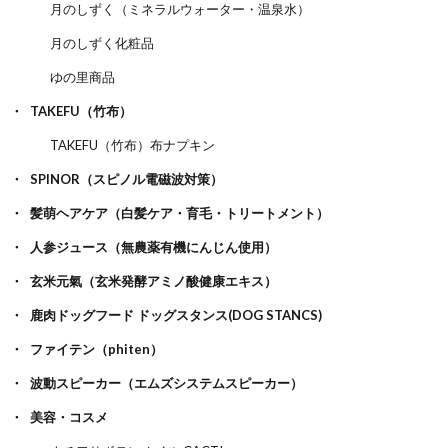
月のしずく（ミネラルウォーター・温泉水）
月のしずく化粧品
ゆの里商品
TAKEFU（竹布）
TAKEFU（竹布）布ナプキン
SPINOR（スピノル電磁波対策）
髪萌ヘアケア（白髪ケア・育毛・トリートメント）
人参ジュース（無農薬有機にんじん使用）
玄米元氣（玄米発酵アミノ酸健康エキス）
鹿肉ドッグフード ドッグスタンス(DOG STANCS)
ファイテン（phiten）
波動スピーカー（エムズシステムスピーカー）
美容・コスメ