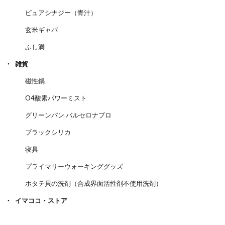
ピュアシナジー（青汁）
玄米ギャバ
ふし満
雑貨
磁性鍋
O4酸素パワーミスト
グリーンパン バルセロナプロ
ブラックシリカ
寝具
プライマリーウォーキンググッズ
ホタテ貝の洗剤（合成界面活性剤不使用洗剤）
イマココ・ストア