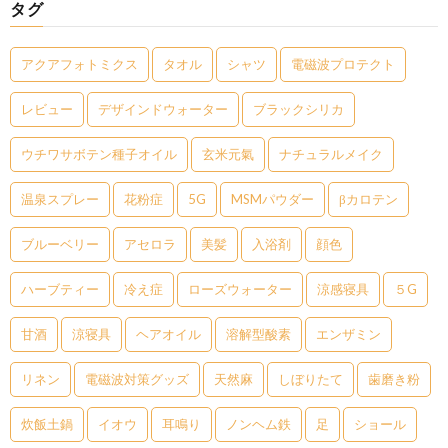
タグ
アクアフォトミクス
タオル
シャツ
電磁波プロテクト
レビュー
デザインドウォーター
ブラックシリカ
ウチワサボテン種子オイル
玄米元氣
ナチュラルメイク
温泉スプレー
花粉症
5G
MSMパウダー
βカロテン
ブルーベリー
アセロラ
美髪
入浴剤
顔色
ハーブティー
冷え症
ローズウォーター
涼感寝具
５G
甘酒
涼寝具
ヘアオイル
溶解型酸素
エンザミン
リネン
電磁波対策グッズ
天然麻
しぼりたて
歯磨き粉
炊飯土鍋
イオウ
耳鳴り
ノンヘム鉄
足
ショール