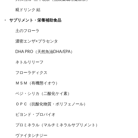
糀ドリンク 結
サプリメント・栄養補助食品
土のフローラ
濃密エンザ×プラセンタ
DHA PRO（天然魚油DHA/EPA）
ネトルリリーフ
フローラディクス
ＭＳＭ（有機態イオウ）
ベジ・シリカ（二酸化ケイ素）
ＯＰＣ（抗酸化物質・ポリフェノール）
ビヨンド・プロバイオ
プロミネラル（マルチミネラルサプリメント）
ヴァイタシナジー