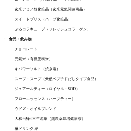
玄米アミノ酸化粧品（玄米元氣関連商品）
スイートブリス（ハーブ化粧品）
ぷるコラキューブ（フレッシュコラーゲン）
食品・飲み物
チョコレート
元氣米（有機肥料米）
キパワーソルト（焼き塩）
スープ・スープ（天然ペプチドだしタイプ食品）
ジュアールティー（ロイヤル・SOD）
フローエッセンス（ハーブティー）
ウドズ・オイルブレンド
大和当帰×三年晩茶（無農薬栽培健康茶）
糀ドリンク 結