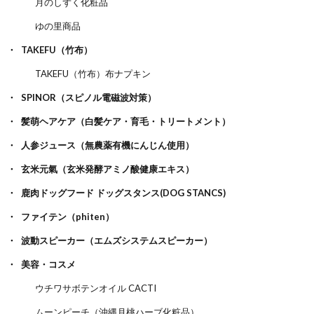
月のしずく化粧品
ゆの里商品
TAKEFU（竹布）
TAKEFU（竹布）布ナプキン
SPINOR（スピノル電磁波対策）
髪萌ヘアケア（白髪ケア・育毛・トリートメント）
人参ジュース（無農薬有機にんじん使用）
玄米元氣（玄米発酵アミノ酸健康エキス）
鹿肉ドッグフード ドッグスタンス(DOG STANCS)
ファイテン（phiten）
波動スピーカー（エムズシステムスピーカー）
美容・コスメ
ウチワサボテンオイル CACTI
ムーンピーチ（沖縄月桃ハーブ化粧品）