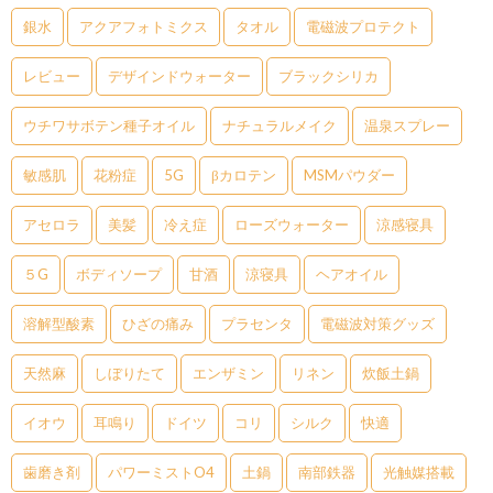
銀水
アクアフォトミクス
タオル
電磁波プロテクト
レビュー
デザインドウォーター
ブラックシリカ
ウチワサボテン種子オイル
ナチュラルメイク
温泉スプレー
敏感肌
花粉症
5G
βカロテン
MSMパウダー
アセロラ
美髪
冷え症
ローズウォーター
涼感寝具
５G
ボディソープ
甘酒
涼寝具
ヘアオイル
溶解型酸素
ひざの痛み
プラセンタ
電磁波対策グッズ
天然麻
しぼりたて
エンザミン
リネン
炊飯土鍋
イオウ
耳鳴り
ドイツ
コリ
シルク
快適
歯磨き剤
パワーミストO4
土鍋
南部鉄器
光触媒搭載