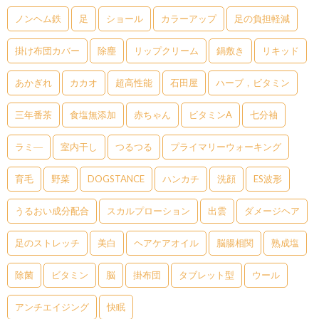
ノンヘム鉄
足
ショール
カラーアップ
足の負担軽減
掛け布団カバー
除塵
リップクリーム
鍋敷き
リキッド
あかぎれ
カカオ
超高性能
石田屋
ハーブ，ビタミン
三年番茶
食塩無添加
赤ちゃん
ビタミンA
七分袖
ラミ―
室内干し
つるつる
プライマリーウォーキング
育毛
野菜
DOGSTANCE
ハンカチ
洗顔
ES波形
うるおい成分配合
スカルプローション
出雲
ダメージヘア
足のストレッチ
美白
ヘアケアオイル
脳腸相関
熟成塩
除菌
ビタミン
脳
掛布団
タブレット型
ウール
アンチエイジング
快眠