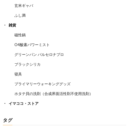
玄米ギャバ
ふし満
雑貨
磁性鍋
O4酸素パワーミスト
グリーンパン バルセロナプロ
ブラックシリカ
寝具
プライマリーウォーキンググッズ
ホタテ貝の洗剤（合成界面活性剤不使用洗剤）
イマココ・ストア
タグ