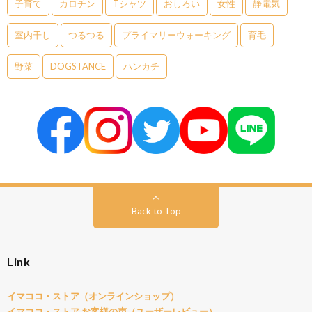
子育て
カロチン
Tシャツ
おしろい
女性
静電気
室内干し
つるつる
プライマリーウォーキング
育毛
野菜
DOGSTANCE
ハンカチ
Back to Top
Link
イマココ・ストア（オンラインショップ）
イマココ・ストア お客様の声（ユーザーレビュー）