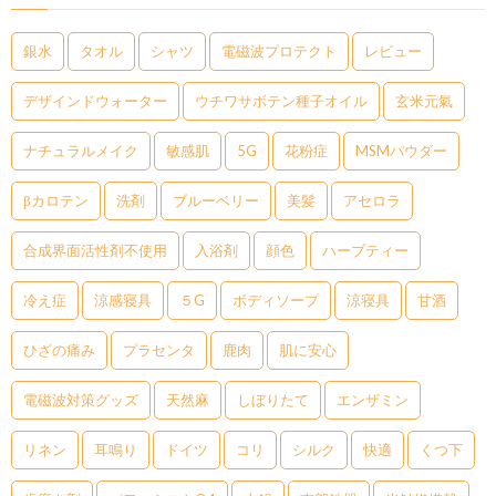
銀水
タオル
シャツ
電磁波プロテクト
レビュー
デザインドウォーター
ウチワサボテン種子オイル
玄米元氣
ナチュラルメイク
敏感肌
5G
花粉症
MSMパウダー
βカロテン
洗剤
ブルーベリー
美髪
アセロラ
合成界面活性剤不使用
入浴剤
顔色
ハーブティー
冷え症
涼感寝具
５G
ボディソープ
涼寝具
甘酒
ひざの痛み
プラセンタ
鹿肉
肌に安心
電磁波対策グッズ
天然麻
しぼりたて
エンザミン
リネン
耳鳴り
ドイツ
コリ
シルク
快適
くつ下