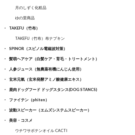
月のしずく化粧品
ゆの里商品
TAKEFU（竹布）
TAKEFU（竹布）布ナプキン
SPINOR（スピノル電磁波対策）
髪萌ヘアケア（白髪ケア・育毛・トリートメント）
人参ジュース（無農薬有機にんじん使用）
玄米元氣（玄米発酵アミノ酸健康エキス）
鹿肉ドッグフード ドッグスタンス(DOG STANCS)
ファイテン（phiten）
波動スピーカー（エムズシステムスピーカー）
美容・コスメ
ウチワサボテンオイル CACTI