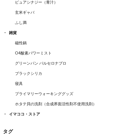
ピュアシナジー（青汁）
玄米ギャバ
ふし満
雑貨
磁性鍋
O4酸素パワーミスト
グリーンパン バルセロナプロ
ブラックシリカ
寝具
プライマリーウォーキンググッズ
ホタテ貝の洗剤（合成界面活性剤不使用洗剤）
イマココ・ストア
タグ