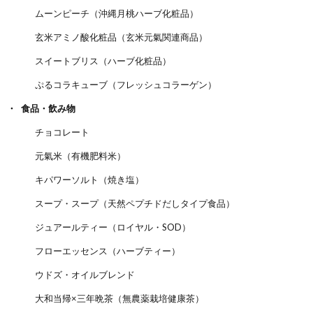
ムーンピーチ（沖縄月桃ハーブ化粧品）
玄米アミノ酸化粧品（玄米元氣関連商品）
スイートブリス（ハーブ化粧品）
ぷるコラキューブ（フレッシュコラーゲン）
食品・飲み物
チョコレート
元氣米（有機肥料米）
キパワーソルト（焼き塩）
スープ・スープ（天然ペプチドだしタイプ食品）
ジュアールティー（ロイヤル・SOD）
フローエッセンス（ハーブティー）
ウドズ・オイルブレンド
大和当帰×三年晩茶（無農薬栽培健康茶）