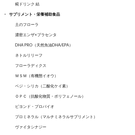
糀ドリンク 結
サプリメント・栄養補助食品
土のフローラ
濃密エンザ×プラセンタ
DHA PRO（天然魚油DHA/EPA）
ネトルリリーフ
フローラディクス
ＭＳＭ（有機態イオウ）
ベジ・シリカ（二酸化ケイ素）
ＯＰＣ（抗酸化物質・ポリフェノール）
ビヨンド・プロバイオ
プロミネラル（マルチミネラルサプリメント）
ヴァイタシナジー