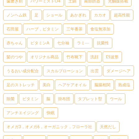
歯磨き剤
パワーミストO4
土鍋
南部鉄器
光触媒搭載
ノンヘム鉄
足
ショール
あかぎれ
カカオ
超高性能
石田屋
ハーブ，ビタミン
三年番茶
食塩無添加
赤ちゃん
ビタミンA
七分袖
ラミ―
抗菌性
髪のつや
オリジナル商品
竹布靴下
洗顔
ES波形
うるおい成分配合
スカルプローション
出雲
ダメージヘア
足のストレッチ
美白
ヘアケアオイル
脳腸相関
熟成塩
除菌
ビタミン
脳
掛布団
タブレット型
ウール
アンチエイジング
快眠
オメガ3，オメガ6，オーガニック，フローラ社
天然だし