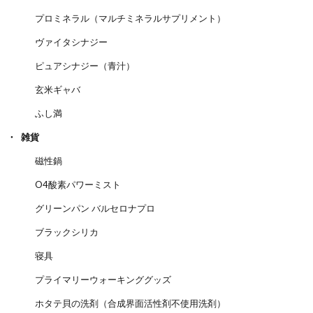
プロミネラル（マルチミネラルサプリメント）
ヴァイタシナジー
ピュアシナジー（青汁）
玄米ギャバ
ふし満
雑貨
磁性鍋
O4酸素パワーミスト
グリーンパン バルセロナプロ
ブラックシリカ
寝具
プライマリーウォーキンググッズ
ホタテ貝の洗剤（合成界面活性剤不使用洗剤）