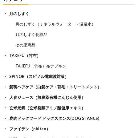
月のしずく
月のしずく（ミネラルウォーター・温泉水）
月のしずく化粧品
ゆの里商品
TAKEFU（竹布）
TAKEFU（竹布）布ナプキン
SPINOR（スピノル電磁波対策）
髪萌ヘアケア（白髪ケア・育毛・トリートメント）
人参ジュース（無農薬有機にんじん使用）
玄米元氣（玄米発酵アミノ酸健康エキス）
鹿肉ドッグフード ドッグスタンス(DOG STANCS)
ファイテン（phiten）