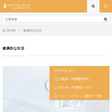
健康的な生活
HOME
健康的な生活
月のしずく
元氣米（有機肥料米）
ＭＳＭ（有機態イオウ）
ベジ・シリカ（二酸化ケイ素）