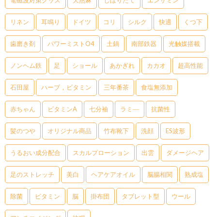
リネン
耳鳴り
ドイツ
コリ
シルク
快適
くつ下
歯磨き剤
パワーミストO4
土鍋
南部鉄器
光触媒搭載
ノンヘム鉄
足
ショール
あかぎれ
カカオ
超高性能
石田屋
ハーブ，ビタミン
三年番茶
食塩無添加
赤ちゃん
ビタミンA
七分袖
ラミ―
抗菌性
髪のつや
オリジナル商品
竹布靴下
洗顔
ES波形
うるおい成分配合
スカルプローション
出雲
ダメージヘア
足のストレッチ
美白
ヘアケアオイル
脳腸相関
熟成塩
除菌
ビタミン
脳
掛布団
タブレット型
ウール