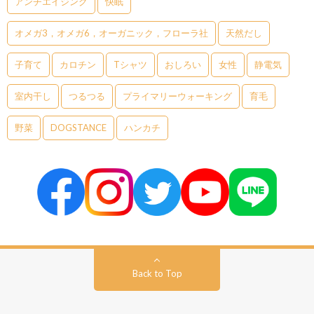
アンチエイジング
快眠
オメガ3，オメガ6，オーガニック，フローラ社
天然だし
子育て
カロチン
Tシャツ
おしろい
女性
静電気
室内干し
つるつる
プライマリーウォーキング
育毛
野菜
DOGSTANCE
ハンカチ
Back to Top