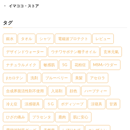
イマココ・ストア
タグ
銀水
タオル
シャツ
電磁波プロテクト
レビュー
デザインドウォーター
ウチワサボテン種子オイル
玄米元氣
ナチュラルメイク
敏感肌
5G
花粉症
MSMパウダー
βカロテン
洗剤
ブルーベリー
美髪
アセロラ
合成界面活性剤不使用
入浴剤
顔色
ハーブティー
冷え症
涼感寝具
５G
ボディソープ
涼寝具
甘酒
ひざの痛み
プラセンタ
鹿肉
肌に安心
電磁波対策グッズ
天然麻
しぼりたて
エンザミン