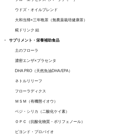
ウドズ・オイルブレンド
大和当帰×三年晩茶（無農薬栽培健康茶）
糀ドリンク 結
サプリメント・栄養補助食品
土のフローラ
濃密エンザ×プラセンタ
DHA PRO（天然魚油DHA/EPA）
ネトルリリーフ
フローラディクス
ＭＳＭ（有機態イオウ）
ベジ・シリカ（二酸化ケイ素）
ＯＰＣ（抗酸化物質・ポリフェノール）
ビヨンド・プロバイオ