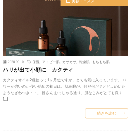
美容・コスメ
2020.09.10
保湿
,
アトピー肌
,
カサカサ
,
乾燥肌
,
もちもち肌
ハリが出て小顔に カクティ
カクティオイル2種使って1ヶ月位ですが、とても気に入っています。 パ
ワーが強いのか 使い始めの初日は、肌細胞が、何だ何だ？とどよめいた
ようなざわつき・・。 皆さん おっしゃる通り、肌なじみがとても良く
[…]
続きを読む