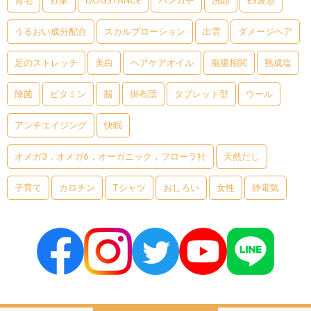
育毛
野菜
DOGSTANCE
ハンカチ
洗顔
ES波形
うるおい成分配合
スカルプローション
出雲
ダメージヘア
足のストレッチ
美白
ヘアケアオイル
脳腸相関
熟成塩
除菌
ビタミン
脳
掛布団
タブレット型
ウール
アンチエイジング
快眠
オメガ3，オメガ6，オーガニック，フローラ社
天然だし
子育て
カロチン
Tシャツ
おしろい
女性
静電気