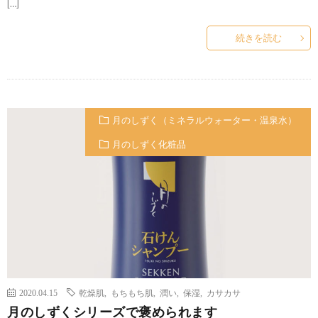
[…]
続きを読む
月のしずく（ミネラルウォーター・温泉水）
月のしずく化粧品
2020.04.15
乾燥肌
,
もちもち肌
,
潤い
,
保湿
,
カサカサ
月のしずくシリーズで褒められます