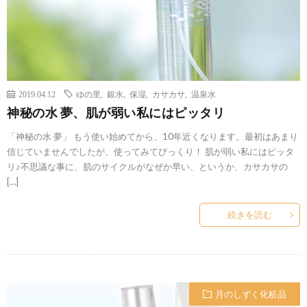
2019.04.12
ゆの里
,
銀水
,
保湿
,
カサカサ
,
温泉水
神秘の水 夢、肌が弱い私にはピッタリ
「神秘の水 夢」 もう使い始めてから、10年近くなります。最初はあまり
信じていませんでしたが、使ってみてびっくり！ 肌が弱い私にはピッタ
リ♪不思議な事に、肌のサイクルがなぜか早い、というか、カサカサの
[…]
続きを読む
月のしずく化粧品