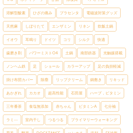
溶解型酸素
ひざの痛み
プラセンタ
電磁波対策グッズ
天然麻
しぼりたて
エンザミン
リネン
炊飯土鍋
イオウ
耳鳴り
ドイツ
コリ
シルク
快適
歯磨き剤
パワーミストO4
土鍋
南部鉄器
光触媒搭載
ノンヘム鉄
足
ショール
カラーアップ
足の負担軽減
掛け布団カバー
除塵
リップクリーム
鍋敷き
リキッド
あかぎれ
カカオ
超高性能
石田屋
ハーブ，ビタミン
三年番茶
食塩無添加
赤ちゃん
ビタミンA
七分袖
ラミ―
室内干し
つるつる
プライマリーウォーキング