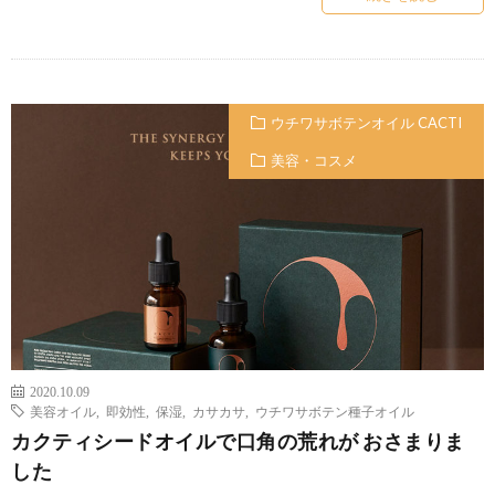
ウチワサボテンオイル CACTI
美容・コスメ
2020.10.09
美容オイル
,
即効性
,
保湿
,
カサカサ
,
ウチワサボテン種子オイル
カクティシードオイルで口角の荒れが おさまりま
した