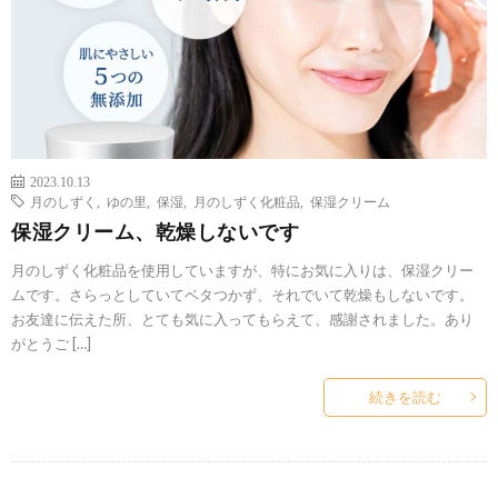
2023.10.13
月のしずく
,
ゆの里
,
保湿
,
月のしずく化粧品
,
保湿クリーム
保湿クリーム、乾燥しないです
月のしずく化粧品を使用していますが、特にお気に入りは、保湿クリー
ムです。さらっとしていてベタつかず、それでいて乾燥もしないです。
お友達に伝えた所、とても気に入ってもらえて、感謝されました。あり
がとうご […]
続きを読む