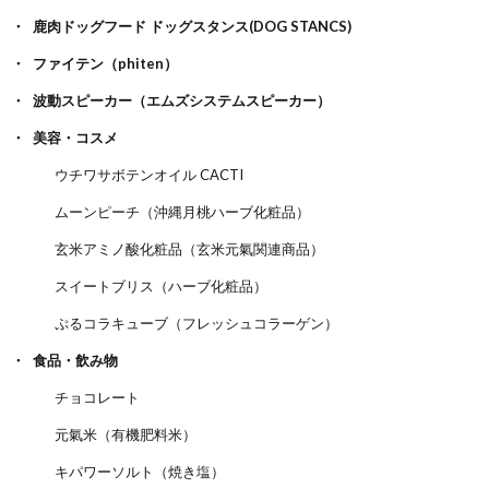
鹿肉ドッグフード ドッグスタンス(DOG STANCS)
ファイテン（phiten）
波動スピーカー（エムズシステムスピーカー）
美容・コスメ
ウチワサボテンオイル CACTI
ムーンピーチ（沖縄月桃ハーブ化粧品）
玄米アミノ酸化粧品（玄米元氣関連商品）
スイートブリス（ハーブ化粧品）
ぷるコラキューブ（フレッシュコラーゲン）
食品・飲み物
チョコレート
元氣米（有機肥料米）
キパワーソルト（焼き塩）