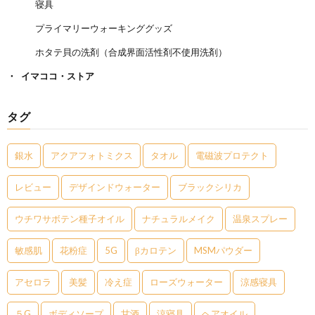
寝具
プライマリーウォーキンググッズ
ホタテ貝の洗剤（合成界面活性剤不使用洗剤）
イマココ・ストア
タグ
銀水
アクアフォトミクス
タオル
電磁波プロテクト
レビュー
デザインドウォーター
ブラックシリカ
ウチワサボテン種子オイル
ナチュラルメイク
温泉スプレー
敏感肌
花粉症
5G
βカロテン
MSMパウダー
アセロラ
美髪
冷え症
ローズウォーター
涼感寝具
５G
ボディソープ
甘酒
涼寝具
ヘアオイル