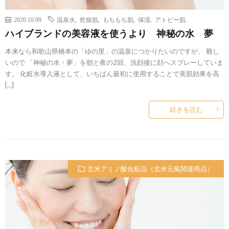
2020.10.09
温泉水
,
乾燥肌
,
もちもち肌
,
保湿
,
アトピー肌
ハイブランドの美容液を使うより 神秘の水 夢
本来なら和歌山県橋本の「ゆの里」の温泉につかりたいのですが、 難し
いので 「神秘の水・夢」を朝と夜の2回、洗顔後に顔へスプレーしていま
す。 化粧水導入液として、いちばん最初に使用することで美肌効果を高
[…]
続きを読む
玄米アミノ酸化粧品（玄米元氣関連商品）