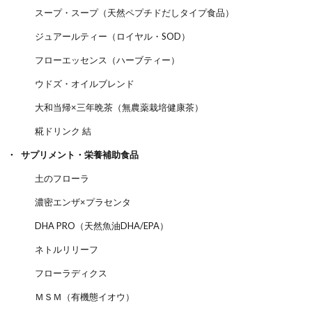
スープ・スープ（天然ペプチドだしタイプ食品）
ジュアールティー（ロイヤル・SOD）
フローエッセンス（ハーブティー）
ウドズ・オイルブレンド
大和当帰×三年晩茶（無農薬栽培健康茶）
糀ドリンク 結
サプリメント・栄養補助食品
土のフローラ
濃密エンザ×プラセンタ
DHA PRO（天然魚油DHA/EPA）
ネトルリリーフ
フローラディクス
ＭＳＭ（有機態イオウ）