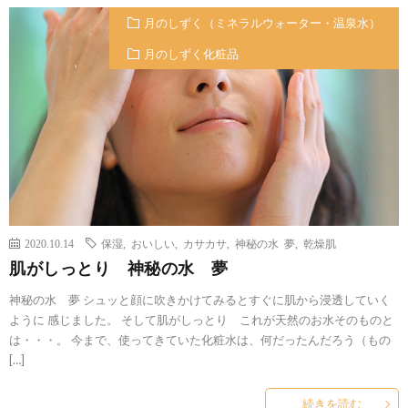
月のしずく（ミネラルウォーター・温泉水）
月のしずく化粧品
2020.10.14
保湿
,
おいしい
,
カサカサ
,
神秘の水 夢
,
乾燥肌
肌がしっとり 神秘の水 夢
神秘の水 夢 シュッと顔に吹きかけてみるとすぐに肌から浸透していく
ように 感じました。 そして肌がしっとり これが天然のお水そのものと
は・・・。 今まで、使ってきていた化粧水は、何だったんだろう（もの
[…]
続きを読む