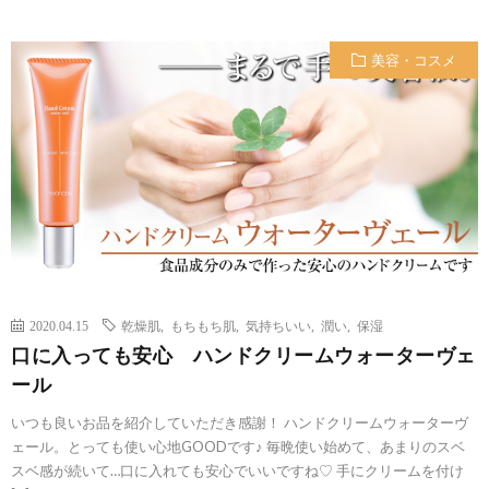
美容・コスメ
2020.04.15
乾燥肌
,
もちもち肌
,
気持ちいい
,
潤い
,
保湿
口に入っても安心 ハンドクリームウォーターヴェ
ール
いつも良いお品を紹介していただき感謝！ ハンドクリームウォーターヴ
ェール。とっても使い心地GOODです♪ 毎晩使い始めて、あまりのスベ
スベ感が続いて…口に入れても安心でいいですね♡ 手にクリームを付け