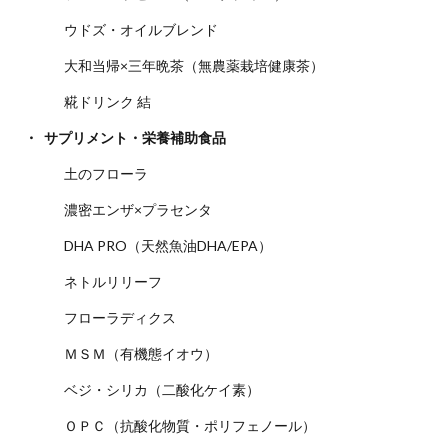
ウドズ・オイルブレンド
大和当帰×三年晩茶（無農薬栽培健康茶）
糀ドリンク 結
サプリメント・栄養補助食品
土のフローラ
濃密エンザ×プラセンタ
DHA PRO（天然魚油DHA/EPA）
ネトルリリーフ
フローラディクス
ＭＳＭ（有機態イオウ）
ベジ・シリカ（二酸化ケイ素）
ＯＰＣ（抗酸化物質・ポリフェノール）