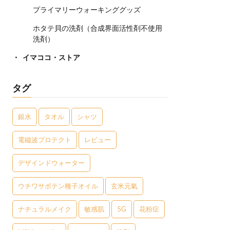
プライマリーウォーキンググッズ
ホタテ貝の洗剤（合成界面活性剤不使用
洗剤）
イマココ・ストア
タグ
銀水
タオル
シャツ
電磁波プロテクト
レビュー
デザインドウォーター
ウチワサボテン種子オイル
玄米元氣
ナチュラルメイク
敏感肌
5G
花粉症