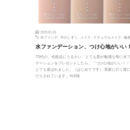
2019.03.26
水ファンデ
,
月のしずく
,
メイク
,
ナチュラルメイク
,
敏
水ファンデーション、つけ心地がいい
70代の、化粧品にうるさい、とても肌が敏感な母に水
デーションをプレゼントしたら、「つけ心地がいい！！
とても喜ばれました。（はじめてです） 実家に行く度
だりされています。 N.K様