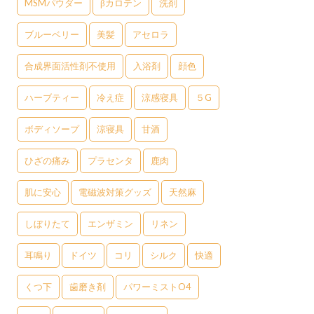
MSMパウダー
βカロテン
洗剤
ブルーベリー
美髪
アセロラ
合成界面活性剤不使用
入浴剤
顔色
ハーブティー
冷え症
涼感寝具
５G
ボディソープ
涼寝具
甘酒
ひざの痛み
プラセンタ
鹿肉
肌に安心
電磁波対策グッズ
天然麻
しぼりたて
エンザミン
リネン
耳鳴り
ドイツ
コリ
シルク
快適
くつ下
歯磨き剤
パワーミストO4