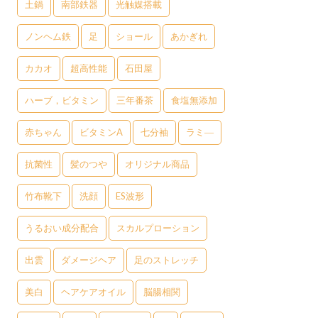
土鍋
南部鉄器
光触媒搭載
ノンヘム鉄
足
ショール
あかぎれ
カカオ
超高性能
石田屋
ハーブ，ビタミン
三年番茶
食塩無添加
赤ちゃん
ビタミンA
七分袖
ラミ―
抗菌性
髪のつや
オリジナル商品
竹布靴下
洗顔
ES波形
うるおい成分配合
スカルプローション
出雲
ダメージヘア
足のストレッチ
美白
ヘアケアオイル
脳腸相関